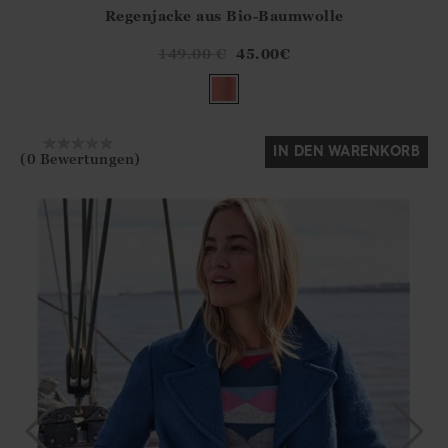
Regenjacke aus Bio-Baumwolle
Athena.Core.Domain.Models.ProductSizeModel?.Sizes?.Fir
?? ""
149.00
€
45.00
€
Ja
Nein
IN DEN WARENKORB
(0 Bewertungen)