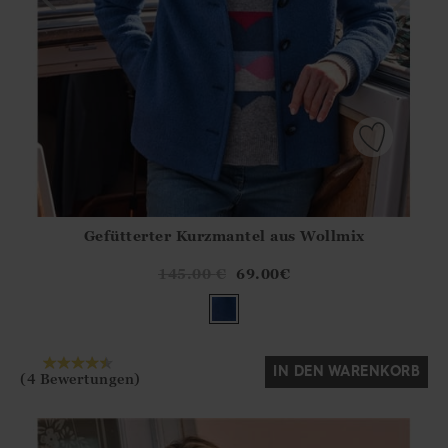
Gefütterter Kurzmantel aus Wollmix
Athena.Core.Domain.Models.ProductSizeModel?.Sizes?.Fir
?? ""
145.00
€
69.00
€
Ja
Nein
IN DEN WARENKORB
(4 Bewertungen)