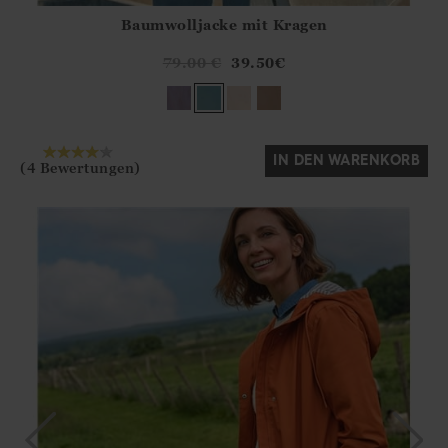
Baumwolljacke mit Kragen
Athena.Core.Domain.Models.ProductSizeModel?.Sizes?.Fir
?? ""
79.00
€
39.50
€
Ja
Nein
IN DEN WARENKORB
(4 Bewertungen)