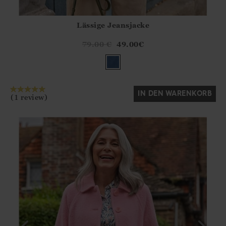
Lässige Jeansjacke
Athena.Core.Domain.Models.ProductSizeModel?.Sizes?.Fir
?? ""
79.00
€
49.00
€
Ja
Nein
IN DEN WARENKORB
(1 review)