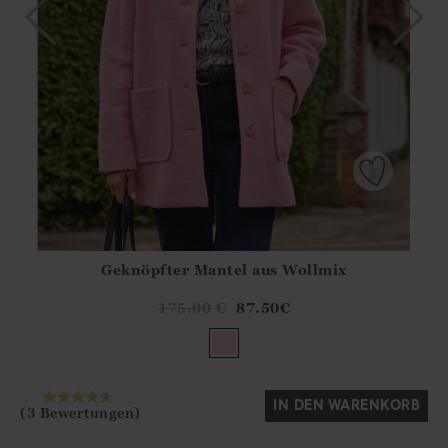
Geknöpfter Mantel aus Wollmix
Athena.Core.Domain.Models.ProductSizeModel?.Sizes?.Fir
?? ""
175.00
€
87.50
€
Ja
Nein
IN DEN WARENKORB
(3 Bewertungen)