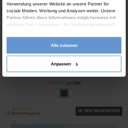
Verwendung unserer Website an unsere Partner für
soziale Medien, Werbung und Analysen weiter. Unsere
Partner führen diese Informationen möglicherweise mit
weiteren Daten zusammen, die Sie ihnen bereitgestellt
haben oder die sie im Rahmen Ihrer Nutzung der Dienste
gesammelt haben.
Alle zulassen
Anpassen
Kragenlose Jeansjacke
Athena.Core.Domain.Models.ProductSizeModel?.Sizes?.Fir
?? ""
79.00
€
39.50
€
Ja
Nein
IN DEN WARENKORB
(2 Bewertungen)