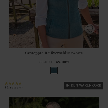
Gesteppte Reißverschlussweste
Athena.Core.Domain.Models.ProductSizeModel?.Sizes?.Fir
?? ""
65.00
€
49.00
€
Ja
Nein
IN DEN WARENKORB
(1 review)