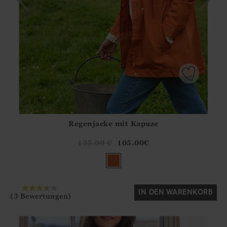
Regenjacke mit Kapuze
Athena.Core.Domain.Models.ProductSizeModel?.Sizes?.Fir
?? ""
135.00
€
105.00
€
Ja
Nein
IN DEN WARENKORB
(3 Bewertungen)