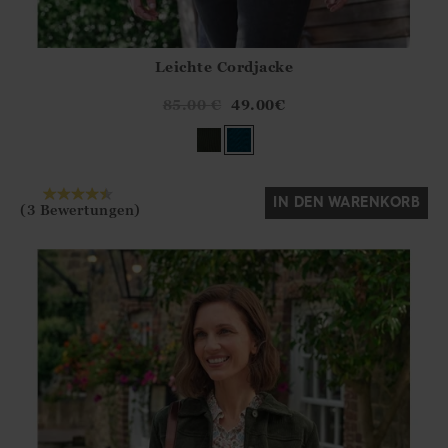
Leichte Cordjacke
Athena.Core.Domain.Models.ProductSizeModel?.Sizes?.Fir
?? ""
85.00
€
49.00
€
Ja
Nein
IN DEN WARENKORB
(3 Bewertungen)