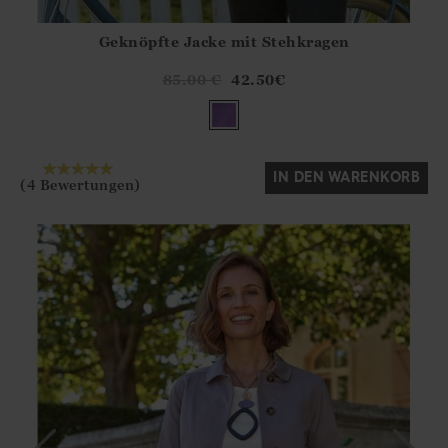
Geknöpfte Jacke mit Stehkragen
Athena.Core.Domain.Models.ProductSizeModel?.Sizes?.Fir
?? ""
85.00
€
42.50
€
Ja
Nein
IN DEN WARENKORB
(4 Bewertungen)