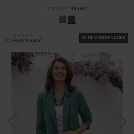
Athena.Core.Domain.Models.ProductSizeModel?.Sizes?.Fir
?? ""
175.00
€
99.00
€
Ja
Nein
IN DEN WARENKORB
(3 Bewertungen)