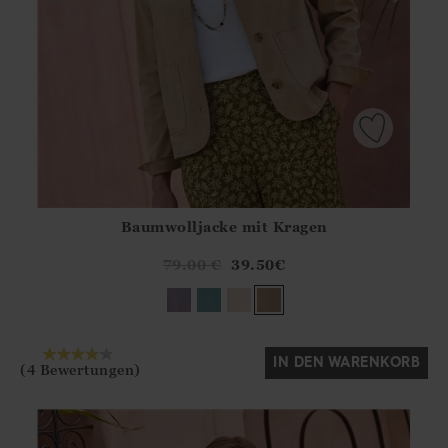
Baumwolljacke mit Kragen
Athena.Core.Domain.Models.ProductSizeModel?.Sizes?.Fir
?? ""
79.00
€
39.50
€
Ja
Nein
IN DEN WARENKORB
(4 Bewertungen)