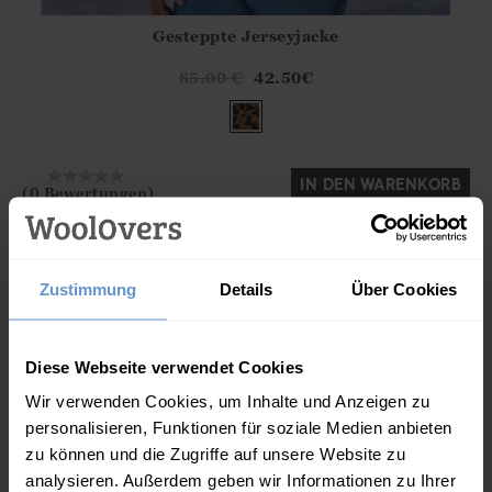
Gesteppte Jerseyjacke
Athena.Core.Domain.Models.ProductSizeModel?.Sizes?.Fir
?? ""
85.00
€
42.50
€
Ja
Nein
IN DEN WARENKORB
(0 Bewertungen)
Zustimmung
Details
Über Cookies
Diese Webseite verwendet Cookies
Wir verwenden Cookies, um Inhalte und Anzeigen zu
personalisieren, Funktionen für soziale Medien anbieten
zu können und die Zugriffe auf unsere Website zu
analysieren. Außerdem geben wir Informationen zu Ihrer