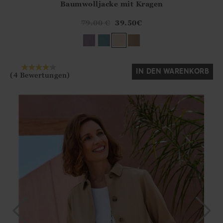
Baumwolljacke mit Kragen
Athena.Core.Domain.Models.ProductSizeModel?.Sizes?.Fir
?? ""
79.00
€
39.50
€
Ja
Nein
IN DEN WARENKORB
(4 Bewertungen)