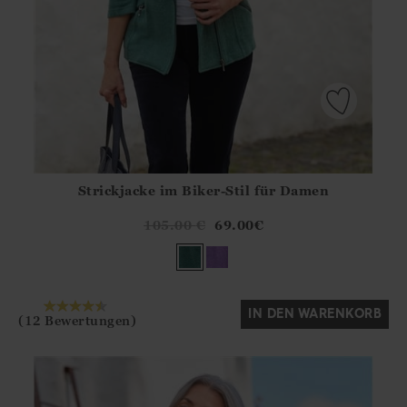
Strickjacke im Biker-Stil für Damen
Athena.Core.Domain.Models.ProductSizeModel?.Sizes?.Fir
?? ""
105.00
€
69.00
€
Ja
Nein
IN DEN WARENKORB
(12 Bewertungen)
>
TO