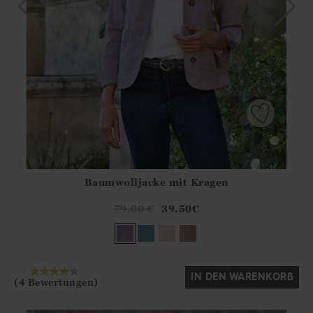
Baumwolljacke mit Kragen
Athena.Core.Domain.Models.ProductSizeModel?.Sizes?.Fir
?? ""
79.00
€
39.50
€
Ja
Nein
IN DEN WARENKORB
(4 Bewertungen)