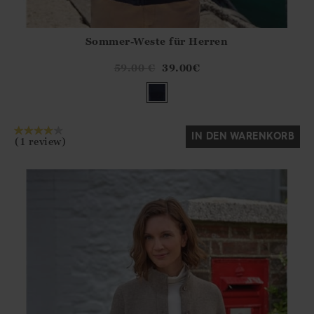
Sommer-Weste für Herren
Athena.Core.Domain.Models.ProductSizeModel?.Sizes?.Fir
?? ""
59.00
€
39.00
€
Ja
Nein
IN DEN WARENKORB
(1 review)