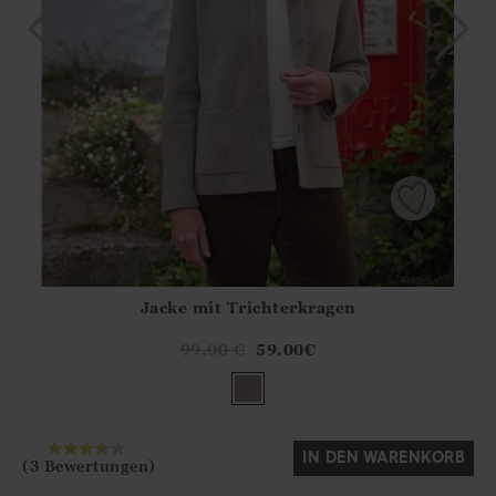
Jacke mit Trichterkragen
Athena.Core.Domain.Models.ProductSizeModel?.Sizes?.Fir
?? ""
99.00
€
59.00
€
Ja
Nein
IN DEN WARENKORB
(3 Bewertungen)