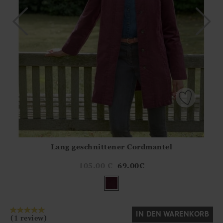
Lang geschnittener Cordmantel
Athena.Core.Domain.Models.ProductSizeModel?.Sizes?.Fir
?? ""
105.00
€
69.00
€
Ja
Nein
IN DEN WARENKORB
(1 review)