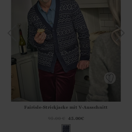
Fairisle-Strickjacke mit V-Ausschnitt
Athena.Core.Domain.Models.ProductSizeModel?.Sizes?.Fir
?? ""
95.00
€
45.00
€