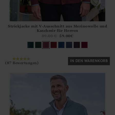
Strickjacke mit V-Ausschnitt aus Merinowolle und
Athena.Core.Domain.Models.ProductSizeModel?.Sizes?.Fir
Kaschmir für Herren
?? ""
89.00
€
59.00
€
Ja
Nein
IN DEN WARENKORB
(87 Bewertungen)