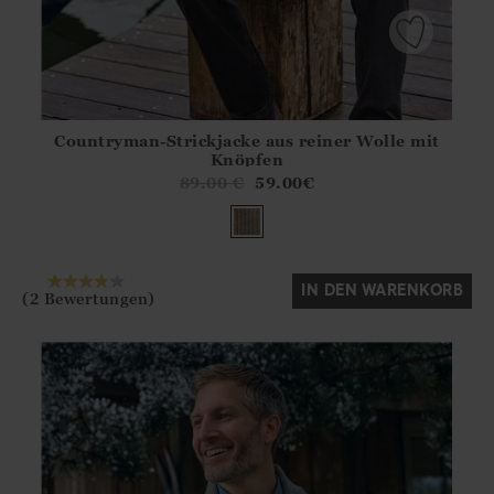
Countryman-Strickjacke aus reiner Wolle mit
Athena.Core.Domain.Models.ProductSizeModel?.Sizes?.Fir
Knöpfen
?? ""
89.00
€
59.00
€
Ja
Nein
IN DEN WARENKORB
(2 Bewertungen)