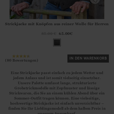
Strickjacke mit Knöpfen aus reiner Wolle für Herren
Athena.Core.Domain.Models.ProductSizeModel?.Sizes?.Fir
?? ""
85.00
€
65.00
€
Ja
Nein
IN DEN WARENKORB
(80 Bewertungen)
Eine Strickjacke passt einfach zu jedem Wetter und
jedem Anlass und ist somit vielseitig einsetzbar.
Unsere Palette umfasst lange, strukturierte
Grobstrickmodelle mit Zopfmuster und lässige
Strickwaren, die Sie an einem kühlen Abend über ein
Sommer-Outfit tragen können. Eine vielseitige,
hochwertige Strickjacke ist einfach unverzichtbar –
finden Sie Ihr Lieblingsmodell ab dem halben Preis in
unserem Ausverkauf.