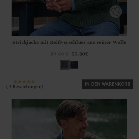
Strickjacke mit Reißverschluss aus reiner Wolle
Athena.Core.Domain.Models.ProductSizeModel?.Sizes?.Fir
?? ""
89.00
€
55.00
€
Ja
Nein
IN DEN WARENKORB
(9 Bewertungen)