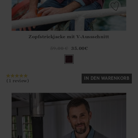
Zopfstrickjacke mit V-Aussschnitt
Athena.Core.Domain.Models.ProductSizeModel?.Sizes?.Fir
?? ""
59.00
€
35.00
€
Ja
Nein
IN DEN WARENKORB
(1 review)