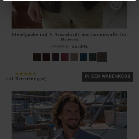
Strickjacke mit V-Ausschnitt aus Lammwolle für
Athena.Core.Domain.Models.ProductSizeModel?.Sizes?.Fir
Herren
?? ""
79.00
€
55.00
€
Ja
Nein
IN DEN WARENKORB
(41 Bewertungen)