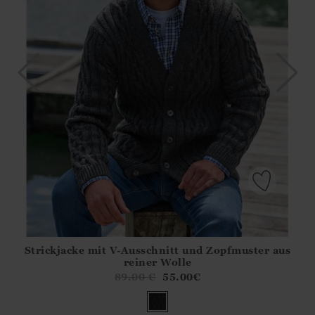
Strickjacke mit V-Ausschnitt und Zopfmuster aus
Athena.Core.Domain.Models.ProductSizeModel?.Sizes?.Fir
reiner Wolle
?? ""
89.00
€
55.00
€
Ja
Nein