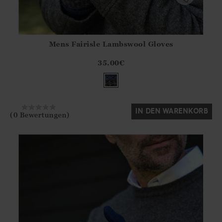
Mens Fairisle Lambswool Gloves
Athena.Core.Domain.Models.ProductSizeModel?.Sizes?.Fir
?? ""
35.00
€
Ja
Nein
IN DEN WARENKORB
(0 Bewertungen)