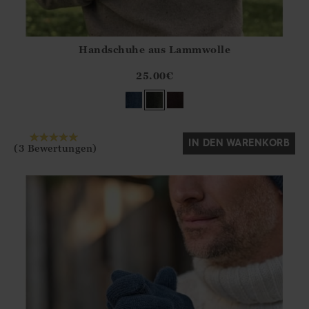
Handschuhe aus Lammwolle
Athena.Core.Domain.Models.ProductSizeModel?.Sizes?.Fir
?? ""
25.00
€
Ja
Nein
IN DEN WARENKORB
(3 Bewertungen)