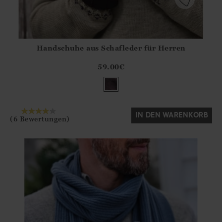
Handschuhe aus Schafleder für Herren
Athena.Core.Domain.Models.ProductSizeModel?.Sizes?.Fir
?? ""
59.00
€
Ja
Nein
IN DEN WARENKORB
(6 Bewertungen)