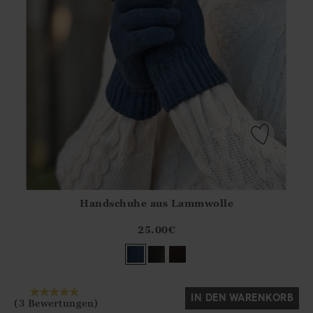
Handschuhe aus Lammwolle
Athena.Core.Domain.Models.ProductSizeModel?.Sizes?.Fir
?? ""
25.00
€
Ja
Nein
IN DEN WARENKORB
(3 Bewertungen)