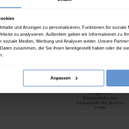
Nur Handwäsche
Cookies
Diese Artikel könn
nhalte und Anzeigen zu personalisieren, Funktionen für soziale
Website zu analysieren. Außerdem geben wir Informationen zu I
r soziale Medien, Werbung und Analysen weiter. Unsere Partner
 Daten zusammen, die Sie ihnen bereitgestellt haben oder die s
n.
Anpassen
chuhe mit
Handschuhe mit
Fingerlose
ndchen aus
Rippbündchen aus
Handschuhe aus
 für Herren
Kaschmir für Herren
Lammwolle für Herren
5.00
€
55.00
€
19.00
€