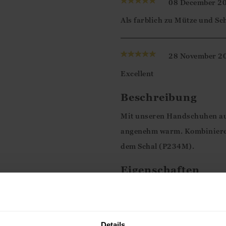
08 December 2
Ismini
Als farblich zu Mütze und Sc
28 November 2
Excellent
Beschreibung
Mit unseren Handschuhen au
angenehm warm. Kombinieren
dem Schal (P234M).
Eigenschaften
Einheitsgrösse
Reine Lammwolle
Rippbündchen
Details