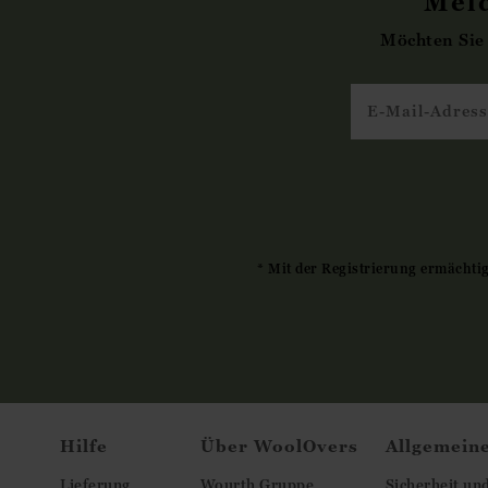
Meld
Möchten Sie
* Mit der Registrierung ermächti
Hilfe
Über WoolOvers
Allgemein
Lieferung
Wourth Gruppe
Sicherheit un