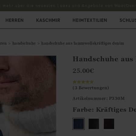
e mehr über die neuesten Looks und Angebote von WoolOver
HERREN
KASCHMIR
HEIMTEXTILIEN
SCHLU
rren
handschuhe
handschuhe aus lammwollekräftiges denim
Handschuhe aus
25.00
€
(3 Bewertungen)
Artikelnummer: P330M
Farbe:
Kräftiges D