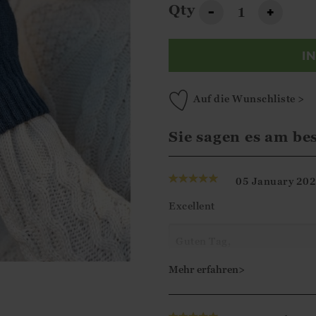
Qty
-
+
I
Auf die Wunschliste >
Sie sagen es am be
05 January 20
Excellent
Guten Tag,
Vielen Dank für Ihre 5-Ste
Mehr erfahren>
Mit freundlichen Grüßen,