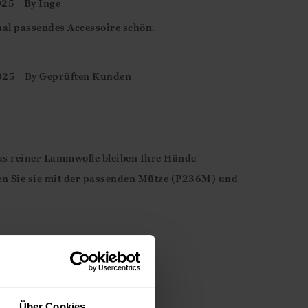
025
By
Inge
hal passendes Accessoire schön.
025
By
Geprüften Kunden
s reiner Lammwolle bleiben Ihre Hände
 Sie sie mit der passenden Mütze (P236M) und
Über Cookies