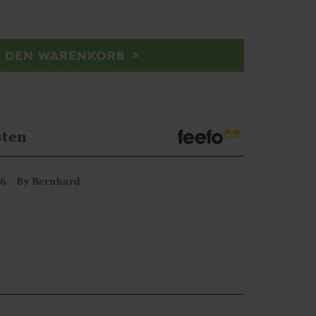
N DEN WARENKORB
sten
26
By
Bernhard
rne-Bewertung.