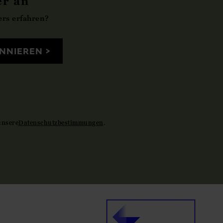
er an
rs erfahren?
NNIEREN
unsere
Datenschutzbestimmungen
.