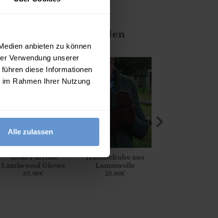
ten Ihnen auch gefallen
 Medien anbieten zu können
hrer Verwendung unserer
 führen diese Informationen
ie im Rahmen Ihrer Nutzung
Alle zulassen
Mens Fairisle
Handschuhe aus
Handschuhe a
Lambswool Gloves
Lammwolle
Lammwolle
35.00
€
25.00
€
25.00
€