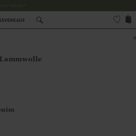
s erfahren?
SSVERKAUF
0
 Lammwolle
enim