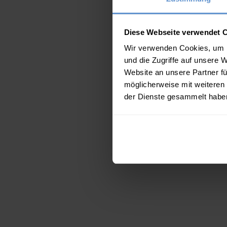
Diese Webseite verwendet 
Wir verwenden Cookies, um I
und die Zugriffe auf unsere 
Website an unsere Partner fü
möglicherweise mit weiteren
der Dienste gesammelt habe
Handschuhe aus
Handschuhe mit
Hands
Schafleder für Herren
Rippbündchen aus
Rippbü
Kaschmir für Herren
Kaschmir
59.00
€
55.00
€
5