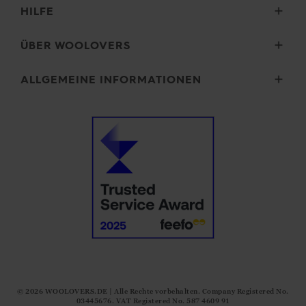
HILFE
Lieferung
ÜBER WOOLOVERS
Retouren
Größenauswahl
Wourth Gruppe
ALLGEMEINE INFORMATIONEN
Pflegehinweise
Unsere Geschichte
FAQ (Fragen)
Unsere Garne
Sicherheit und Datenschutz
Kontakt
Mikroplastik
Allgemeine Geschäftsbedingungen
Impressum
Cookies
Unsere Versprechen
Erklärung zu moderner Sklaverei
© 2026
WOOLOVERS.DE
| Alle Rechte vorbehalten. Company Registered No.
03445676. VAT Registered No. 587 4609 91