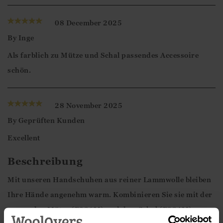
Mit freundlichen Grüßen,
08 December 2025
Ismini
By
Inge
Als farblich zu Mütze und Schal passendes Accessoire
schön.
28 November 2025
By
Geprüften Kunden
Excellent
Beschreibung
Mit unseren Handschuhen aus reiner Lammwolle bleiben
Ihre Hände angenehm warm. Kombinieren Sie sie mit der
passenden Mütze (P236M) und dem Schal (P234M).