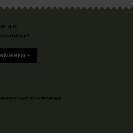
er an
rs erfahren?
NNIEREN
unsere
Datenschutzbestimmungen
.