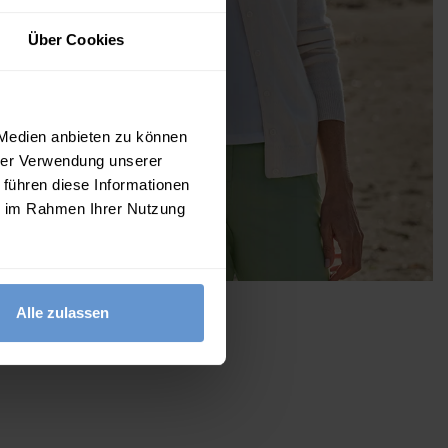
Über Cookies
 Medien anbieten zu können
hrer Verwendung unserer
 führen diese Informationen
ie im Rahmen Ihrer Nutzung
Der Sommer ruft
Alle zulassen
JETZT KAUFEN