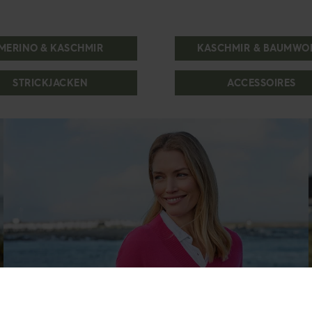
MERINO & KASCHMIR
KASCHMIR & BAUMWO
STRICKJACKEN
ACCESSOIRES