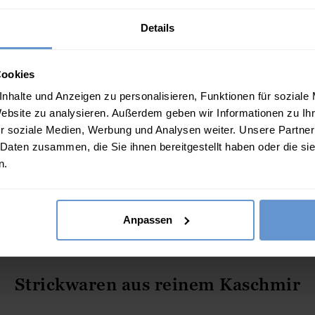
Details
Cookies
nhalte und Anzeigen zu personalisieren, Funktionen für soziale
Website zu analysieren. Außerdem geben wir Informationen zu I
r soziale Medien, Werbung und Analysen weiter. Unsere Partner
 Daten zusammen, die Sie ihnen bereitgestellt haben oder die s
n.
Neue Season Neue Farben
Anpassen
JETZT KAUFEN
Strickwaren aus reinem Kaschmir