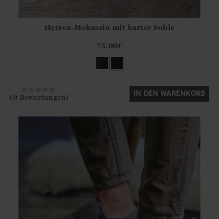
Herren-Mokassin mit harter Sohle
Athena.Core.Domain.Models.ProductSizeModel?.Sizes?.Fir
?? ""
75.00
€
Ja
Nein
IN DEN WARENKORB
(0 Bewertungen)