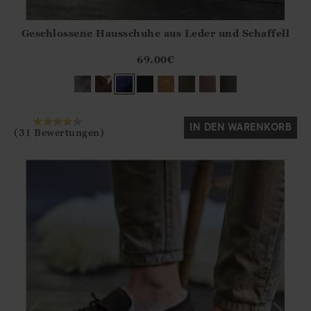
Geschlossene Hausschuhe aus Leder und Schaffell
Athena.Core.Domain.Models.ProductSizeModel?.Sizes?.Fir
?? ""
69.00
€
Ja
Nein
IN DEN WARENKORB
(31 Bewertungen)