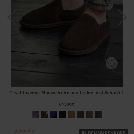
Geschlossene Hausschuhe aus Leder und Schaffell
Athena.Core.Domain.Models.ProductSizeModel?.Sizes?.Fir
?? ""
69.00
€
Ja
Nein
IN DEN WARENKORB