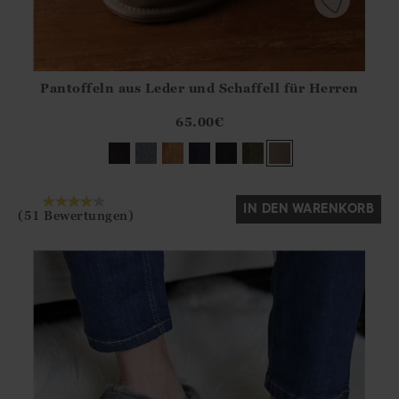
Pantoffeln aus Leder und Schaffell für Herren
Athena.Core.Domain.Models.ProductSizeModel?.Sizes?.Fir
?? ""
65.00
€
Ja
Nein
IN DEN WARENKORB
(51 Bewertungen)