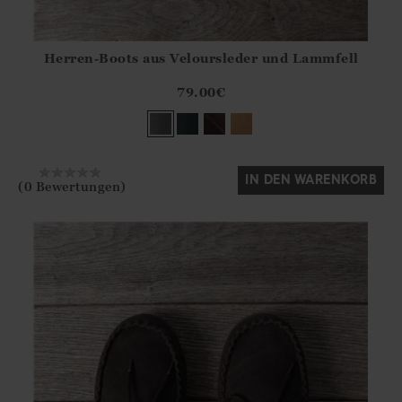
Herren-Boots aus Veloursleder und Lammfell
Athena.Core.Domain.Models.ProductSizeModel?.Sizes?.Fir
?? ""
79.00
€
Ja
Nein
IN DEN WARENKORB
(0 Bewertungen)