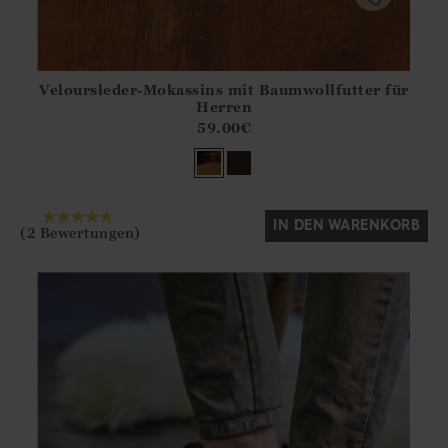
Veloursleder-Mokassins mit Baumwollfutter für
Athena.Core.Domain.Models.ProductSizeModel?.Sizes?.Fir
Herren
?? ""
59.00
€
Ja
Nein
IN DEN WARENKORB
(2 Bewertungen)