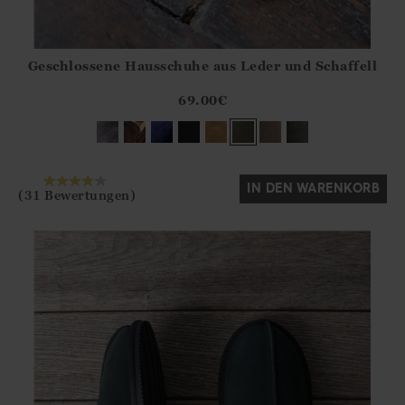
Geschlossene Hausschuhe aus Leder und Schaffell
Athena.Core.Domain.Models.ProductSizeModel?.Sizes?.Fir
?? ""
69.00
€
Ja
Nein
IN DEN WARENKORB
(31 Bewertungen)