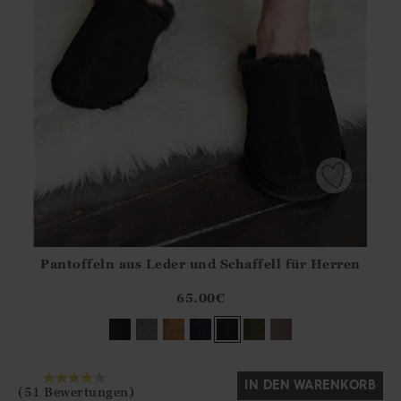
Pantoffeln aus Leder und Schaffell für Herren
Athena.Core.Domain.Models.ProductSizeModel?.Sizes?.Fir
?? ""
65.00
€
Ja
Nein
IN DEN WARENKORB
(51 Bewertungen)