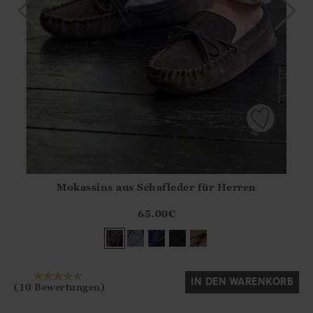
Mokassins aus Schafleder für Herren
Athena.Core.Domain.Models.ProductSizeModel?.Sizes?.Fir
?? ""
65.00
€
Ja
Nein
IN DEN WARENKORB
(10 Bewertungen)