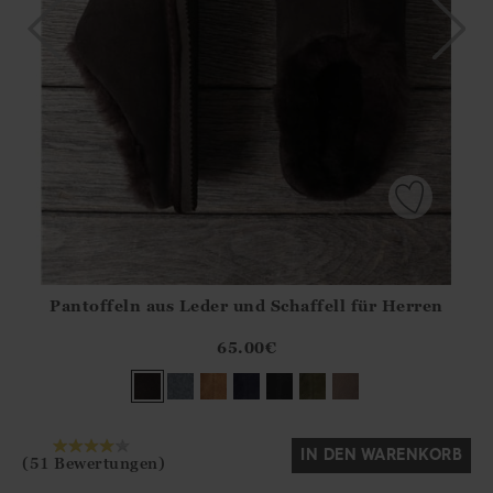
Pantoffeln aus Leder und Schaffell für Herren
Athena.Core.Domain.Models.ProductSizeModel?.Sizes?.Fir
?? ""
65.00
€
Ja
Nein
IN DEN WARENKORB
(51 Bewertungen)