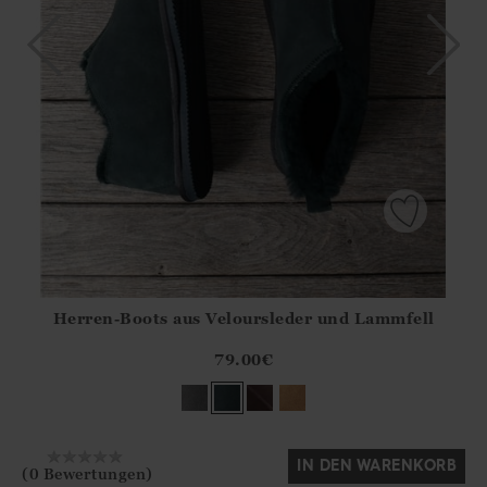
Herren-Boots aus Veloursleder und Lammfell
Athena.Core.Domain.Models.ProductSizeModel?.Sizes?.Fir
?? ""
79.00
€
Ja
Nein
IN DEN WARENKORB
(0 Bewertungen)