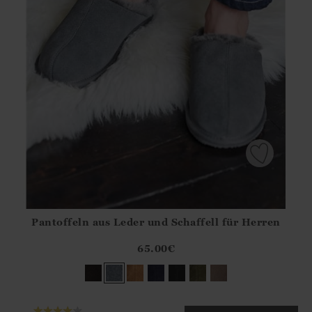
Pantoffeln aus Leder und Schaffell für Herren
Athena.Core.Domain.Models.ProductSizeModel?.Sizes?.Fir
?? ""
65.00
€
Ja
Nein