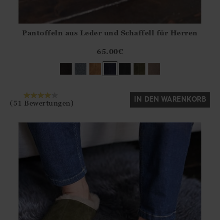
Pantoffeln aus Leder und Schaffell für Herren
Athena.Core.Domain.Models.ProductSizeModel?.Sizes?.Fir
?? ""
65.00
€
Ja
Nein
IN DEN WARENKORB
(51 Bewertungen)