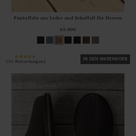
Pantoffeln aus Leder und Schaffell für Herren
Athena.Core.Domain.Models.ProductSizeModel?.Sizes?.Fir
?? ""
65.00
€
Ja
Nein
IN DEN WARENKORB
(51 Bewertungen)