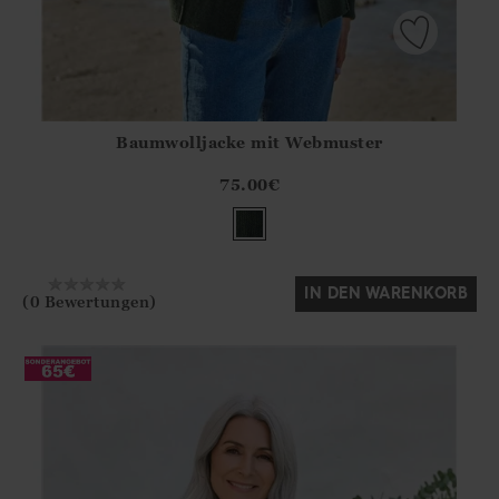
Baumwolljacke mit Webmuster
Athena.Core.Domain.Models.ProductSizeModel?.Sizes?.Fir
?? ""
75.00
€
Ja
Nein
IN DEN WARENKORB
(0 Bewertungen)