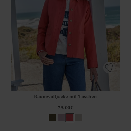
Baumwolljacke mit Taschen
Athena.Core.Domain.Models.ProductSizeModel?.Sizes?.Fir
?? ""
79.00
€
Ja
Nein