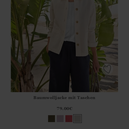
Baumwolljacke mit Taschen
Athena.Core.Domain.Models.ProductSizeModel?.Sizes?.Fir
?? ""
79.00
€
Ja
Nein