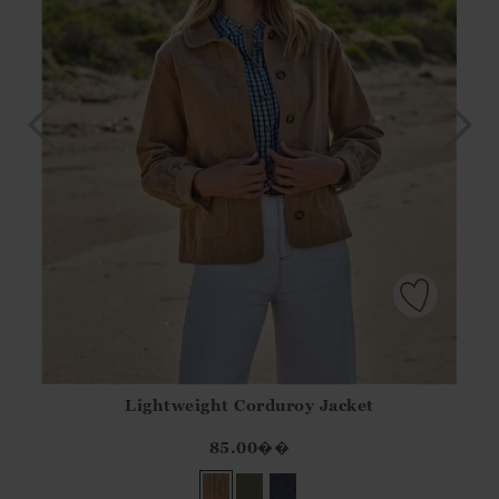
Lightweight Corduroy Jacket
Athena.Core.Domain.Models.ProductSizeModel?.Sizes?.Fir
?? ""
85.00
��