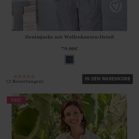
Denimjacke mit Wellenkanten-Detail
Athena.Core.Domain.Models.ProductSizeModel?.Sizes?.Fir
?? ""
79.00
€
Ja
Nein
IN DEN WARENKORB
(2 Bewertungen)