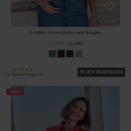
Leichte Leinenjacke mit Kragen
Athena.Core.Domain.Models.ProductSizeModel?.Sizes?.Fir
?? ""
75.00
€
65.00
€
Ja
Nein
IN DEN WARENKORB
(2 Bewertungen)