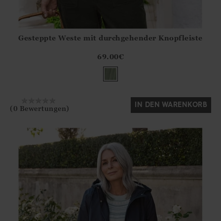
Gesteppte Weste mit durchgehender Knopfleiste
Athena.Core.Domain.Models.ProductSizeModel?.Sizes?.Fir
?? ""
69.00
€
Ja
Nein
IN DEN WARENKORB
(0 Bewertungen)