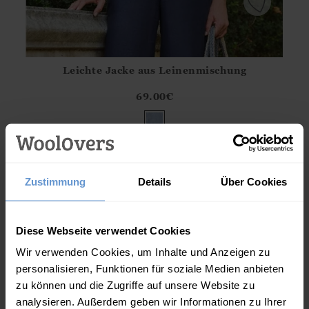
Leichte Jacke aus Leinenmischung
Athena.Core.Domain.Models.ProductSizeModel?.Sizes?.Fir
?? ""
69.00
€
Ja
Nein
IN DEN WARENKORB
(0 Bewertungen)
Zustimmung
Details
Über Cookies
Diese Webseite verwendet Cookies
Wir verwenden Cookies, um Inhalte und Anzeigen zu
personalisieren, Funktionen für soziale Medien anbieten
zu können und die Zugriffe auf unsere Website zu
analysieren. Außerdem geben wir Informationen zu Ihrer