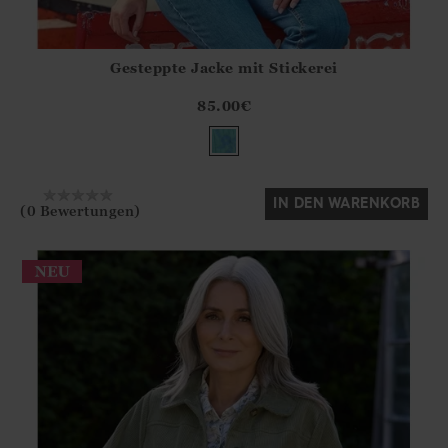
Gesteppte Jacke mit Stickerei
Athena.Core.Domain.Models.ProductSizeModel?.Sizes?.Fir
?? ""
85.00
€
Ja
Nein
IN DEN WARENKORB
(0 Bewertungen)