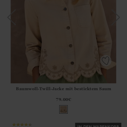
Baumwoll-Twill-Jacke mit besticktem Saum
Athena.Core.Domain.Models.ProductSizeModel?.Sizes?.Fir
?? ""
79.00
€
Ja
Nein