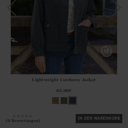
Lightweight Corduroy Jacket
Athena.Core.Domain.Models.ProductSizeModel?.Sizes?.Fir
?? ""
85.00
€
Ja
Nein
IN DEN WARENKORB
(0 Bewertungen)