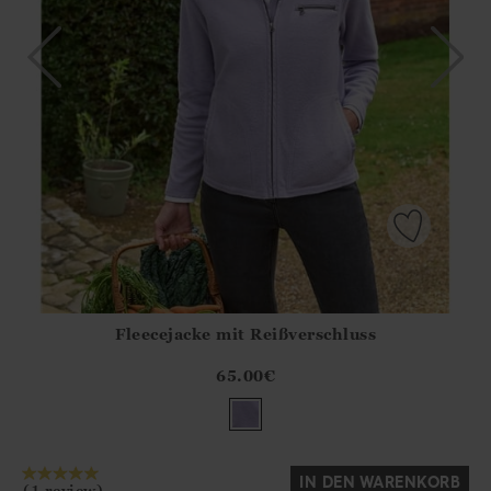
Fleecejacke mit Reißverschluss
Athena.Core.Domain.Models.ProductSizeModel?.Sizes?.Fir
?? ""
65.00
€
Ja
Nein
IN DEN WARENKORB
(1 review)