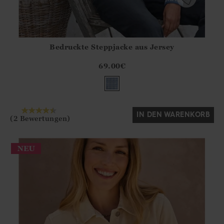
Bedruckte Steppjacke aus Jersey
Athena.Core.Domain.Models.ProductSizeModel?.Sizes?.Fir
?? ""
69.00
€
Ja
Nein
IN DEN WARENKORB
(2 Bewertungen)