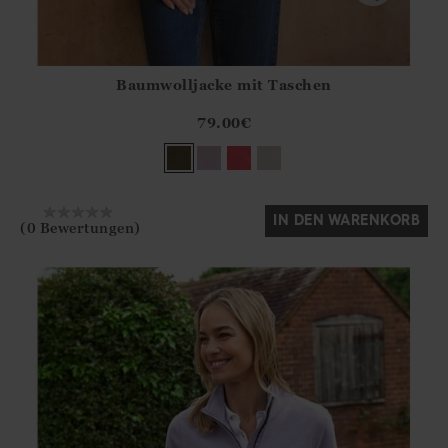
Baumwolljacke mit Taschen
Athena.Core.Domain.Models.ProductSizeModel?.Sizes?.Fir
?? ""
79.00
€
Ja
Nein
IN DEN WARENKORB
(0 Bewertungen)