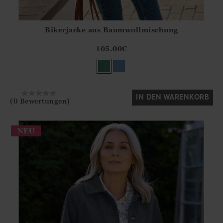
Bikerjacke aus Baumwollmischung
Athena.Core.Domain.Models.ProductSizeModel?.Sizes?.Fir
?? ""
105.00
€
Ja
Nein
IN DEN WARENKORB
(0 Bewertungen)