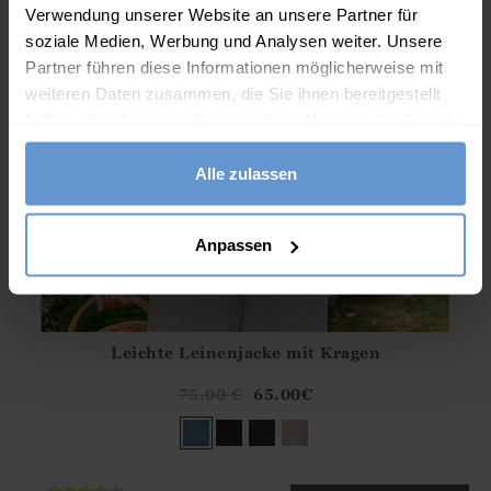
Verwendung unserer Website an unsere Partner für
soziale Medien, Werbung und Analysen weiter. Unsere
Partner führen diese Informationen möglicherweise mit
weiteren Daten zusammen, die Sie ihnen bereitgestellt
haben oder die sie im Rahmen Ihrer Nutzung der Dienste
gesammelt haben.
Alle zulassen
Anpassen
Leichte Leinenjacke mit Kragen
Athena.Core.Domain.Models.ProductSizeModel?.Sizes?.Fir
?? ""
75.00
€
65.00
€
Ja
Nein