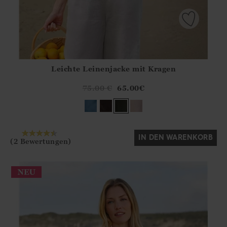
Leichte Leinenjacke mit Kragen
Athena.Core.Domain.Models.ProductSizeModel?.Sizes?.Fir
?? ""
75.00
€
65.00
€
Ja
Nein
IN DEN WARENKORB
(2 Bewertungen)