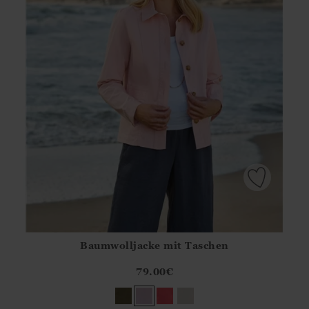
Baumwolljacke mit Taschen
Athena.Core.Domain.Models.ProductSizeModel?.Sizes?.Fir
?? ""
79.00
€
Ja
Nein