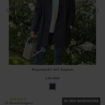
Regenjacke mit Kapuze
Athena.Core.Domain.Models.ProductSizeModel?.Sizes?.Fir
?? ""
139.00
€
Ja
Nein
IN DEN WARENKORB
(3 Bewertungen)