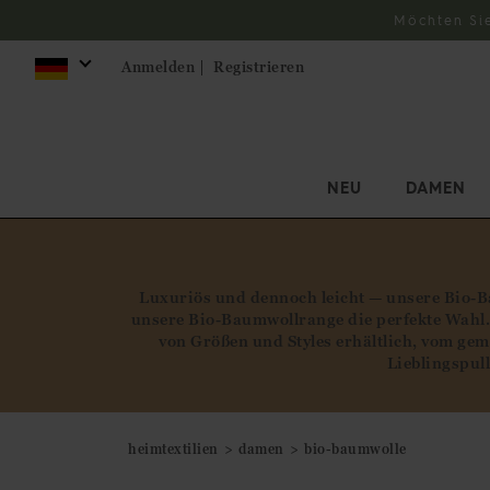
Möchten Si
Anmelden |
Registrieren
NEU
DAMEN
Luxuriös und dennoch leicht — unsere Bio-Ba
unsere Bio-Baumwollrange die perfekte Wahl. 
von Größen und Styles erhältlich, vom g
Lieblingspul
heimtextilien
damen
bio-baumwolle