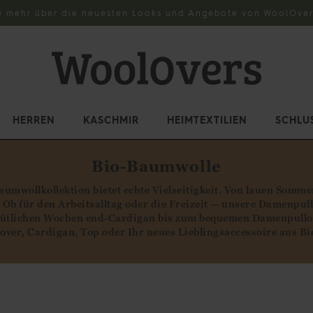
e mehr über die neuesten Looks und Angebote von WoolOver
HERREN
KASCHMIR
HEIMTEXTILIEN
SCHLU
Bio-Baumwolle
umwollkollektion bietet echte Vielseitigkeit. Von lauen Somme
Ob für den Arbeitsalltag oder die Freizeit — unsere Damenpull
emütlichen Wochen end-Cardigan bis zum bequemen Damenpullov
lover, Cardigan, Top oder Ihr neues Lieblingsaccessoire aus B