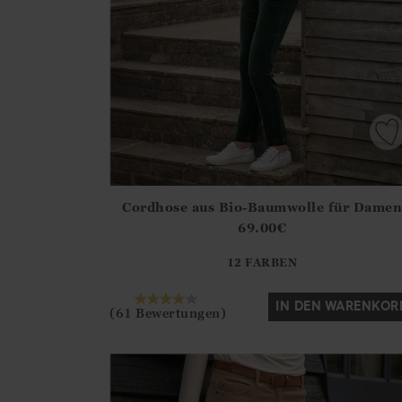
Cordhose aus Bio-Baumwolle für Damen
Athena.Core.Domain.Models.ProductSizeModel?
69.00
€
?? ""
12 FARBEN
Ja
Nein
IN DEN WARENKOR
(61 Bewertungen)