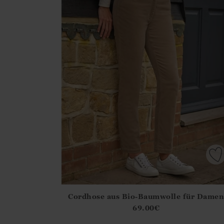
Cordhose aus Bio-Baumwolle für Damen
Athena.Core.Domain.Models.ProductSizeModel?
69.00
€
?? ""