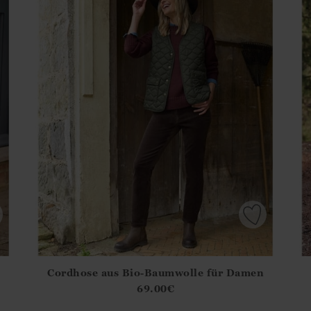
Cordhose aus Bio-Baumwolle für Damen
.Sizes?.FirstOrDefault()?.ExpectedDate
Athena.Core.Domain.Models.ProductSizeModel?.Sizes?.F
Ath
69.00
€
?? ""