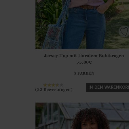
Jersey-Top mit floralem Bubikragen
Athena.Core.Domain.Models.ProductSizeModel?
55.00
€
?? ""
5 FARBEN
Ja
Nein
IN DEN WARENKOR
(22 Bewertungen)