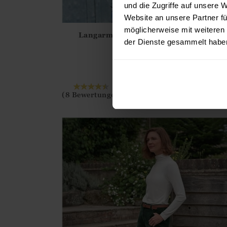
und die Zugriffe auf unsere 
Website an unsere Partner fü
möglicherweise mit weiteren
Langarmshirt mit Ausschnittschlitz
Athena.Core.Domain.Models.ProductSizeModel?
der Dienste gesammelt habe
35.00
€
?? ""
2 FARBEN
Ja
Nein
IN DEN WARENKOR
(8 Bewertungen)