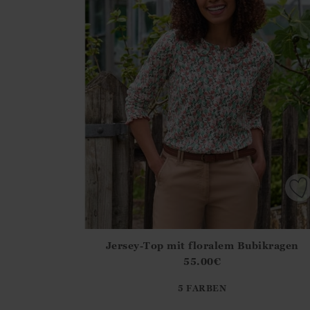
Jersey-Top mit floralem Bubikragen
Athena.Core.Domain.Models.ProductSizeModel?
55.00
€
?? ""
5 FARBEN
Ja
Nein