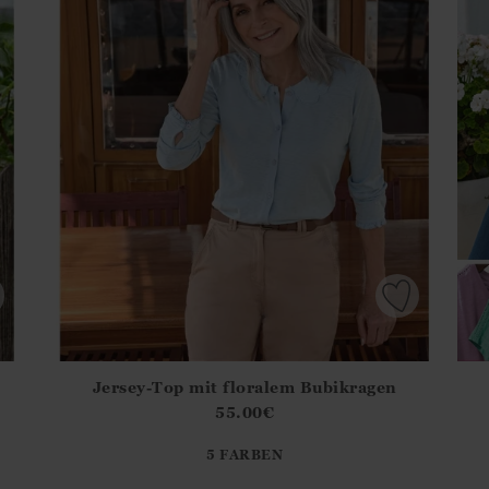
Jersey-Top mit floralem Bubikragen
.Sizes?.FirstOrDefault()?.ExpectedDate
Athena.Core.Domain.Models.ProductSizeModel?.Sizes?.F
55.00
€
?? ""
5 FARBEN
Ja
Nein