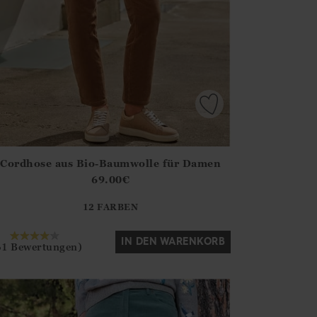
Cordhose aus Bio-Baumwolle für Damen
irstOrDefault()?.ExpectedDate
ena.Core.Domain.Models.ProductSizeModel?.Sizes?.FirstOrDe
69.00
€
?? ""
12 FARBEN
Ja
Nein
IN DEN WARENKORB
61 Bewertungen)