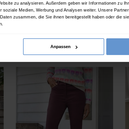
Website zu analysieren. Außerdem geben wir Informationen zu I
r soziale Medien, Werbung und Analysen weiter. Unsere Partner
 Daten zusammen, die Sie ihnen bereitgestellt haben oder die s
Langarmshirt mit Ausschnittschlitz
.Sizes?.FirstOrDefault()?.ExpectedDate
Athena.Core.Domain.Models.ProductSizeModel?.Sizes?.F
Ath
n.
35.00
€
?? ""
2 FARBEN
Ja
Nein
Anpassen
B
IN DEN WARENKORB
(8 Bewertungen)
(