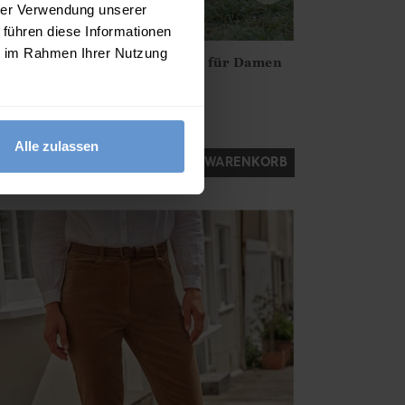
hrer Verwendung unserer
 führen diese Informationen
ie im Rahmen Ihrer Nutzung
Cordhose aus Bio-Baumwolle für Damen
irstOrDefault()?.ExpectedDate
ena.Core.Domain.Models.ProductSizeModel?.Sizes?.FirstOrDe
69.00
€
?? ""
12 FARBEN
Ja
Nein
Alle zulassen
IN DEN WARENKORB
61 Bewertungen)