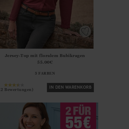
Jersey-Top mit floralem Bubikragen
irstOrDefault()?.ExpectedDate
ena.Core.Domain.Models.ProductSizeModel?.Sizes?.FirstOrDe
55.00
€
?? ""
5 FARBEN
Ja
Nein
IN DEN WARENKORB
22 Bewertungen)