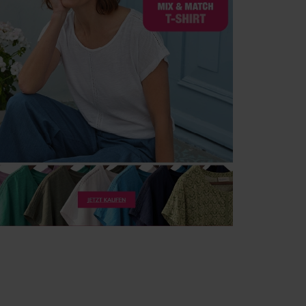
irstOrDefault()?.ExpectedDate