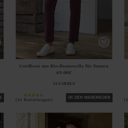
Cordhose aus Bio-Baumwolle für Damen
.Sizes?.FirstOrDefault()?.ExpectedDate
Athena.Core.Domain.Models.ProductSizeModel?.Sizes?.F
Ath
69.00
€
?? ""
12 FARBEN
Ja
Nein
B
IN DEN WARENKORB
(61 Bewertungen)
(