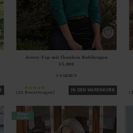
Jersey-Top mit floralem Bubikragen
.Sizes?.FirstOrDefault()?.ExpectedDate
Athena.Core.Domain.Models.ProductSizeModel?.Sizes?.F
Ath
55.00
€
?? ""
5 FARBEN
Ja
Nein
B
IN DEN WARENKORB
(22 Bewertungen)
(