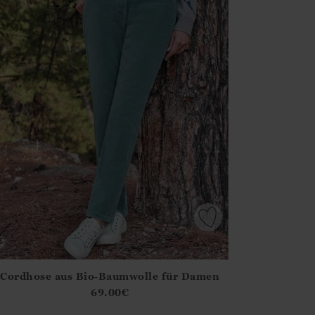
Cordhose aus Bio-Baumwolle für Damen
irstOrDefault()?.ExpectedDate
ena.Core.Domain.Models.ProductSizeModel?.Sizes?.FirstOrDe
69.00
€
?? ""