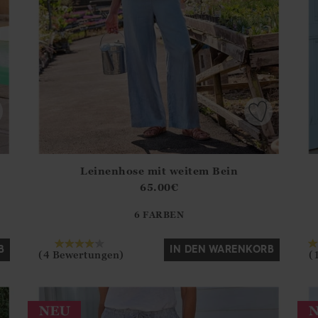
Leinenhose mit weitem Bein
.Sizes?.FirstOrDefault()?.ExpectedDate
Athena.Core.Domain.Models.ProductSizeModel?.Sizes?.F
Ath
65.00
€
?? ""
6 FARBEN
Ja
Nein
B
IN DEN WARENKORB
(4 Bewertungen)
(