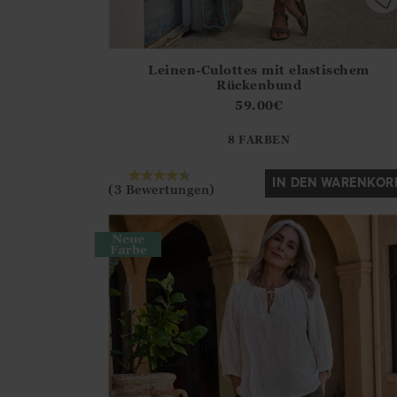
Leinen-Culottes mit elastischem
Athena.Core.Domain.Models.ProductSizeModel?
Rückenbund
?? ""
59.00
€
8 FARBEN
Ja
Nein
IN DEN WARENKOR
(3 Bewertungen)