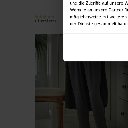
und die Zugriffe auf unsere 
6 FARBEN
Website an unsere Partner fü
Ja
Nein
möglicherweise mit weiteren
IN DEN WARENKOR
(1 review)
der Dienste gesammelt habe