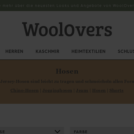
e mehr über die neuesten Looks und Angebote von WoolOver
HERREN
KASCHMIR
HEIMTEXTILIEN
SCHLU
Hosen
Jersey-Hosen sind leicht zu tragen und schmeicheln allen Fo
Chino-Hosen
|
Jogginghosen
|
Jeans
|
Hosen
|
Shorts
SE
FARBE