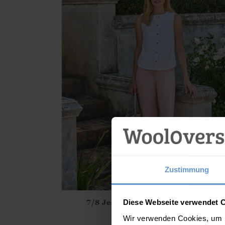
Zustimmung
7/8 Jeans in lockerer Passform
Diese Webseite verwendet 
Athena.Core.Domain.Models.ProductSizeModel?
65.00
€
Wir verwenden Cookies, um I
?? ""