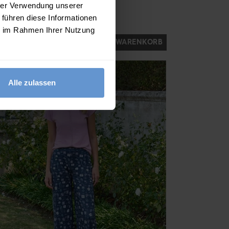
hrer Verwendung unserer
 führen diese Informationen
1 FARBE
Ja
Nein
ie im Rahmen Ihrer Nutzung
IN DEN WARENKORB
0 Bewertungen)
Alle zulassen