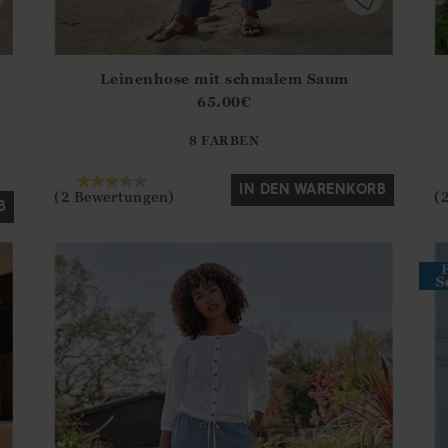
Leinenhose mit schmalem Saum
.Sizes?.FirstOrDefault()?.ExpectedDate
Athena.Core.Domain.Models.ProductSizeModel?.Sizes?.F
Ath
65.00
€
?? ""
8 FARBEN
Ja
Nein
IN DEN WARENKORB
(2 Bewertungen)
(
B