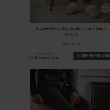
Superweiche Jogginghose aus Viskose
Athena.Core.Domain.Models.ProductSizeModel?
39.00
€
?? ""
2 FARBEN
Ja
Nein
IN DEN WARENKOR
(3 Bewertungen)