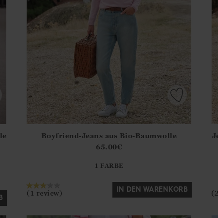
le
Boyfriend-Jeans aus Bio-Baumwolle
J
.Sizes?.FirstOrDefault()?.ExpectedDate
Athena.Core.Domain.Models.ProductSizeModel?.Sizes?.F
Ath
65.00
€
?? ""
1 FARBE
Ja
Nein
IN DEN WARENKORB
(1 review)
(
B