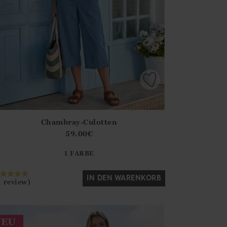
Chambray-Culotten
irstOrDefault()?.ExpectedDate
ena.Core.Domain.Models.ProductSizeModel?.Sizes?.FirstOrDe
59.00
€
?? ""
1 FARBE
Ja
Nein
IN DEN WARENKORB
1 review)