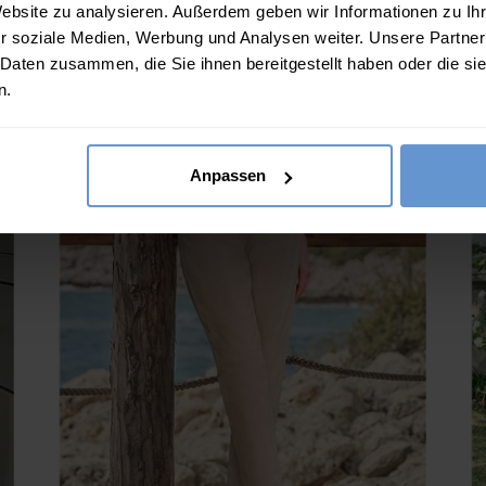
Website zu analysieren. Außerdem geben wir Informationen zu I
1 FARBE
r soziale Medien, Werbung und Analysen weiter. Unsere Partner
Ja
Nein
 Daten zusammen, die Sie ihnen bereitgestellt haben oder die s
B
IN DEN WARENKORB
(0 Bewertungen)
n.
(
Anpassen