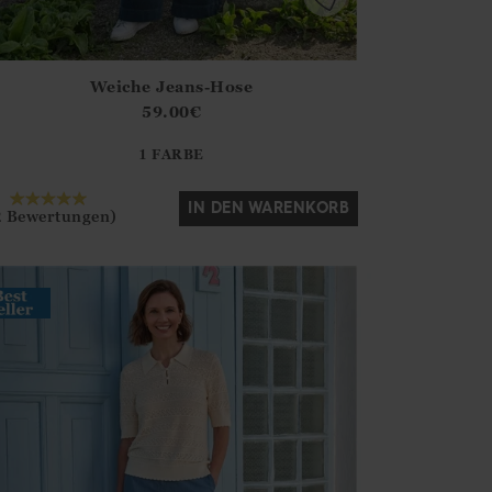
Weiche Jeans-Hose
irstOrDefault()?.ExpectedDate
ena.Core.Domain.Models.ProductSizeModel?.Sizes?.FirstOrDe
59.00
€
?? ""
1 FARBE
Ja
Nein
IN DEN WARENKORB
2 Bewertungen)