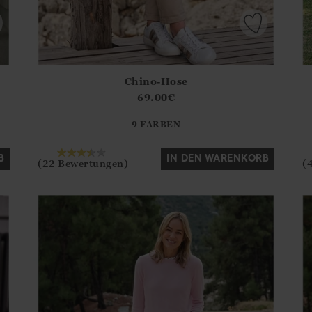
Chino-Hose
.Sizes?.FirstOrDefault()?.ExpectedDate
Athena.Core.Domain.Models.ProductSizeModel?.Sizes?.F
Ath
69.00
€
?? ""
9 FARBEN
Ja
Nein
B
IN DEN WARENKORB
(22 Bewertungen)
(