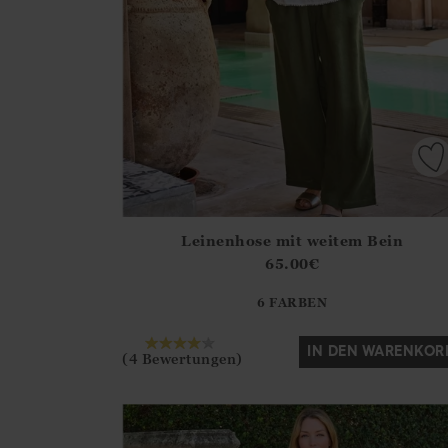
Leinenhose mit weitem Bein
Athena.Core.Domain.Models.ProductSizeModel?
65.00
€
?? ""
6 FARBEN
Ja
Nein
IN DEN WARENKOR
(4 Bewertungen)