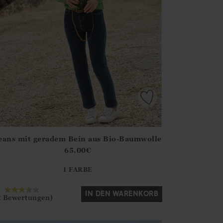
eans mit geradem Bein aus Bio-Baumwolle
irstOrDefault()?.ExpectedDate
ena.Core.Domain.Models.ProductSizeModel?.Sizes?.FirstOrDe
65.00
€
?? ""
1 FARBE
Ja
Nein
IN DEN WARENKORB
2 Bewertungen)