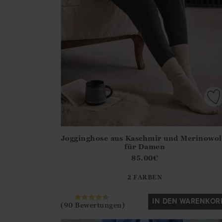
Jogginghose aus Kaschmir und Merinowol
Athena.Core.Domain.Models.ProductSizeModel?
für Damen
?? ""
85.00
€
2 FARBEN
Ja
Nein
IN DEN WARENKOR
(90 Bewertungen)