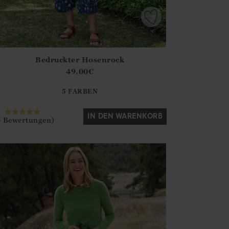
Bedruckter Hosenrock
irstOrDefault()?.ExpectedDate
ena.Core.Domain.Models.ProductSizeModel?.Sizes?.FirstOrDe
49.00
€
?? ""
5 FARBEN
Ja
Nein
IN DEN WARENKORB
4 Bewertungen)