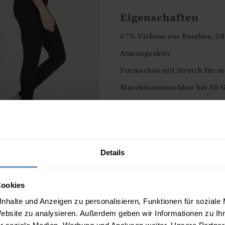
Eigenschaften
67% Viskose aus Bambus, 28
Atmungsaktiv
Formschön mit Stretch für 
Maschinenwaschbar bei 30 
Diese Artikel könn
Details
Cookies
nhalte und Anzeigen zu personalisieren, Funktionen für soziale
Website zu analysieren. Außerdem geben wir Informationen zu I