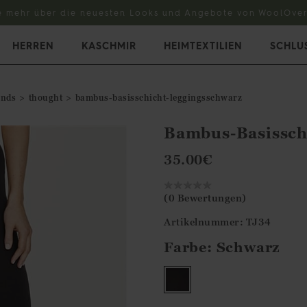
e mehr über die neuesten Looks und Angebote von WoolOver
HERREN
KASCHMIR
HEIMTEXTILIEN
SCHLU
ands
thought
bambus-basisschicht-leggingsschwarz
Bambus-Basissch
35.00
€
(0 Bewertungen)
Artikelnummer: TJ34
Farbe:
Schwarz