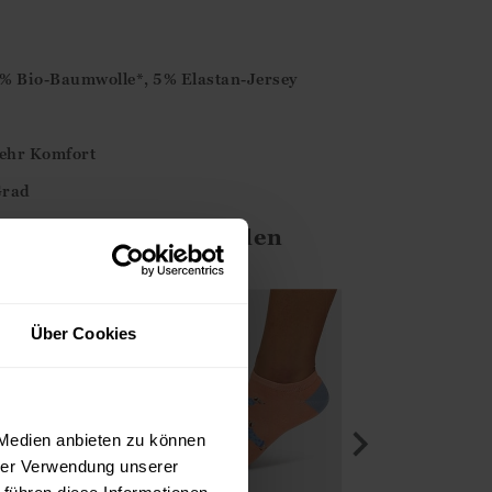
% Bio-Baumwolle*, 5% Elastan-Jersey
mehr Komfort
Grad
ten Ihnen auch gefallen
Über Cookies
 Medien anbieten zu können
hrer Verwendung unserer