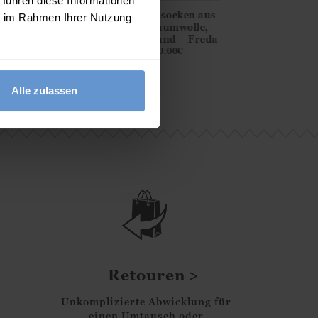
 führen diese Informationen
Socken aus Bio-
Sneakersocken aus
Socken mit
ie im Rahmen Ihrer Nutzung
aumwolle, Katze mit
Bio-Baumwolle,
Bambusviskos
Fahrrad – Dilloyn
Dachshund – Freda
Füchse – Bes
10.00
€
10.00
€
10.00
€
Alle zulassen
Retouren
Unkomplizierte Abwicklung für
einen Umtausch oder