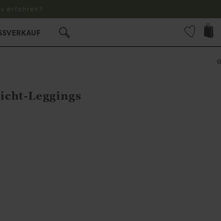
s erfahren?
SSVERKAUF
0
icht-Leggings