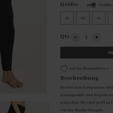
Größe:
Größen
32
34
36
Qty
-
+
I
Auf die Wunschliste >
Beschreibung
Perfekt zum Entspannen oder 
atmungsaktiv und bequem und
wünschen. Sie sind sanft zu 
von der Marke Thought.