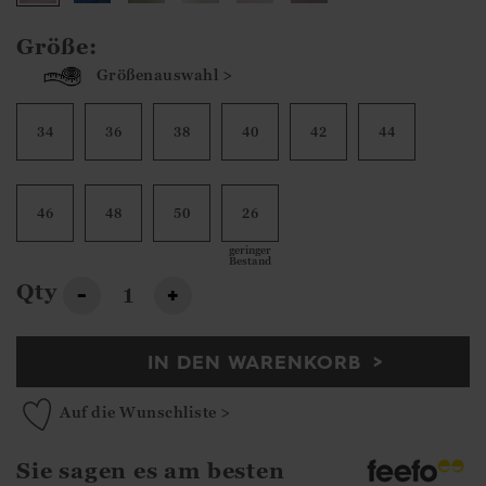
Größe:
Größenauswahl >
34
36
38
40
42
44
46
48
50
26
geringer
Bestand
Qty
-
+
IN DEN WARENKORB
Auf die Wunschliste >
Sie sagen es am besten