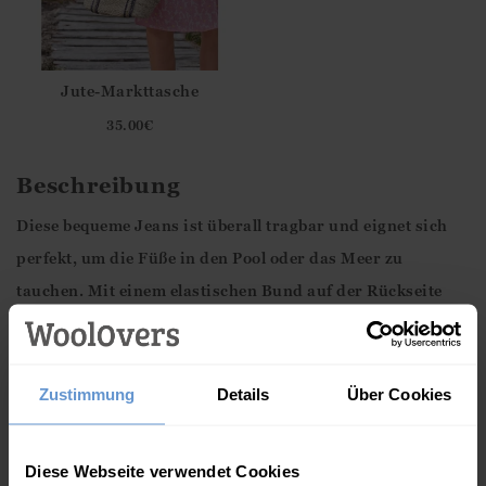
Jute-Markttasche
35.00
€
Beschreibung
Diese bequeme Jeans ist überall tragbar und eignet sich
perfekt, um die Füße in den Pool oder das Meer zu
tauchen. Mit einem elastischen Bund auf der Rückseite
für zusätzlichen Komfort und funktionellen Taschen vorne
und hinten.
Zustimmung
Details
Über Cookies
Eigenschaften
98% Baumwolle 2% Elastan
Diese Webseite verwendet Cookies
Dehnbarer Stoff