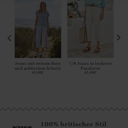
o-
Jeans mit weitem Bein
7/8 Jeans in lockerer
Jean
amen
und gekürztem Schnitt
Passform
au
65.00
€
65.00
€
100% britischer Stil