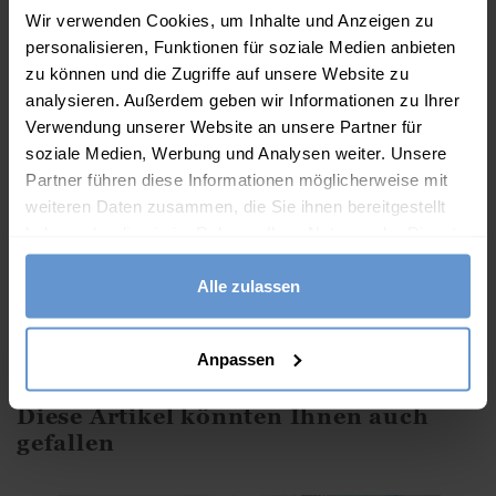
Wir verwenden Cookies, um Inhalte und Anzeigen zu
Mittelhoher Bund
personalisieren, Funktionen für soziale Medien anbieten
Gummizug am hinteren Bund
zu können und die Zugriffe auf unsere Website zu
analysieren. Außerdem geben wir Informationen zu Ihrer
Praktische Taschen
Verwendung unserer Website an unsere Partner für
Gürtelschlaufen
soziale Medien, Werbung und Analysen weiter. Unsere
Partner führen diese Informationen möglicherweise mit
Knopf und Reißverschluss am Bund
weiteren Daten zusammen, die Sie ihnen bereitgestellt
Gerades Bein
haben oder die sie im Rahmen Ihrer Nutzung der Dienste
gesammelt haben.
61cm Innenbeinlänge
Alle zulassen
Model trägt Größe EU 36
Maschinenwaschbar - Bitte befolgen Sie die Anweisungen
Anpassen
des Pflegeetiketts
Diese Artikel könnten Ihnen auch
gefallen