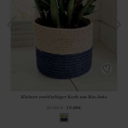
Kleiner zweifarbiger Korb aus Bio-Jute
Athena.Core.Domain.Models.ProductSizeModel?.Sizes?.Fir
?? ""
29.00
€
19.00
€
Ja
Nein