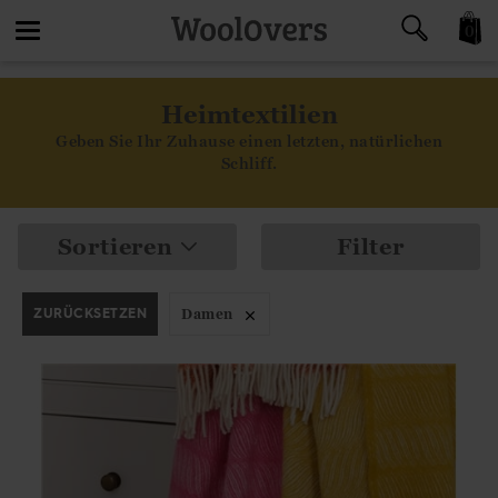
0
Toggle
Heimtextilien
navigation
Geben Sie Ihr Zuhause einen letzten, natürlichen
Schliff.
Sortieren
Filter
ZURÜCKSETZEN
Damen