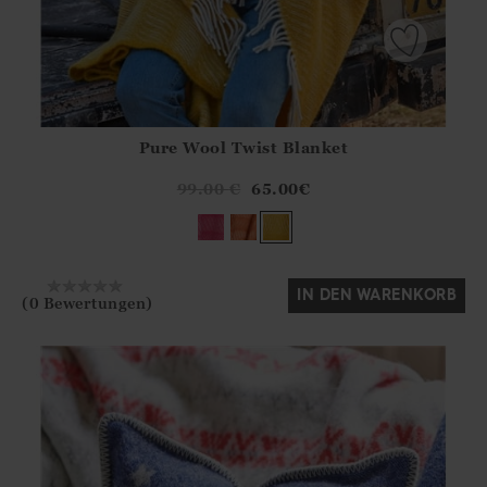
Pure Wool Twist Blanket
Athena.Core.Domain.Models.ProductSizeModel?.Sizes?.Fir
?? ""
99.00
€
65.00
€
Ja
Nein
IN DEN WARENKORB
(0 Bewertungen)