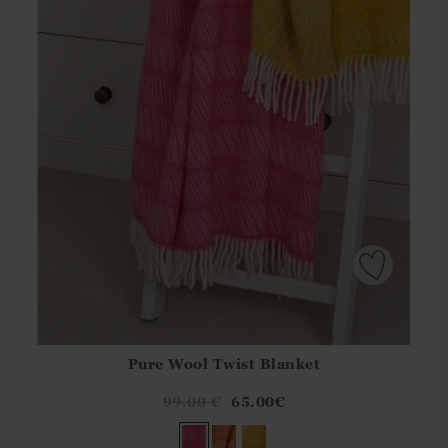
Pure Wool Twist Blanket
Athena.Core.Domain.Models.ProductSizeModel?.Sizes?.Fir
?? ""
99.00
€
65.00
€