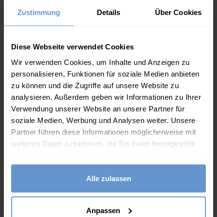
Zustimmung
Details
Über Cookies
Diese Webseite verwendet Cookies
Wir verwenden Cookies, um Inhalte und Anzeigen zu
personalisieren, Funktionen für soziale Medien anbieten
zu können und die Zugriffe auf unsere Website zu
analysieren. Außerdem geben wir Informationen zu Ihrer
Verwendung unserer Website an unsere Partner für
soziale Medien, Werbung und Analysen weiter. Unsere
Partner führen diese Informationen möglicherweise mit
weiteren Daten zusammen, die Sie ihnen bereitgestellt
haben oder die sie im Rahmen Ihrer Nutzung der Dienste
gesammelt haben.
Kissenbezug mit Rautenmuster aus reiner Wolle
Athena.Core.Domain.Models.ProductSizeModel?.Sizes?.Fir
Alle zulassen
?? ""
49.00
€
35.00
€
Anpassen
Ja
Nein