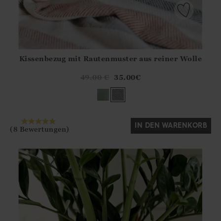
Kissenbezug mit Rautenmuster aus reiner Wolle
Athena.Core.Domain.Models.ProductSizeModel?.Sizes?.Fir
?? ""
49.00
€
35.00
€
Ja
Nein
IN DEN WARENKORB
(8 Bewertungen)