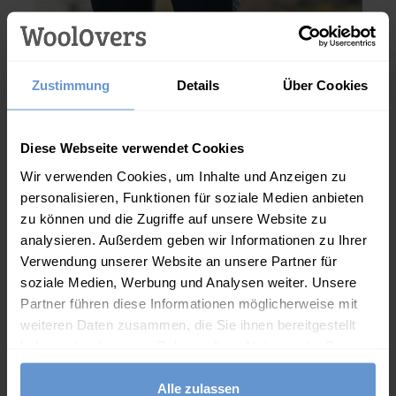
Roama 'Zen' Top mit Längenverstellung
Athena.Core.Domain.Models.ProductSizeModel?.Sizes?.Fir
?? ""
49.00
€
35.00
€
Zustimmung
Details
Über Cookies
Ja
Nein
Diese Webseite verwendet Cookies
IN DEN WARENKORB
(1 review)
Wir verwenden Cookies, um Inhalte und Anzeigen zu
personalisieren, Funktionen für soziale Medien anbieten
zu können und die Zugriffe auf unsere Website zu
analysieren. Außerdem geben wir Informationen zu Ihrer
Verwendung unserer Website an unsere Partner für
soziale Medien, Werbung und Analysen weiter. Unsere
Partner führen diese Informationen möglicherweise mit
weiteren Daten zusammen, die Sie ihnen bereitgestellt
haben oder die sie im Rahmen Ihrer Nutzung der Dienste
gesammelt haben.
Alle zulassen