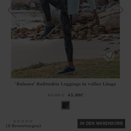
'Balance' Bedruckte Leggings in voller Länge
Athena.Core.Domain.Models.ProductSizeModel?.Sizes?.Fir
?? ""
65.00
€
45.00
€
Ja
Nein
IN DEN WARENKORB
(0 Bewertungen)