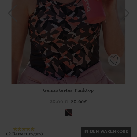
Gemustertes Tanktop
Athena.Core.Domain.Models.ProductSizeModel?.Sizes?.Fir
?? ""
35.00
€
25.00
€
Ja
Nein
IN DEN WARENKORB
(2 Bewertungen)