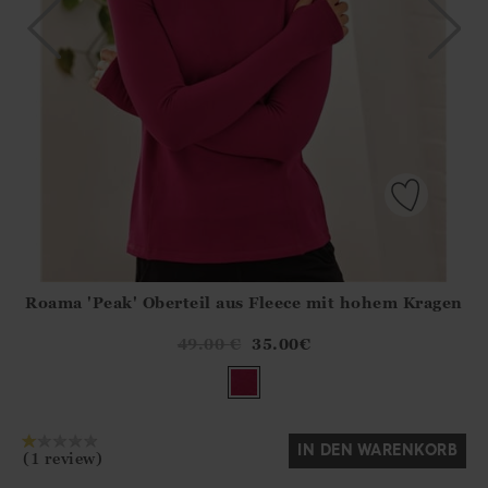
Roama 'Peak' Oberteil aus Fleece mit hohem Kragen
Athena.Core.Domain.Models.ProductSizeModel?.Sizes?.Fir
?? ""
49.00
€
35.00
€
Ja
Nein
IN DEN WARENKORB
(1 review)