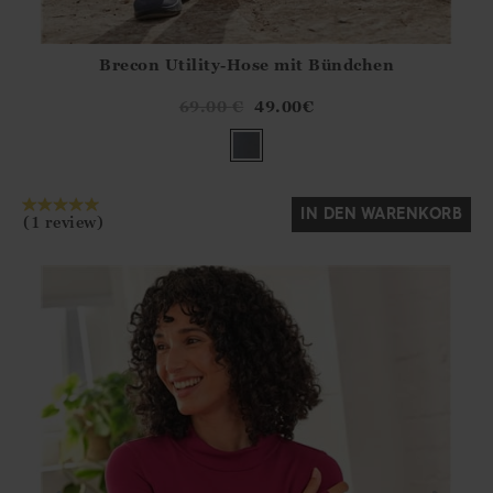
Brecon Utility-Hose mit Bündchen
Athena.Core.Domain.Models.ProductSizeModel?.Sizes?.Fir
?? ""
69.00
€
49.00
€
Ja
Nein
IN DEN WARENKORB
(1 review)