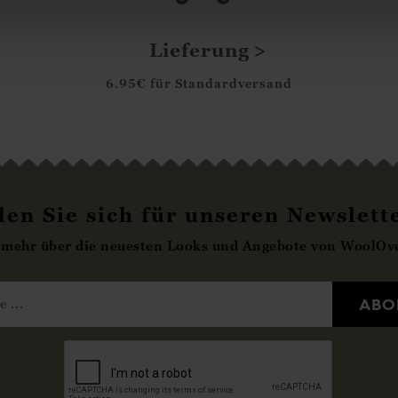
Lieferung
6.95€ für Standardversand
en Sie sich für unseren Newslett
 mehr über die neuesten Looks und Angebote von WoolOve
ABO