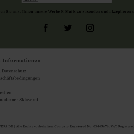
gen Sie uns, Ihnen unsere Werbe E-Mails zu zusenden und akzeptieren 
e Informationen
d Datenschutz
eschäftsbedingungen
rechen
moderner Sklaverei
ERS.DE
| Alle Rechte vorbehalten. Company Registered No. 03445676. VAT Registere