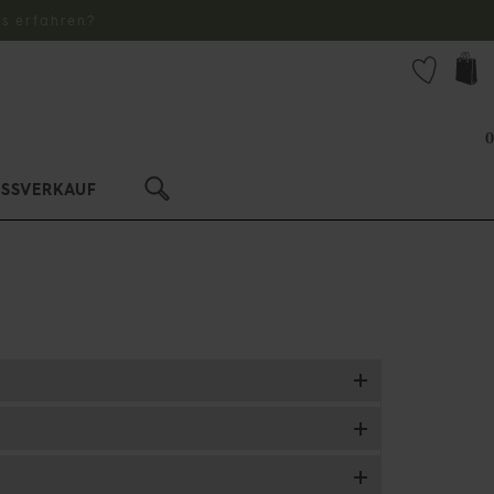
s erfahren?
0
USSVERKAUF