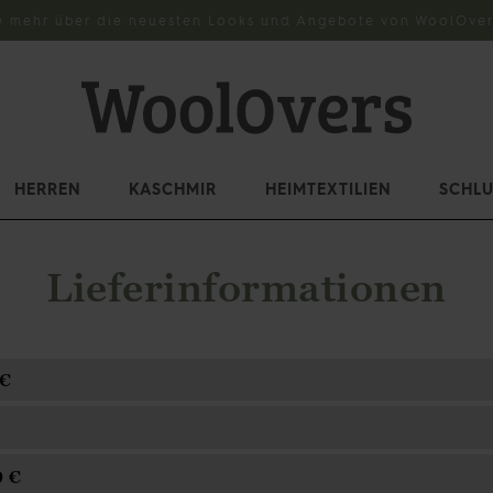
e mehr über die neuesten Looks und Angebote von WoolOver
HERREN
KASCHMIR
HEIMTEXTILIEN
SCHL
Lieferinformationen
5€
0 €