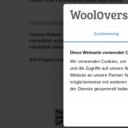
Liefer- und Leistungstermine begründen.
Internationaler Versand
Zustimmung
Unsere Pakete liegen in der Regel unterhal
entrichtet werden. WoolOvers haftet nicht 
erheblich unterscheiden können. Wir empfe
Diese Webseite verwendet 
Bei Fragen steht Ihnen
unser freundlicher
Wir verwenden Cookies, um I
und die Zugriffe auf unsere 
Website an unsere Partner fü
möglicherweise mit weiteren
der Dienste gesammelt habe