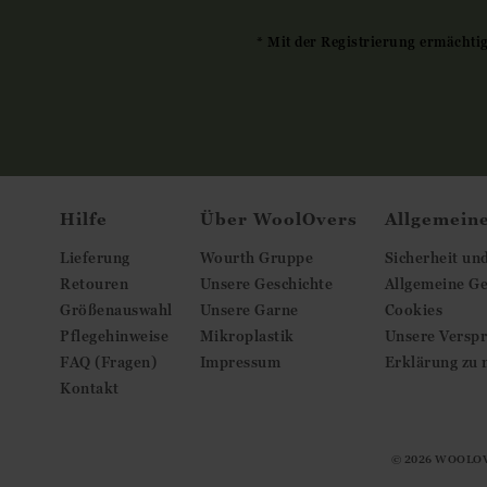
* Mit der Registrierung ermächti
Hilfe
Über WoolOvers
Allgemein
Lieferung
Wourth Gruppe
Sicherheit un
Retouren
Unsere Geschichte
Allgemeine G
Größenauswahl
Unsere Garne
Cookies
Pflegehinweise
Mikroplastik
Unsere Versp
FAQ (Fragen)
Impressum
Erklärung zu 
Kontakt
© 2026
WOOLOV