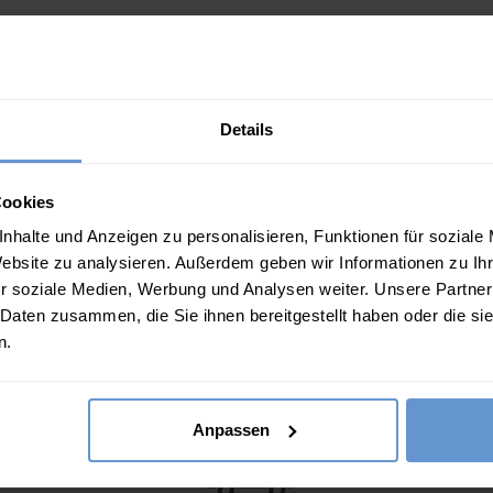
Details
b der lokalen Steuergrenzen, doch in seltenen Fällen mü
für derartige Gebühren. Bitte beachten Sie, dass sich d
hlen Ihnen, nähere Informationen bei Ihrer lokalen Zo
Cookies
 Kundenservice
gerne zur Verfügung.
nhalte und Anzeigen zu personalisieren, Funktionen für soziale
Website zu analysieren. Außerdem geben wir Informationen zu I
r soziale Medien, Werbung und Analysen weiter. Unsere Partner
 Daten zusammen, die Sie ihnen bereitgestellt haben oder die s
n.
Anpassen