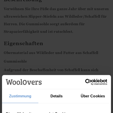
Verwöhnen Sie Ihre Füße das ganze Jahr über mit unseren
ultraweichen Slipper-Stiefeln aus Wildleder/Schaffell für
Herren. Die Gummisohle sorgt außerdem für
Strapazierfähigkeit und ist rutschfest.
Eigenschaften
Obermaterial aus Wildleder und Futter aus Schaffell
Gummisohle
Aufgrund der Beschaffenheit von Schaffell kann sich
dieses Produkt zunächst klein anfühlen, wird aber schnell
weicher und passt sich mit der Zeit bequem Ihrer Fußform
an.
Zustimmung
Details
Über Cookies
Diese Artikel könnten Ihnen auch
gefallen