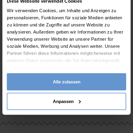
Diese Webseite verwendet Cookies
Wir verwenden Cookies, um Inhalte und Anzeigen zu
personalisieren, Funktionen für soziale Medien anbieten
zu können und die Zugriffe auf unsere Website zu
analysieren. Außerdem geben wir Informationen zu Ihrer
Verwendung unserer Website an unsere Partner für
soziale Medien, Werbung und Analysen weiter. Unsere
Partner führen diese Informationen möglicherweise mit
weiteren Daten zusammen, die Sie ihnen bereitgestellt
haben oder die sie im Rahmen Ihrer Nutzung der Dienste
gesammelt haben.
n
Pantoffeln aus Leder
Mokassins aus
rs
und Schaffell für Herren
Schafleder für Herren
Hau
Alle zulassen
65.00
€
65.00
€
Anpassen