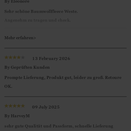
By
Eleonore
Sehr schöne Baumwollfleece Weste.
Angenehm zu tragen und check.
Liebe Kundin,
Mehr erfahren>
herzlichen Dank für die 5-Sterne Bewertung. Es freut
uns zu sehen, dass Sie mit der Fleeceweste zufrieden
13 February 2026
sind!
By
Geprüften Kunden
Prompte Lieferung, Produkt gut, leider zu groß. Retoure
Viele Grüße
OK.
Ismini
09 July 2025
By
HarveyM
sehr gute Qualität und Passform, schnelle Lieferung