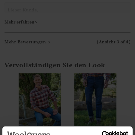
Lieber Kunde,
Vielen Dank für Ihre 5-Sterne-Bewertung. Wir freuen
Mehr erfahren>
uns, dass Sie mit dem erhaltenen Artikel sind.
Mehr Bewertungen >
(Ansicht
3
of 4
)
Mit freundlichen Grüßen,
Ismini
Vervollständigen Sie den Look
Kariertes
Douglas-Jeans im