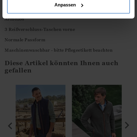
Anpassen
Durchgehender Reißverschluss
Ärmellos
3 Reißverschluss-Taschen vorne
Normale Passform
Maschinenwaschbar - bitte Pflegeetikett beachten
Diese Artikel könnten Ihnen auch
gefallen