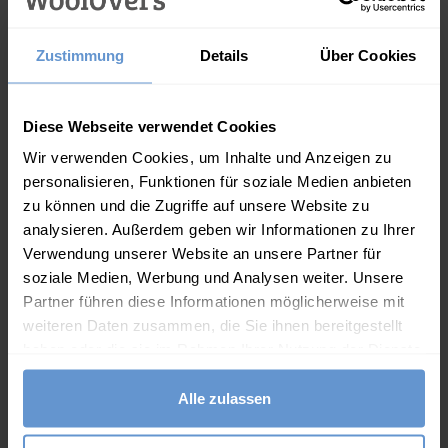
Langarmhemd aus
Regular Fit
59.00
€
75.00
€
Baumwollflanell
Zustimmung
Details
Über Cookies
Beschreibung
Kleiden Sie sich beeindruckend in einer smarten Form mit
Diese Webseite verwendet Cookies
einem hübschen Druck. Ein dezenter V-Ausschnitt führt
Wir verwenden Cookies, um Inhalte und Anzeigen zu
zu einer stilvollen Knopffront und ein voller Rock verleiht
personalisieren, Funktionen für soziale Medien anbieten
Ihrem Look spielerische Bewegung und Volumen. Kurze
zu können und die Zugriffe auf unsere Website zu
analysieren. Außerdem geben wir Informationen zu Ihrer
Ärmel vervollständigen die warme Wetter-Silhouette. Mit
Verwendung unserer Website an unsere Partner für
funktionellen Taschen und einem elastischen Bund für
soziale Medien, Werbung und Analysen weiter. Unsere
eine schmeichelhafte Passform und ein oh so angenehmes
Partner führen diese Informationen möglicherweise mit
Gefühl.
weiteren Daten zusammen, die Sie ihnen bereitgestellt
haben oder die sie im Rahmen Ihrer Nutzung der Dienste
Eigenschaften
gesammelt haben.
Alle zulassen
Bio-Baumwolle
Stehkragen