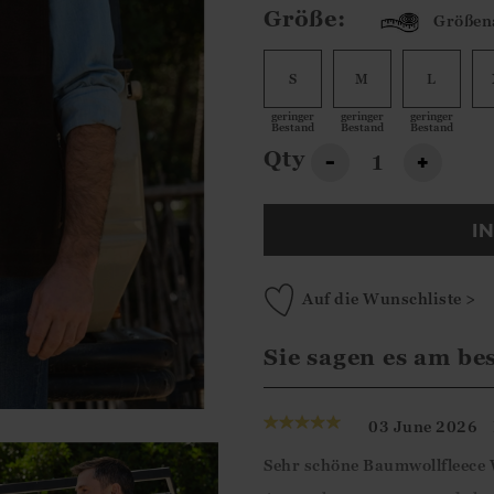
Größe:
Größen
S
M
L
geringer
geringer
geringer
Bestand
Bestand
Bestand
Qty
-
+
I
Auf die Wunschliste >
Sie sagen es am be
03 June 2026
Sehr schöne Baumwollfleece 