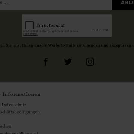
ABO
gen Sie uns, Ihnen unsere Werbe E-Mails zu zusenden und akzeptieren 
e Informationen
d Datenschutz
eschäftsbedingungen
rechen
moderner Sklaverei