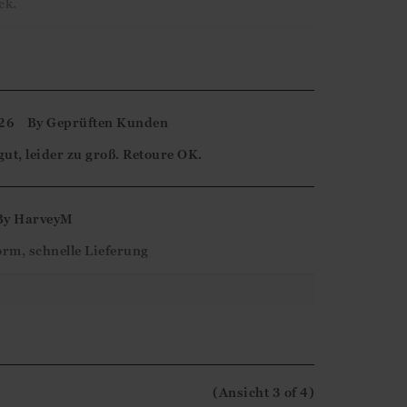
ck.
terne Bewertung. Es freut uns zu sehen, dass
rieden sind!
26
By
Geprüften Kunden
ut, leider zu groß. Retoure OK.
By
HarveyM
orm, schnelle Lieferung
ne-Bewertung. Wir freuen uns, dass Sie mit
.
(Ansicht
3
of 4
)