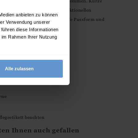
Look spielerische Bewegung und Volumen. Kurze
arme Wetter-Silhouette. Mit funktionellen
 Medien anbieten zu können
en Bund für eine schmeichelhafte Passform und
hrer Verwendung unserer
.
 führen diese Informationen
ie im Rahmen Ihrer Nutzung
Alle zulassen
ss
rne
legeetikett beachten
ten Ihnen auch gefallen