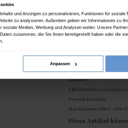
voller Rock verleiht Ihrem 
Cookies
Ärmel vervollständigen die w
nhalte und Anzeigen zu personalisieren, Funktionen für soziale
Taschen und einem elastisch
Website zu analysieren. Außerdem geben wir Informationen zu I
ein oh so angenehmes Gefühl
r soziale Medien, Werbung und Analysen weiter. Unsere Partner
 Daten zusammen, die Sie ihnen bereitgestellt haben oder die s
Eigenschaften
n.
Bio-Baumwolle
Stehkragen
Anpassen
Durchgehender Reißverschlu
Ärmellos
3 Reißverschluss-Taschen vo
Normale Passform
Maschinenwaschbar - bitte Pf
Diese Artikel könn