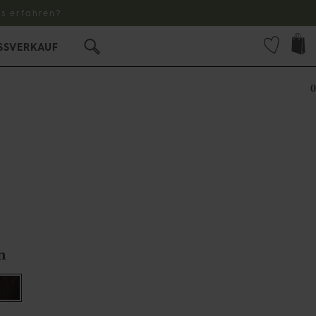
s erfahren?
SSVERKAUF
0
n