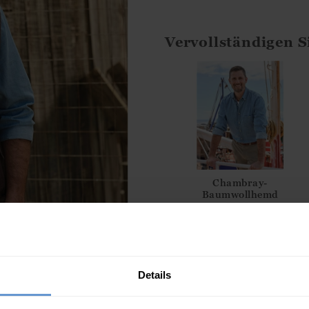
Ismini
Vervollständigen S
Chambray-
Baumwollhemd
59.00
€
Beschreibung
Kleiden Sie sich beeindruck
Details
Druck. Ein dezenter V-Ausschn