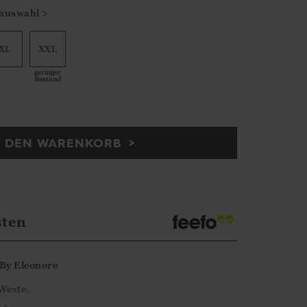
auswahl >
XL
XXL
geringer
Bestand
N DEN WARENKORB
sten
By
Eleonore
Weste.