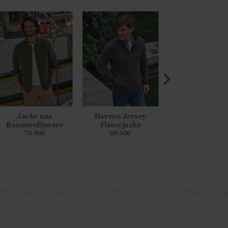
Jacke aus
Herren Jersey
Strukturierte W
Baumwolljersey
Fleecejacke
mit durchgehe
Reißverschlu
79.00
€
69.00
€
65.00
€