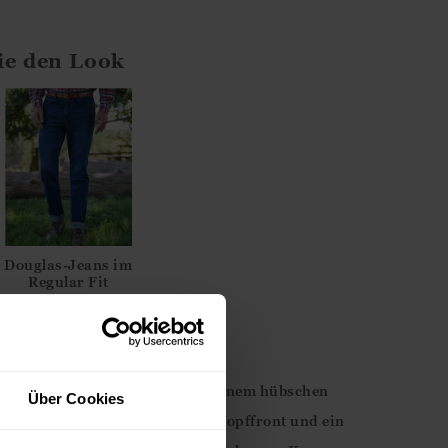
ie den Look
Douglas-Jeans im
Regular Fit
75.00
€
end in einer smarten Form mit einem hübschen
Über Cookies
itt führt zu einer stilvollen Knopffront und ein