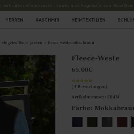
e mehr über die neuesten Looks und Angebote von WoolOver
HERREN
KASCHMIR
HEIMTEXTILIEN
SCHLU
 eingetroffen
jacken
fleece-westemokkabraun
Fleece-Weste
65.00
€
(4 Bewertungen)
Artikelnummer: J84M
Farbe:
Mokkabrau