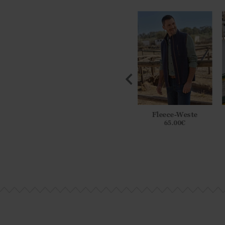
ce-Weste
Jacke aus
Fleece-Weste
Baumwolljersey
5.00
€
65.00
€
79.00
€