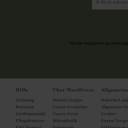
* Mit der Registrierung ermächti
Hilfe
Über WoolOvers
Allgemein
Lieferung
Wourth Gruppe
Sicherheit un
Retouren
Unsere Geschichte
Allgemeine G
Größenauswahl
Unsere Garne
Cookies
Pflegehinweise
Mikroplastik
Unsere Versp
FAQ (Fragen)
Impressum
Erklärung zu 