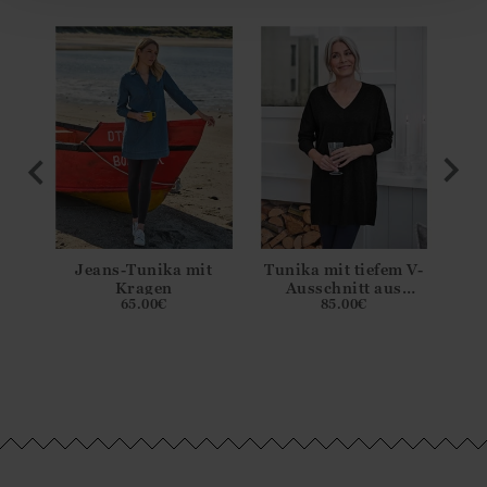
 V-
Jeans-Tunika mit
Tunika mit tiefem V-
Tu
s
Kragen
Ausschnitt aus
65.00
€
85.00
€
nd
Merinowolle und
M
men
Kaschmir für Damen
Ka