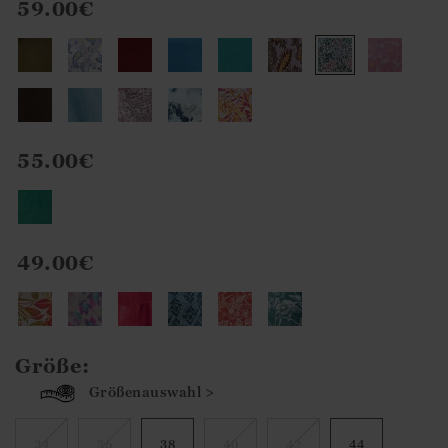
59.00€
55.00€
49.00€
Größe:
Größenauswahl >
34
36
38
40
42
44