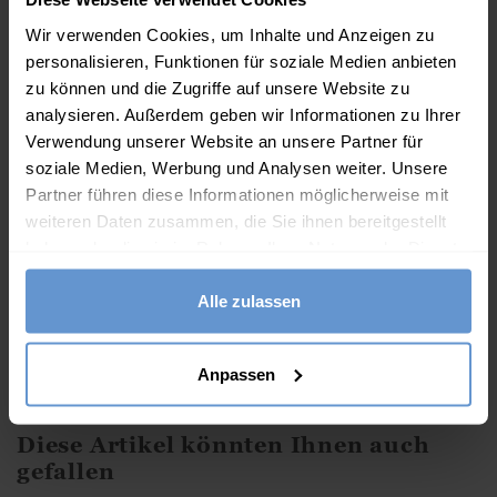
Wir verwenden Cookies, um Inhalte und Anzeigen zu
personalisieren, Funktionen für soziale Medien anbieten
Mehr Bewertungen >
(Ansicht
3
of 95
)
zu können und die Zugriffe auf unsere Website zu
analysieren. Außerdem geben wir Informationen zu Ihrer
Beschreibung
Verwendung unserer Website an unsere Partner für
Unser schmeichelhaftes Tunikakleid ist aus reinem
soziale Medien, Werbung und Analysen weiter. Unsere
Leinen und hat praktische Taschen.
Partner führen diese Informationen möglicherweise mit
weiteren Daten zusammen, die Sie ihnen bereitgestellt
Eigenschaften
haben oder die sie im Rahmen Ihrer Nutzung der Dienste
gesammelt haben.
100% Leinen
Alle zulassen
Lockere Passform
Kurze Ärmel
Anpassen
Maschinenwäsche möglich - bitte Etikett beachten
Diese Artikel könnten Ihnen auch
gefallen