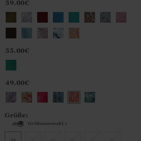
59.00€
55.00€
49.00€
Größe:
Größenauswahl >
34
36
38
40
42
44