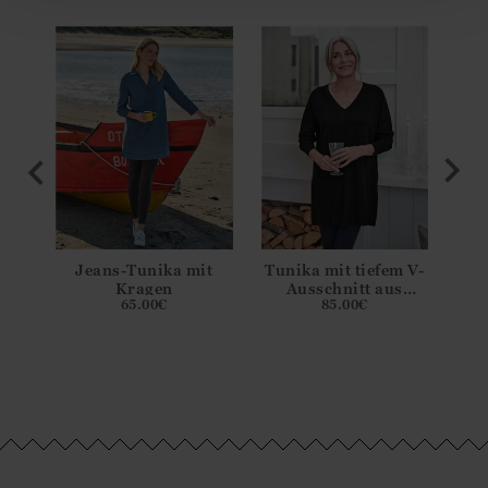
 V-
Jeans-Tunika mit
Tunika mit tiefem V-
Tu
s
Kragen
Ausschnitt aus
65.00
€
85.00
€
nd
Merinowolle und
M
men
Kaschmir für Damen
Ka