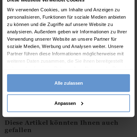
Wir verwenden Cookies, um Inhalte und Anzeigen zu
personalisieren, Funktionen für soziale Medien anbieten
Mehr Bewertungen >
(Ansicht
3
of 95
)
zu können und die Zugriffe auf unsere Website zu
analysieren. Außerdem geben wir Informationen zu Ihrer
Beschreibung
Verwendung unserer Website an unsere Partner für
Unser schmeichelhaftes Tunikakleid ist aus reinem
soziale Medien, Werbung und Analysen weiter. Unsere
Leinen und hat praktische Taschen.
Partner führen diese Informationen möglicherweise mit
weiteren Daten zusammen, die Sie ihnen bereitgestellt
Eigenschaften
haben oder die sie im Rahmen Ihrer Nutzung der Dienste
gesammelt haben.
100% Leinen
Alle zulassen
Lockere Passform
Kurze Ärmel
Anpassen
Maschinenwäsche möglich - bitte Etikett beachten
Diese Artikel könnten Ihnen auch
gefallen