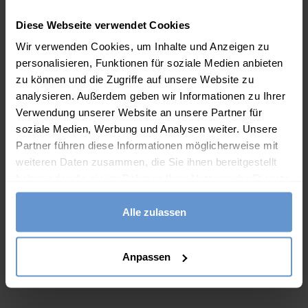
Diese Artikel könnten Ihnen auch
Diese Webseite verwendet Cookies
gefallen
Wir verwenden Cookies, um Inhalte und Anzeigen zu
personalisieren, Funktionen für soziale Medien anbieten
zu können und die Zugriffe auf unsere Website zu
analysieren. Außerdem geben wir Informationen zu Ihrer
Verwendung unserer Website an unsere Partner für
soziale Medien, Werbung und Analysen weiter. Unsere
Partner führen diese Informationen möglicherweise mit
weiteren Daten zusammen, die Sie ihnen bereitgestellt
haben oder die sie im Rahmen Ihrer Nutzung der Dienste
gesammelt haben.
Alle zulassen
 V-
Jeans-Tunika mit
Tunika mit tiefem V-
Tu
s
Kragen
Ausschnitt aus
65.00
€
85.00
€
nd
Merinowolle und
M
men
Kaschmir für Damen
Ka
Anpassen