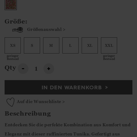
Größe:
Größenauswahl >
XS
S
M
L
XL
XXL
geringer
geringer
Bestand
Bestand
Qty
-
+
IN DEN WARENKORB
Auf die Wunschliste >
Beschreibung
Entdecken Sie die perfekte Kombination aus Komfort und
Eleganz mit dieser raffinierten Tunika. Gefertigt aus