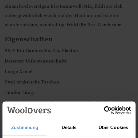
einem hochwertigen Bio-Baumwoll-Mix, fühlt sie sich
außergewöhnlich weich auf der Haut an und ist eine
wunderschöne, nachhaltige Wahl für Ihre Garderobe.
Eigenschaften
95 % Bio-Baumwolle, 5 % Elastan
Dezenter U-Boot-Ausschnitt
Lange Ärmel
Zwei praktische Taschen
Tunika-Länge
Klassische, normale Passform – bestellen Sie Ihre übliche
Größe
Model trägt Größe S
Zustimmung
Details
Über Cookies
Maschinenwaschbar – bitte Pflegehinweise beachten