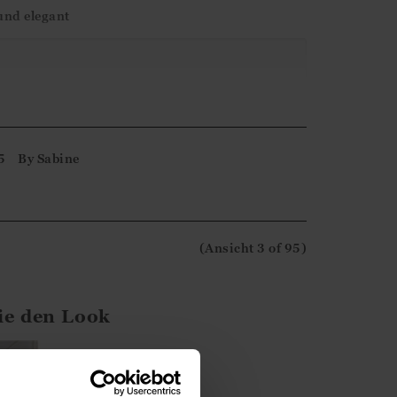
und elegant
ne-Bewertung. Wir freuen uns, dass Sie mit
nd hoffen, dass wir Ihnen bald wieder
5
By
Sabine
(Ansicht
3
of 95
)
ie den Look