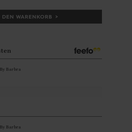
N DEN WARENKORB
sten
By
Barbra
ne-Bewertung. Wir freuen uns, dass Sie mit
nd hoffen, dass wir Ihnen bald wieder
By
Barbra