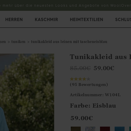
e mehr über die neuesten Looks und Angebote von WoolOver
HERREN
KASCHMIR
HEIMTEXTILIEN
SCHLU
men
tuniken
tunikakleid aus leinen mit tascheneisblau
Tunikakleid aus 
85.00
€
59.00
€
(95 Bewertungen)
Artikelnummer: W104L
Farbe:
Eisblau
59.00€