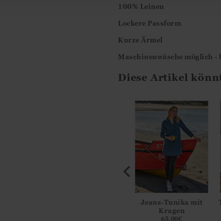
100% Leinen
Lockere Passform
Kurze Ärmel
Maschinenwäsche möglich - bi
Diese Artikel könn
it tiefem V-
Tunika mit tiefem V-
Jeans-Tunika mit
hnitt aus
Ausschnitt aus
Kragen
wolle und
Merinowolle und
65.00
€