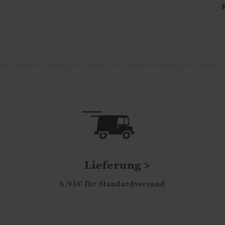
r für Damen
Kaschmir für Damen
5.00
€
85.00
€
Lieferung
6.95€ für Standardversand