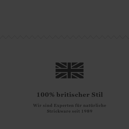
amen
Kaschmir für Damen
Kaschmir für Damen
Kaschmi
85.00
€
85.00
€
8
100% britischer Stil
Wir sind Experten für natürliche
Strickware seit 1989