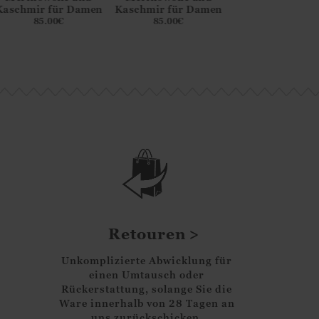
Kaschmir für Damen
Kaschmir für Damen
Kaschmir für D
85.00
€
85.00
€
85.00
€
Retouren
Unkomplizierte Abwicklung für
einen Umtausch oder
Rückerstattung, solange Sie die
Ware innerhalb von 28 Tagen an
uns zurückschicken.