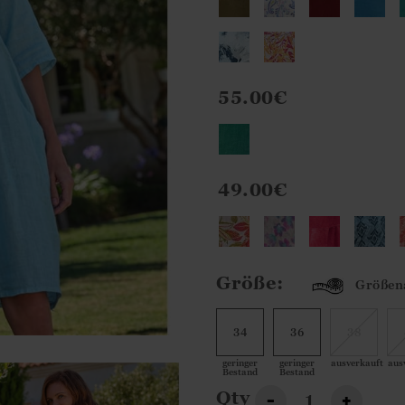
55.00€
49.00€
Größe:
Größen
34
36
38
geringer
geringer
ausverkauft
aus
Bestand
Bestand
Qty
-
+