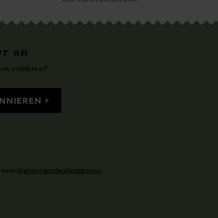
er an
rs erfahren?
NNIEREN
unsere
Datenschutzbestimmungen
.