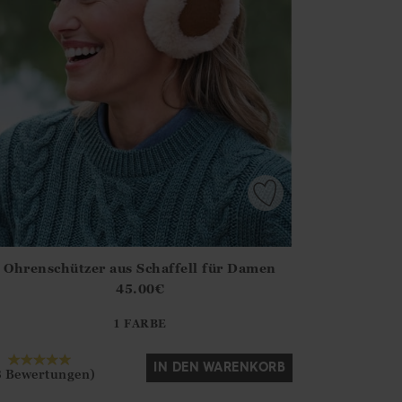
Ohrenschützer aus Schaffell für Damen
irstOrDefault()?.ExpectedDate
ena.Core.Domain.Models.ProductSizeModel?.Sizes?.FirstOrDe
45.00
€
?? ""
1 FARBE
Ja
Nein
IN DEN WARENKORB
8 Bewertungen)