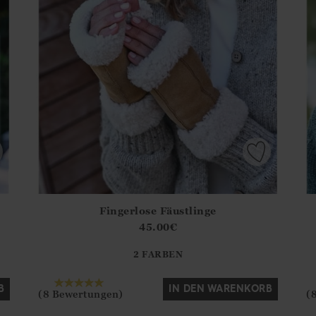
Fingerlose Fäustlinge
.Sizes?.FirstOrDefault()?.ExpectedDate
Athena.Core.Domain.Models.ProductSizeModel?.Sizes?.F
Ath
45.00
€
?? ""
2 FARBEN
Ja
Nein
B
IN DEN WARENKORB
(8 Bewertungen)
(