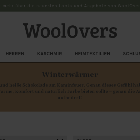
e mehr über die neuesten Looks und Angebote von WoolOver
HERREN
KASCHMIR
HEIMTEXTILIEN
SCHLU
Winterwärmer
 und heiße Schokolade am Kaminfeuer. Genau dieses Gefühl hab
rme, Komfort und natürlich Farbe bieten sollte – genau die Art
aufheitert!