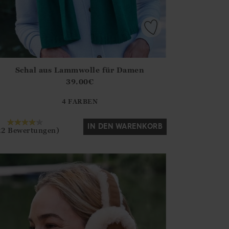
Schal aus Lammwolle für Damen
irstOrDefault()?.ExpectedDate
ena.Core.Domain.Models.ProductSizeModel?.Sizes?.FirstOrDe
39.00
€
?? ""
4 FARBEN
Ja
Nein
IN DEN WARENKORB
22 Bewertungen)