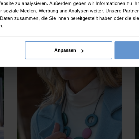
?? ""
Website zu analysieren. Außerdem geben wir Informationen zu I
159.00
€
r soziale Medien, Werbung und Analysen weiter. Unsere Partner
6 FARBEN
 Daten zusammen, die Sie ihnen bereitgestellt haben oder die s
Ja
Nein
n.
(
B
IN DEN WARENKORB
(18 Bewertungen)
Anpassen