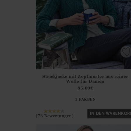
Strickjacke mit Zopfmuster aus reiner
Athena.Core.Domain.Models.ProductSizeModel?
Wolle für Damen
?? ""
85.00
€
5 FARBEN
Ja
Nein
IN DEN WARENKOR
(76 Bewertungen)