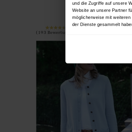
?? ""
und die Zugriffe auf unsere 
69.00
€
Website an unsere Partner fü
19 FARBEN
möglicherweise mit weiteren
Ja
Nein
der Dienste gesammelt habe
IN DEN WARENKOR
(193 Bewertungen)