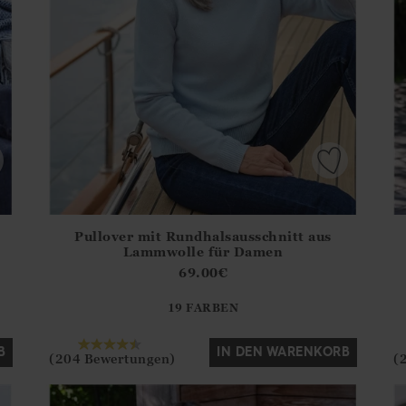
Pullover mit Rundhalsausschnitt aus
.Sizes?.FirstOrDefault()?.ExpectedDate
Athena.Core.Domain.Models.ProductSizeModel?.Sizes?.F
Ath
Lammwolle für Damen
?? ""
69.00
€
19 FARBEN
Ja
Nein
B
IN DEN WARENKORB
(204 Bewertungen)
(