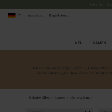
Möchten Si
Anmelden |
Registrieren
NEU
DAMEN
Denken Sie an frostige Kiefern, Husky-Pfade
bei WoolOvers glauben, dass der Winter Wä
heimtextilien
damen
winterwärmer