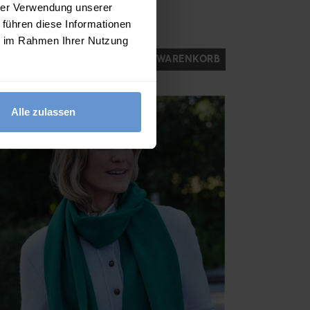
?? ""
hrer Verwendung unserer
 führen diese Informationen
14 FARBEN
ie im Rahmen Ihrer Nutzung
Ja
Nein
IN DEN WARENKORB
83 Bewertungen)
Alle zulassen