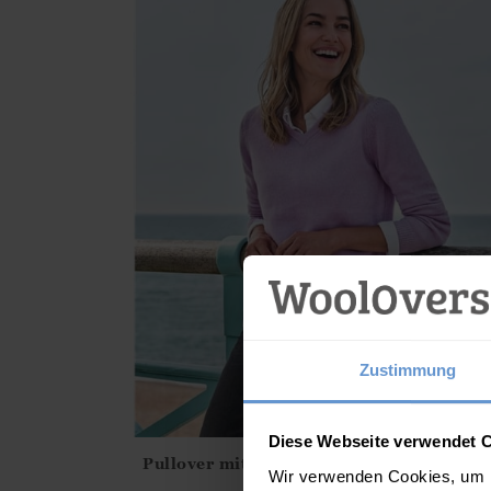
Zustimmung
Diese Webseite verwendet 
Pullover mit V-Ausschnitt aus Lammwoll
Wir verwenden Cookies, um I
Athena.Core.Domain.Models.ProductSizeModel?
für Damen