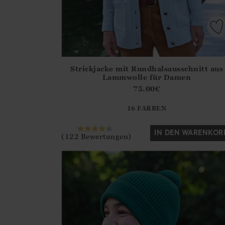
Strickjacke mit Rundhalsausschnitt aus
Athena.Core.Domain.Models.ProductSizeModel?
Lammwolle für Damen
?? ""
75.00
€
16 FARBEN
Ja
Nein
IN DEN WARENKOR
(122 Bewertungen)