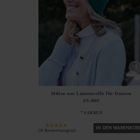
Mütze aus Lammwolle für Damen
Athena.Core.Domain.Models.ProductSizeModel?
29.00
€
?? ""
7 FARBEN
Ja
Nein
IN DEN WARENKOR
(8 Bewertungen)