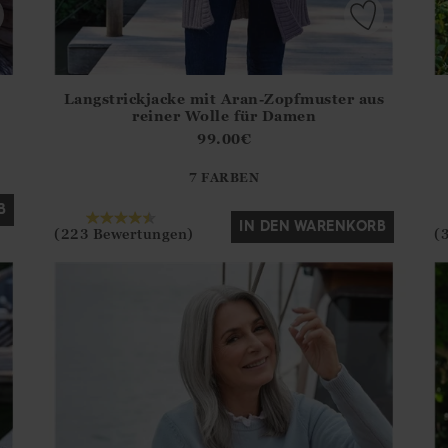
Langstrickjacke mit Aran-Zopfmuster aus
.Sizes?.FirstOrDefault()?.ExpectedDate
Athena.Core.Domain.Models.ProductSizeModel?.Sizes?.F
Ath
reiner Wolle für Damen
?? ""
99.00
€
7 FARBEN
Ja
Nein
B
IN DEN WARENKORB
(223 Bewertungen)
(