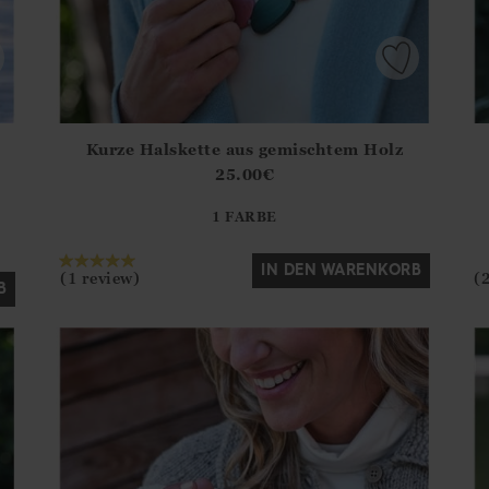
Kurze Halskette aus gemischtem Holz
.Sizes?.FirstOrDefault()?.ExpectedDate
Athena.Core.Domain.Models.ProductSizeModel?.Sizes?.F
Ath
25.00
€
?? ""
1 FARBE
Ja
Nein
IN DEN WARENKORB
(1 review)
(
B