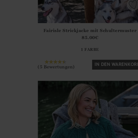
Fairisle Strickjacke mit Schultermuster
Athena.Core.Domain.Models.ProductSizeModel?
85.00
€
?? ""
1 FARBE
Ja
Nein
IN DEN WARENKOR
(5 Bewertungen)