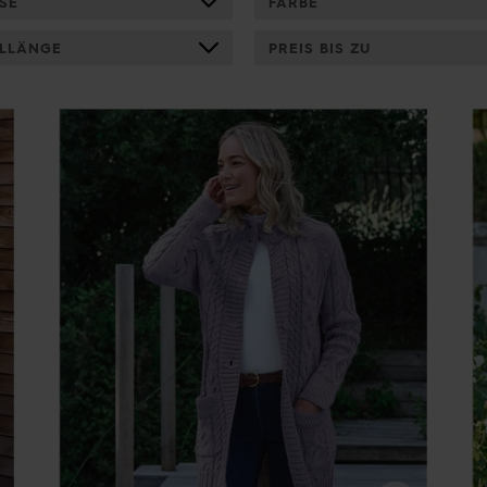
SE
FARBE
LLÄNGE
PREIS BIS ZU