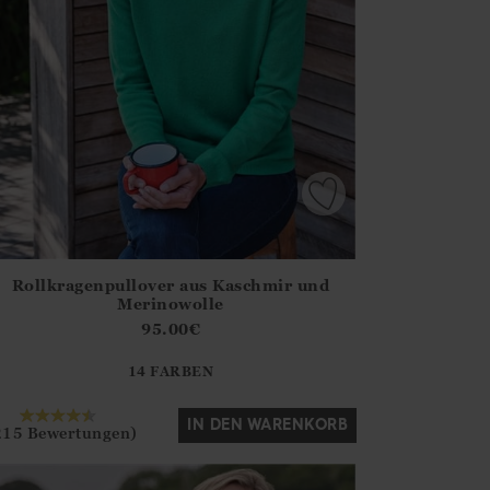
Rollkragenpullover aus Kaschmir und
irstOrDefault()?.ExpectedDate
ena.Core.Domain.Models.ProductSizeModel?.Sizes?.FirstOrDe
Merinowolle
?? ""
95.00
€
14 FARBEN
Ja
Nein
IN DEN WARENKORB
215 Bewertungen)