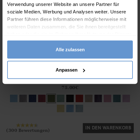
Verwendung unserer Website an unsere Partner für
soziale Medien, Werbung und Analysen weiter. Unsere
Partner führen diese Informationen möglicherweise mit
weiteren Daten zusammen, die Sie ihnen bereitgestellt
haben oder die sie im Rahmen Ihrer Nutzung der Dienste
gesammelt haben.
Alle zulassen
Anpassen
Strickjacke mit Reißverschluss aus Lammwolle für
Athena.Core.Domain.Models.ProductSizeModel?.Sizes?.Fir
Damen
?? ""
75.00
€
Ja
Nein
IN DEN WARENKORB
(300 Bewertungen)