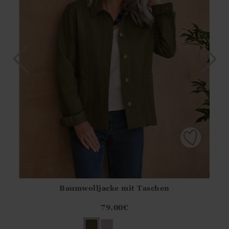
Baumwolljacke mit Taschen
Athena.Core.Domain.Models.ProductSizeModel?.Sizes?.Fir
?? ""
79.00
€