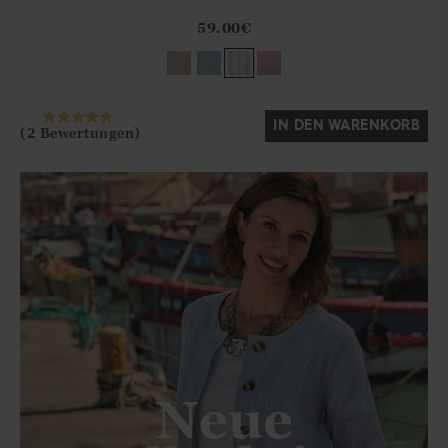
Athena.Core.Domain.Models.ProductSizeModel?.Sizes?.Fir
?? ""
59.00
€
Ja
Nein
IN DEN WARENKORB
(2 Bewertungen)