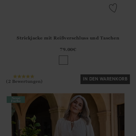
Strickjacke mit Reißverschluss und Taschen
Athena.Core.Domain.Models.ProductSizeModel?.Sizes?.Fir
?? ""
79.00
€
Ja
Nein
IN DEN WARENKORB
(2 Bewertungen)