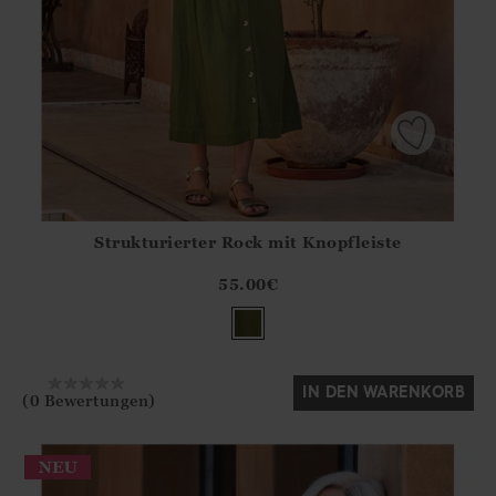
Strukturierter Rock mit Knopfleiste
Athena.Core.Domain.Models.ProductSizeModel?.Sizes?.Fir
?? ""
55.00
€
Ja
Nein
IN DEN WARENKORB
(0 Bewertungen)