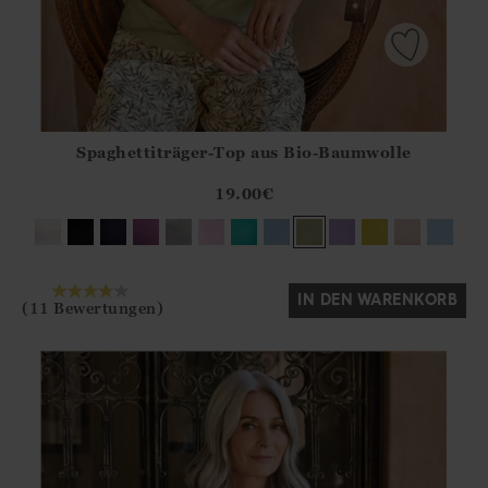
Spaghettiträger-Top aus Bio-Baumwolle
Athena.Core.Domain.Models.ProductSizeModel?.Sizes?.Fir
?? ""
19.00
€
Ja
Nein
IN DEN WARENKORB
(11 Bewertungen)