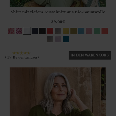
Shirt mit tiefem Ausschnitt aus Bio-Baumwolle
Athena.Core.Domain.Models.ProductSizeModel?.Sizes?.Fir
?? ""
29.00
€
Ja
Nein
IN DEN WARENKORB
(19 Bewertungen)