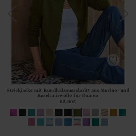
Strickjacke mit Rundhalsausschnitt aus Merino- und
Athena.Core.Domain.Models.ProductSizeModel?.Sizes?.Fir
Kaschmirwolle für Damen
?? ""
85.00
€
Ja
Nein