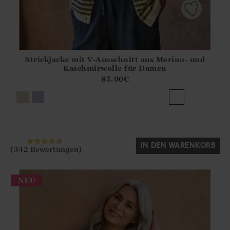
Strickjacke mit V-Ausschnitt aus Merino- und
Athena.Core.Domain.Models.ProductSizeModel?.Sizes?.Fir
Kaschmirwolle für Damen
?? ""
85.00
€
Ja
Nein
IN DEN WARENKORB
(342 Bewertungen)