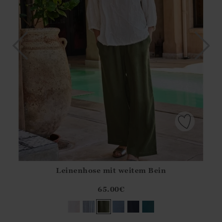
Leinenhose mit weitem Bein
Athena.Core.Domain.Models.ProductSizeModel?.Sizes?.Fir
?? ""
65.00
€
Ja
Nein