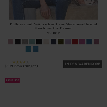
Pullover mit V-Ausschnitt aus Merinowolle und
Athena.Core.Domain.Models.ProductSizeModel?.Sizes?.Fir
Kaschmir für Damen
?? ""
79.00
€
Ja
Nein
IN DEN WARENKORB
(309 Bewertungen)