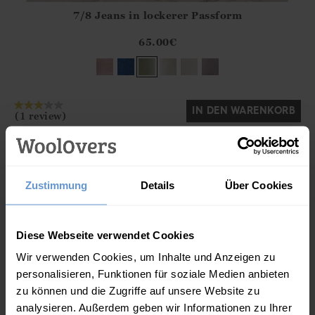
7/8 Jeans in lockerer Passform
Athena.Core.Domain.Models.ProductSizeModel?.Sizes?.Fir
?? ""
65.00
€
Ja
Nein
IN DEN WARENKORB
(1 review)
Zustimmung
Details
Über Cookies
Diese Webseite verwendet Cookies
Wir verwenden Cookies, um Inhalte und Anzeigen zu
personalisieren, Funktionen für soziale Medien anbieten
zu können und die Zugriffe auf unsere Website zu
analysieren. Außerdem geben wir Informationen zu Ihrer