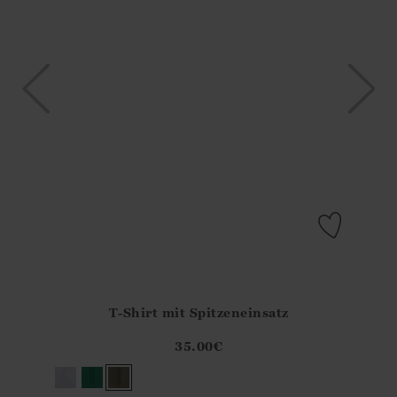
T-Shirt mit Spitzeneinsatz
Athena.Core.Domain.Models.ProductSizeModel?.Sizes?.Fir
?? ""
35.00
€
Ja
Nein