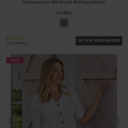
Gemustertes Kleid mit Keilausschnitt
Athena.Core.Domain.Models.ProductSizeModel?.Sizes?.Fir
?? ""
59.00
€
Ja
Nein
IN DEN WARENKORB
(1 review)