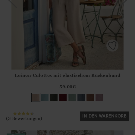
Leinen-Culottes mit elastischem Rückenbund
Athena.Core.Domain.Models.ProductSizeModel?.Sizes?.Fir
?? ""
59.00
€
Ja
Nein
IN DEN WARENKORB
(3 Bewertungen)