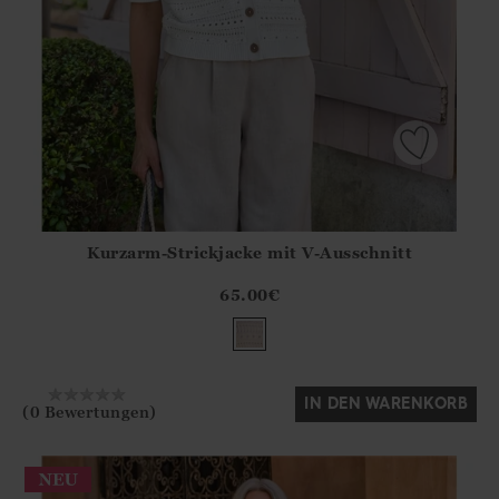
Kurzarm-Strickjacke mit V-Ausschnitt
Athena.Core.Domain.Models.ProductSizeModel?.Sizes?.Fir
?? ""
65.00
€
Ja
Nein
IN DEN WARENKORB
(0 Bewertungen)