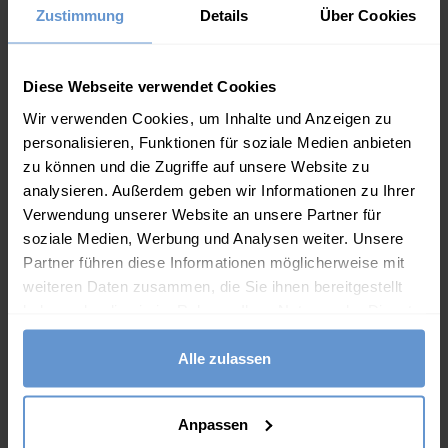
Beschreibung
Zustimmung
Details
Über Cookies
Mit freundlichen Grüßen,
Eine der beliebtesten Strickjacken bei WoolOvers:
Ismini
hergestellt aus feinster Merinowolle mit einem 20%igen
Diese Webseite verwendet Cookies
Kaschmiranteil für das Luxusgefühl im Alltag.
Wir verwenden Cookies, um Inhalte und Anzeigen zu
Die Knöpfe passen zu den modernen Farben. Einfach zum
personalisieren, Funktionen für soziale Medien anbieten
Drüberziehen und an kühleren Tagen leicht mit anderen
zu können und die Zugriffe auf unsere Website zu
Stücken kombinierbar.
analysieren. Außerdem geben wir Informationen zu Ihrer
Verwendung unserer Website an unsere Partner für
Ein WoolOvers-Klassiker, der niemals aus der Mode
soziale Medien, Werbung und Analysen weiter. Unsere
kommt.
Partner führen diese Informationen möglicherweise mit
weiteren Daten zusammen, die Sie ihnen bereitgestellt
Eigenschaften
haben oder die sie im Rahmen Ihrer Nutzung der Dienste
20% Kaschmir, 80% Merinowolle
gesammelt haben.
Alle zulassen
V-Ausschnitt
Farblich abgestimmte Knöpfe
Anpassen
Langärmelig