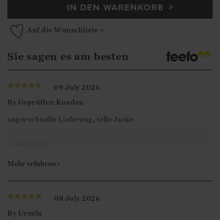
IN DEN WARENKORB
Auf die Wunschliste >
Sie sagen es am besten
09 July 2026
By
Geprüften Kunden
superschnelle Lieferung, tolle Jacke
Guten Tag,
Vielen Dank für Ihre 5-Sterne-Bewertung. Wir freuen
Mehr erfahren>
uns, dass Sie mit der Strickjacke zufrieden sind und
hoffen, dass wir Ihnen bald wieder weiterhelfen
08 July 2026
können.
By
Ursula