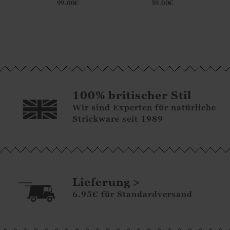
99.00
€
59.00
€
d
Merinowolle für Damen
langen Ärmeln aus Seide
und Baumwolle für
Damen
100% britischer Stil
Wir sind Experten für natürliche
Strickware seit 1989
Lieferung
6.95€ für Standardversand