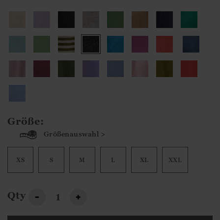
Größe:
Größenauswahl >
XS
S
M
L
XL
XXL
Qty
-
+