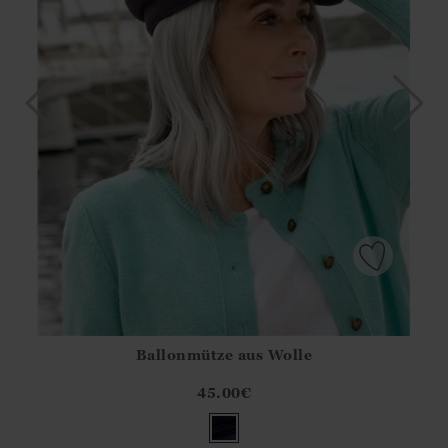
Ballonmütze aus Wolle
Athena.Core.Domain.Models.ProductSizeModel?.Sizes?.Fir
?? ""
45.00
€
Ja
Nein