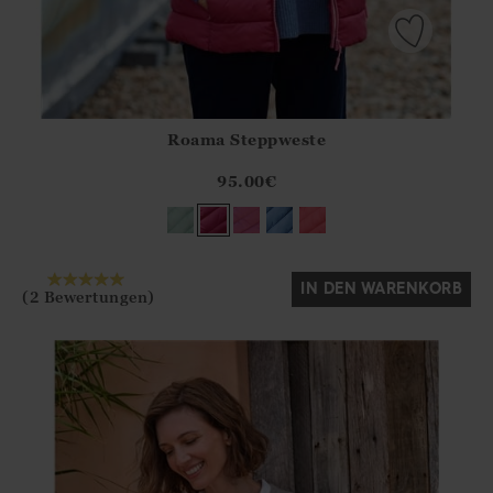
Roama Steppweste
Athena.Core.Domain.Models.ProductSizeModel?.Sizes?.Fir
?? ""
95.00
€
Ja
Nein
IN DEN WARENKORB
(2 Bewertungen)