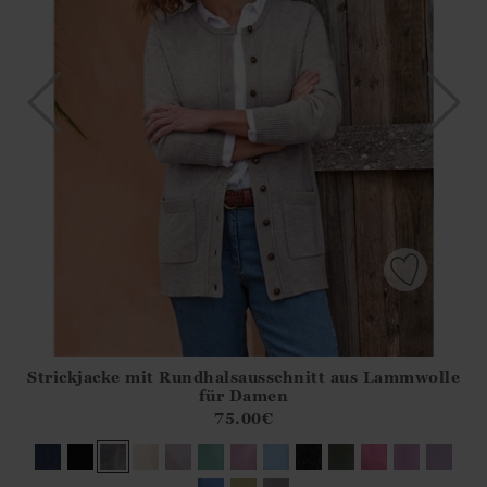
Strickjacke mit Rundhalsausschnitt aus Lammwolle
Athena.Core.Domain.Models.ProductSizeModel?.Sizes?.Fir
für Damen
?? ""
75.00
€
Ja
Nein