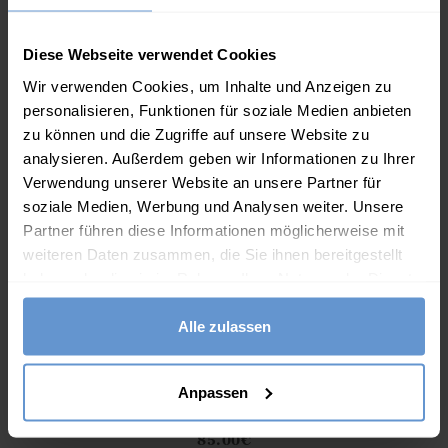
Diese Webseite verwendet Cookies
Wir verwenden Cookies, um Inhalte und Anzeigen zu
personalisieren, Funktionen für soziale Medien anbieten
zu können und die Zugriffe auf unsere Website zu
analysieren. Außerdem geben wir Informationen zu Ihrer
Verwendung unserer Website an unsere Partner für
soziale Medien, Werbung und Analysen weiter. Unsere
Partner führen diese Informationen möglicherweise mit
weiteren Daten zusammen, die Sie ihnen bereitgestellt
haben oder die sie im Rahmen Ihrer Nutzung der Dienste
gesammelt haben.
Alle zulassen
Anpassen
Pullover mit Rundhalsausschnitt aus Merinowolle
Athena.Core.Domain.Models.ProductSizeModel?.Sizes?.Fir
und Kaschmir für Damen
?? ""
85.00
€