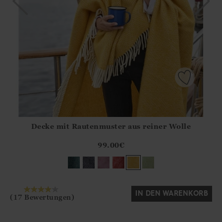
Decke mit Rautenmuster aus reiner Wolle
Athena.Core.Domain.Models.ProductSizeModel?.Sizes?.Fir
?? ""
99.00
€
Ja
Nein
IN DEN WARENKORB
(17 Bewertungen)