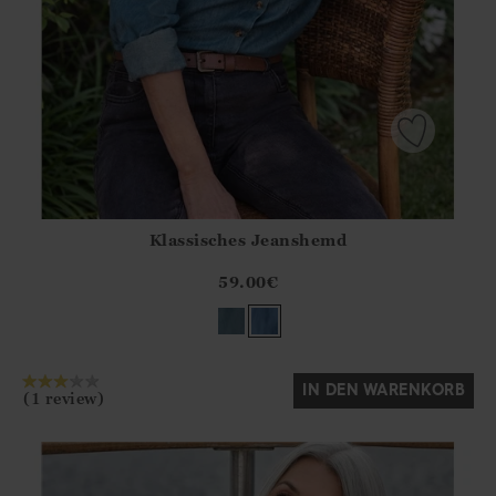
Klassisches Jeanshemd
Athena.Core.Domain.Models.ProductSizeModel?.Sizes?.Fir
?? ""
59.00
€
Ja
Nein
IN DEN WARENKORB
(1 review)