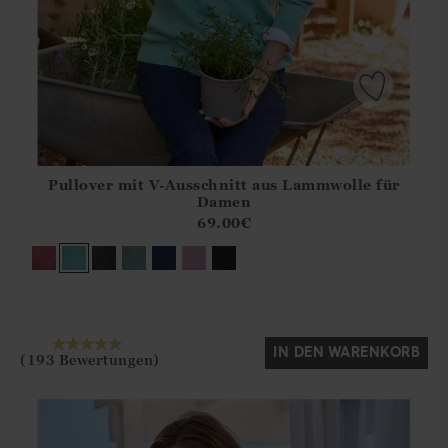
Pullover mit V-Ausschnitt aus Lammwolle für
Athena.Core.Domain.Models.ProductSizeModel?.Sizes?.Fir
Damen
?? ""
69.00
€
Ja
Nein
IN DEN WARENKORB
(193 Bewertungen)