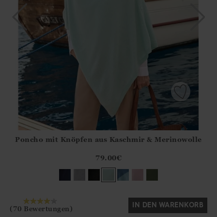
Poncho mit Knöpfen aus Kaschmir & Merinowolle
Athena.Core.Domain.Models.ProductSizeModel?.Sizes?.Fir
?? ""
79.00
€
Ja
Nein
IN DEN WARENKORB
(70 Bewertungen)