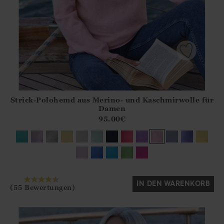
Strick-Polohemd aus Merino- und Kaschmirwolle für
Athena.Core.Domain.Models.ProductSizeModel?.Sizes?.Fir
Damen
?? ""
95.00
€
Ja
Nein
IN DEN WARENKORB
(55 Bewertungen)