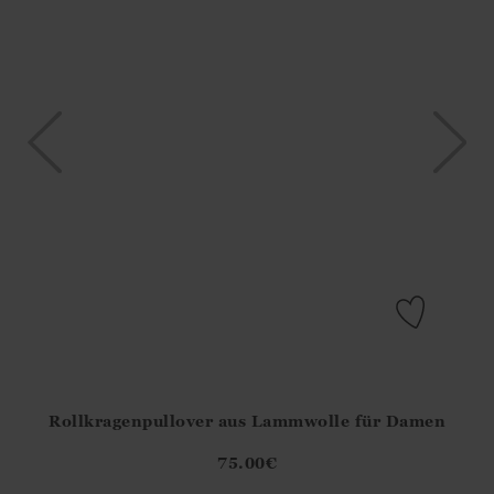
Rollkragenpullover aus Lammwolle für Damen
Athena.Core.Domain.Models.ProductSizeModel?.Sizes?.Fir
?? ""
75.00
€