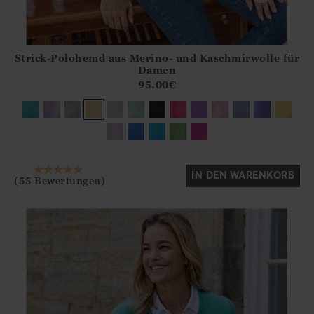
Strick-Polohemd aus Merino- und Kaschmirwolle für
Athena.Core.Domain.Models.ProductSizeModel?.Sizes?.Fir
Damen
?? ""
95.00
€
Ja
Nein
IN DEN WARENKORB
(55 Bewertungen)