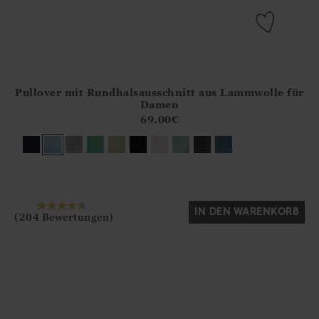
Pullover mit Rundhalsausschnitt aus Lammwolle für
Athena.Core.Domain.Models.ProductSizeModel?.Sizes?.Fir
Damen
?? ""
69.00
€
Ja
Nein
IN DEN WARENKORB
(204 Bewertungen)