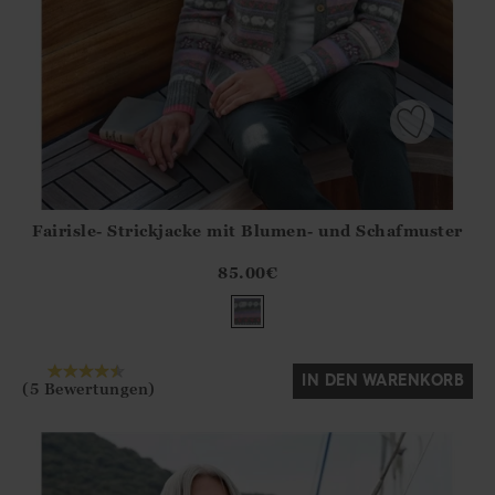
Fairisle- Strickjacke mit Blumen- und Schafmuster
Athena.Core.Domain.Models.ProductSizeModel?.Sizes?.Fir
?? ""
85.00
€
Ja
Nein
IN DEN WARENKORB
(5 Bewertungen)