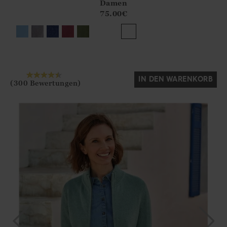
Athena.Core.Domain.Models.ProductSizeModel?.Sizes?.Fir
Damen
?? ""
75.00
€
Ja
Nein
IN DEN WARENKORB
(300 Bewertungen)