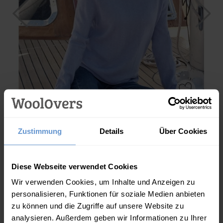
Zustimmung
Details
Über Cookies
Rollkragenpullover aus Kaschmir und Merinowolle
Athena.Core.Domain.Models.ProductSizeModel?.Sizes?.Fir
?? ""
95.00
€
Diese Webseite verwendet Cookies
Wir verwenden Cookies, um Inhalte und Anzeigen zu
Ja
Nein
personalisieren, Funktionen für soziale Medien anbieten
zu können und die Zugriffe auf unsere Website zu
analysieren. Außerdem geben wir Informationen zu Ihrer
IN DEN WARENKORB