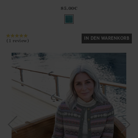
Athena.Core.Domain.Models.ProductSizeModel?.Sizes?.Fir
?? ""
85.00
€
Ja
Nein
IN DEN WARENKORB
(1 review)