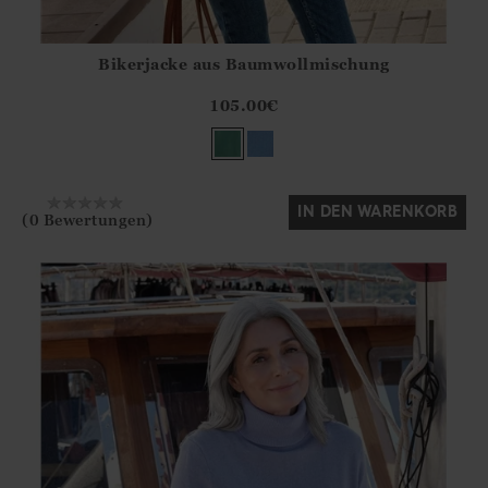
Bikerjacke aus Baumwollmischung
Athena.Core.Domain.Models.ProductSizeModel?.Sizes?.Fir
?? ""
105.00
€
Ja
Nein
IN DEN WARENKORB
(0 Bewertungen)