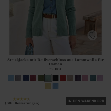
Strickjacke mit Reißverschluss aus Lammwolle für
Athena.Core.Domain.Models.ProductSizeModel?.Sizes?.Fir
Damen
?? ""
75.00
€
Ja
Nein
IN DEN WARENKORB
(300 Bewertungen)