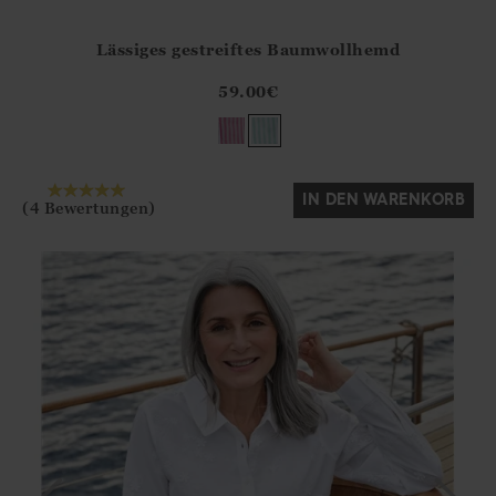
Lässiges gestreiftes Baumwollhemd
Athena.Core.Domain.Models.ProductSizeModel?.Sizes?.Fir
?? ""
59.00
€
Ja
Nein
IN DEN WARENKORB
(4 Bewertungen)
>
TO