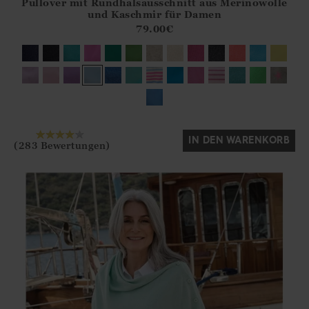
Pullover mit Rundhalsausschnitt aus Merinowolle
Athena.Core.Domain.Models.ProductSizeModel?.Sizes?.Fir
und Kaschmir für Damen
?? ""
79.00
€
Ja
Nein
IN DEN WARENKORB
(283 Bewertungen)