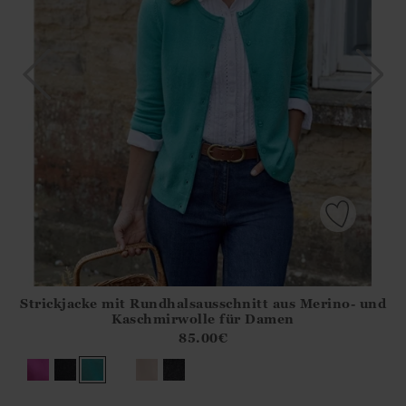
Strickjacke mit Rundhalsausschnitt aus Merino- und
Athena.Core.Domain.Models.ProductSizeModel?.Sizes?.Fir
Kaschmirwolle für Damen
?? ""
85.00
€
Ja
Nein