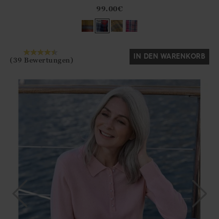
?? ""
99.00
€
Ja
Nein
IN DEN WARENKORB
(39 Bewertungen)