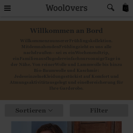
0
Toggle
Willkommen an Bord
navigation
Willkommen
zu
unserer
Frühlingskollektion
.
Mit
dem
nahenden
Frühling
zieht
es
uns
alle
nach
draußen
– sei es
ein
Wochenendtrip
,
ein
Familienausflug
oder
einfach
nur
sonnige
Tage
in
der
N
ähe
. Von
reiner
Wolle
und
Lammwolle
bis
hin
zu
Bio-
Baumwolle
und
Kaschmir
:
Jedes
einzelne
Kleidungsstück
ist
auf
Komfort
und
Atmungsaktivität
ausgelegt
und
eine
Bereicherung
für
Ihre
Garderobe.
Sortieren
Filter