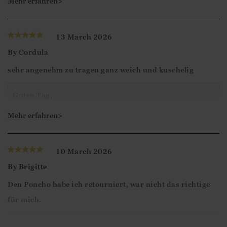
Mehr erfahren>
Vielen Dank für Ihre 5-Sterne-Bewertung.
13 March 2026
Mit freundlichen Grüßen,
By
Cordula
Ismini
sehr angenehm zu tragen ganz weich und kuschelig
Guten Tag,
Vielen Dank für Ihr Feedback. Wir freuen uns, dass Sie
Mehr erfahren>
sich die Zeit genommen haben, Ihre Bewertung
abzugeben.
10 March 2026
By
Brigitte
Mit freundlichen Grüßen
Den Poncho habe ich retourniert, war nicht das richtige
Ismini
für mich.
Liebe Kundin,