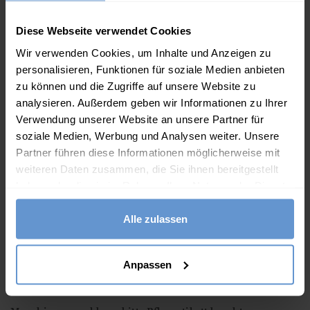
Beschreibung
Diese Webseite verwendet Cookies
Weich und vielseitig - unser beliebter Knopfponcho kann
Wir verwenden Cookies, um Inhalte und Anzeigen zu
personalisieren, Funktionen für soziale Medien anbieten
auf verschiedene Weise getragen werden. Ideal, um es sich
zu können und die Zugriffe auf unsere Website zu
an einem kühlen Tag gemütlich zu machen.
analysieren. Außerdem geben wir Informationen zu Ihrer
Verwendung unserer Website an unsere Partner für
Eigenschaften
soziale Medien, Werbung und Analysen weiter. Unsere
80% Merinowolle und 20% Kaschmir
Partner führen diese Informationen möglicherweise mit
weiteren Daten zusammen, die Sie ihnen bereitgestellt
Einheitsgröße
haben oder die sie im Rahmen Ihrer Nutzung der Dienste
Vielseitig zu stylen - kann zugeknöpft wie auf dem Bild
gesammelt haben.
Alle zulassen
oder offen als Schal getragen werden
Maße 59cm x 147cm (ungeknöpft)
Anpassen
Übergroße Passform - für ein lockeres, leichtes
Tragegefühl konzipiert