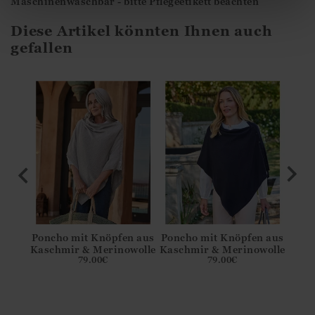
Maschinenwaschbar - bitte Pflegeetikett beachten
Diese Artikel könnten Ihnen auch
gefallen
n aus
Poncho mit Knöpfen aus
Poncho mit Knöpfen aus
Ponc
wolle
Kaschmir & Merinowolle
Kaschmir & Merinowolle
Kasc
79.00
€
79.00
€