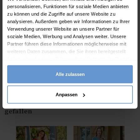
Unser Leinenkleid mit Knopfleiste und praktischen
personalisieren, Funktionen für soziale Medien anbieten
Taschen ist perfekt für die Freizeit geeignet.
zu können und die Zugriffe auf unsere Website zu
analysieren. Außerdem geben wir Informationen zu Ihrer
Eigenschaften
Verwendung unserer Website an unsere Partner für
soziale Medien, Werbung und Analysen weiter. Unsere
100% Leinen
Partner führen diese Informationen möglicherweise mit
V-Ausschnitt
weiteren Daten zusammen, die Sie ihnen bereitgestellt
haben oder die sie im Rahmen Ihrer Nutzung der Dienste
Knopfleiste
gesammelt haben.
kurzärmelig
Alle zulassen
Maschinenwäsche möglich - bitte beachten Sie das
Pflegeetikett
Anpassen
Diese Artikel könnten Ihnen auch
gefallen