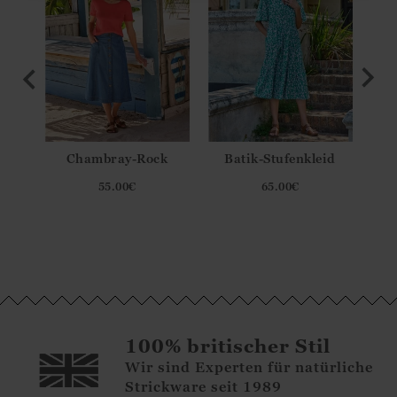
 aus
Chambray-Rock
Batik-Stufenkleid
ela
55.00
€
65.00
€
100% britischer Stil
Wir sind Experten für natürliche
Strickware seit 1989