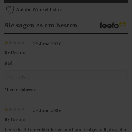
Auf die Wunschliste >
Sie sagen es am besten
29 June 2026
By
Ursula
Bad
Guten Tag,
Vielen Dank für Ihr Feedback. Wir freuen uns, dass Sie
Mehr erfahren>
sich die Zeit genommen haben, Ihre Bewertung
abzugeben.
29 June 2026
By
Ursula
Mit freundlichen Grüßen
Ich habe 3 Leinenkleider gekauft und festgestellt, dass der
Ismini