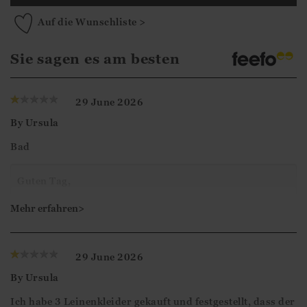
Auf die Wunschliste >
Sie sagen es am besten
29 June 2026
By
Ursula
Bad
Guten Tag,
Vielen Dank für Ihr Feedback. Wir freuen uns, dass Sie
Mehr erfahren>
sich die Zeit genommen haben, Ihre Bewertung
abzugeben.
29 June 2026
By
Ursula
Mit freundlichen Grüßen
Ich habe 3 Leinenkleider gekauft und festgestellt, dass der
Ismini