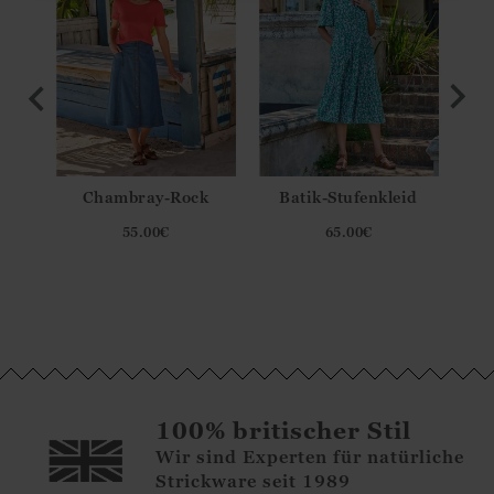
ndes
Chambray-Rock
Batik-Stufenkleid
ela
55.00
€
65.00
€
100% britischer Stil
Wir sind Experten für natürliche
Strickware seit 1989