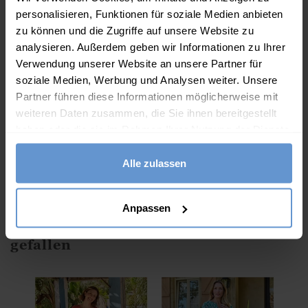
Unser Leinenkleid mit Knopfleiste und praktischen
personalisieren, Funktionen für soziale Medien anbieten
Taschen ist perfekt für die Freizeit geeignet.
zu können und die Zugriffe auf unsere Website zu
analysieren. Außerdem geben wir Informationen zu Ihrer
Eigenschaften
Verwendung unserer Website an unsere Partner für
soziale Medien, Werbung und Analysen weiter. Unsere
100% Leinen
Partner führen diese Informationen möglicherweise mit
V-Ausschnitt
weiteren Daten zusammen, die Sie ihnen bereitgestellt
haben oder die sie im Rahmen Ihrer Nutzung der Dienste
Knopfleiste
gesammelt haben.
kurzärmelig
Alle zulassen
Maschinenwäsche möglich - bitte beachten Sie das
Pflegeetikett
Anpassen
Diese Artikel könnten Ihnen auch
gefallen