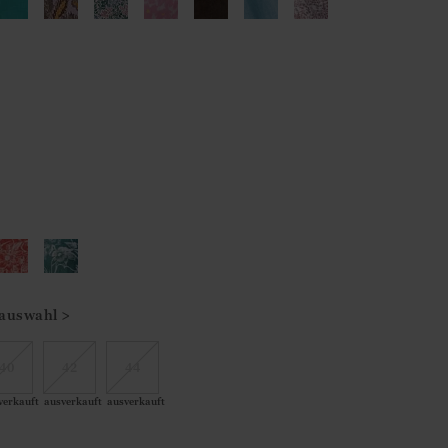
auswahl >
40
42
44
verkauft
ausverkauft
ausverkauft