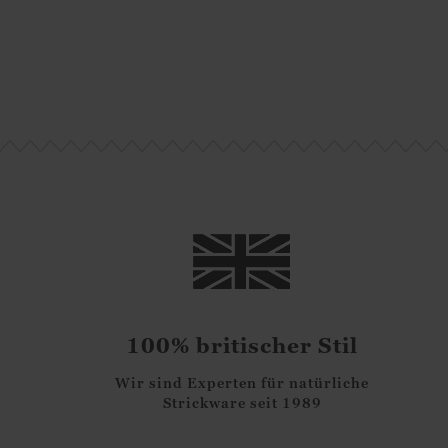
nd
Merinowolle und
Merinowolle und
Merino
amen
Kaschmir für Damen
Kaschmir für Damen
Kaschmi
85.00
€
85.00
€
8
100% britischer Stil
Wir sind Experten für natürliche
Strickware seit 1989