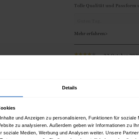
Tolle Qualität und Passform 
Mit freundlichen Grüßen,
Ismini
Guten Tag,
Vielen Dank für Ihre 5-Ster
Mehr erfahren>
dem Kleid zufrieden sind u
weiterhelfen können.
22 October 202
Good
Mit freundlichen Grüßen,
Ismini
Mehr Bewertungen >
Details
Beschreibung
Cookies
Unser schmeichelhaftes Tuni
nhalte und Anzeigen zu personalisieren, Funktionen für soziale
praktische Taschen.
Website zu analysieren. Außerdem geben wir Informationen zu I
r soziale Medien, Werbung und Analysen weiter. Unsere Partner
Eigenschaften