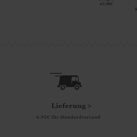
wolle und
Merinowolle und
65.00
€
r für Damen
Kaschmir für Damen
5.00
€
85.00
€
Lieferung
6.95€ für Standardversand