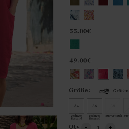
55.00€
49.00€
Größe:
Größen
34
36
38
geringer
geringer
ausverkauft
aus
Bestand
Bestand
Qty
-
+