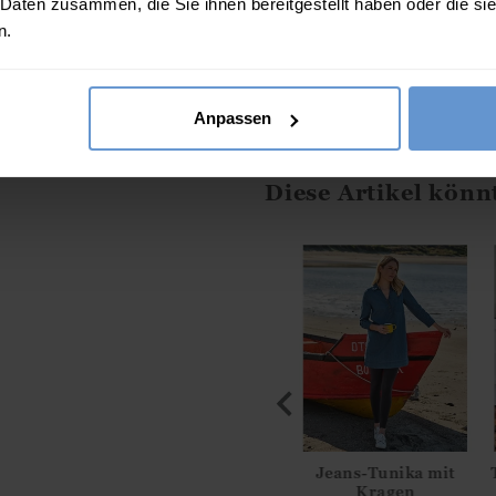
 Daten zusammen, die Sie ihnen bereitgestellt haben oder die s
n.
100% Leinen
Lockere Passform
Kurze Ärmel
Anpassen
Maschinenwäsche möglich - bi
Diese Artikel könn
it tiefem V-
Tunika mit tiefem V-
Jeans-Tunika mit
hnitt aus
Ausschnitt aus
Kragen