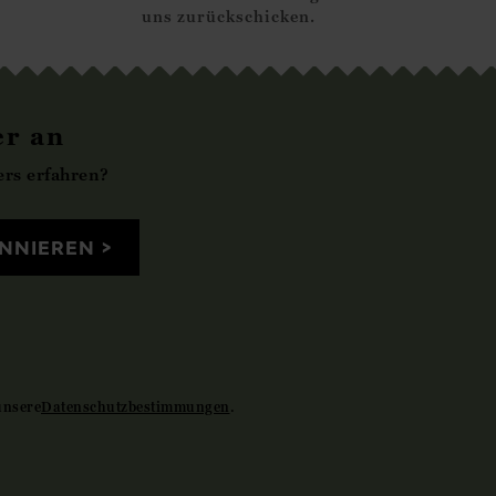
uns zurückschicken.
er an
rs erfahren?
NNIEREN
unsere
Datenschutzbestimmungen
.