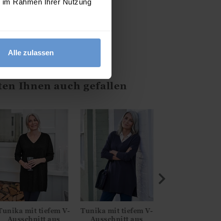
ie im Rahmen Ihrer Nutzung
Alle zulassen
tte Etikett beachten
ten Ihnen auch gefallen
Tunika mit tiefem V-
Tunika mit tiefem V-
Tunika mit tief
Ausschnitt aus
Ausschnitt aus
Ausschnitt a