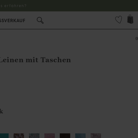
s erfahren?
SSVERKAUF
0
Leinen mit Taschen
k