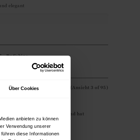
und elegant
ne-Bewertung. Wir freuen uns, dass Sie mit
nd hoffen, dass wir Ihnen bald wieder
5
By
Sabine
(Ansicht
3
of 95
)
Über Cookies
kakleid ist aus reinem Leinen und hat
 Medien anbieten zu können
hrer Verwendung unserer
 führen diese Informationen