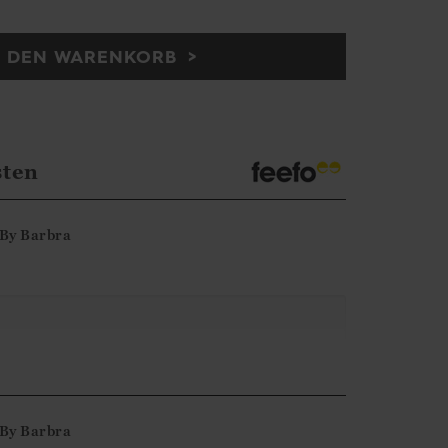
N DEN WARENKORB
sten
By
Barbra
ne-Bewertung. Wir freuen uns, dass Sie mit
nd hoffen, dass wir Ihnen bald wieder
By
Barbra