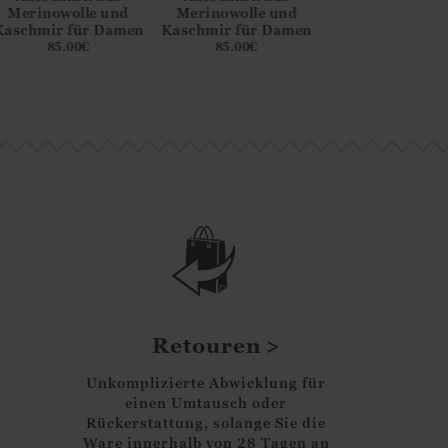
Merinowolle und
Merinowolle und
Merinowolle 
Kaschmir für Damen
Kaschmir für Damen
Kaschmir für D
85.00
€
85.00
€
85.00
€
Retouren
Unkomplizierte Abwicklung für
einen Umtausch oder
Rückerstattung, solange Sie die
Ware innerhalb von 28 Tagen an