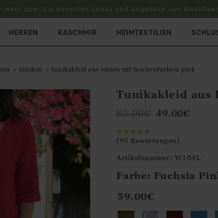
e mehr über die neuesten Looks und Angebote von WoolOver
HERREN
KASCHMIR
HEIMTEXTILIEN
SCHLU
men
tuniken
tunikakleid aus leinen mit taschenfuchsia pink
Tunikakleid aus 
85.00
€
49.00
€
(95 Bewertungen)
Artikelnummer: W104L
Farbe:
Fuchsia Pin
59.00€