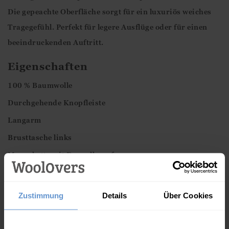
Die gepeachte Oberfläche sorgt für ein luxuriös weiches
Tragegefühl. Perfekt für legere Ausflüge oder für einen
beeindruckenden Auftritt.
Eigenschaften
100 % Baumwolle
Durchgehende Knopfleiste
Langarm
Brusttasche links
Manschette mit Doppelknopf
Normale Passform- Unser Model trägt Größe M
Maschinenwaschbar – Bitte Pflegehinweise beachten
Zustimmung
Details
Über Cookies
Diese Artikel könnten Ihnen auch
gefallen