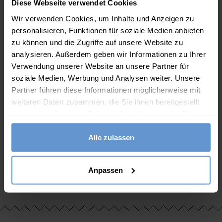
Diese Webseite verwendet Cookies
Wir verwenden Cookies, um Inhalte und Anzeigen zu
personalisieren, Funktionen für soziale Medien anbieten
zu können und die Zugriffe auf unsere Website zu
analysieren. Außerdem geben wir Informationen zu Ihrer
Verwendung unserer Website an unsere Partner für
soziale Medien, Werbung und Analysen weiter. Unsere
Partner führen diese Informationen möglicherweise mit
weiteren Daten zusammen, die Sie ihnen bereitgestellt
haben oder die sie im Rahmen Ihrer Nutzung der Dienste
gesammelt haben.
Piqué-Poloshirt für
Poloshirt aus
d
Herren
texturierter Bio-
Alle zulassen
45.00
€
49.00
€
Baumwolle
Anpassen