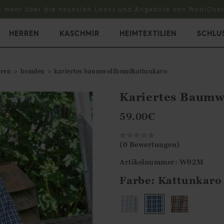
e mehr über die neuesten Looks und Angebote von WoolOver
HERREN
KASCHMIR
HEIMTEXTILIEN
SCHLU
rren
hemden
kariertes baumwollhemdkattunkaro
Kariertes Baum
59.00
€
(0 Bewertungen)
Artikelnummer: W02M
Farbe:
Kattunkaro