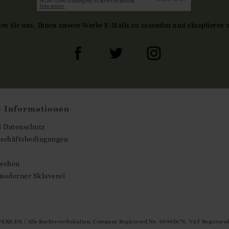
gen Sie uns, Ihnen unsere Werbe E-Mails zu zusenden und akzeptieren 
e Informationen
d Datenschutz
eschäftsbedingungen
rechen
moderner Sklaverei
ERS.DE
| Alle Rechte vorbehalten. Company Registered No. 03445676. VAT Registere