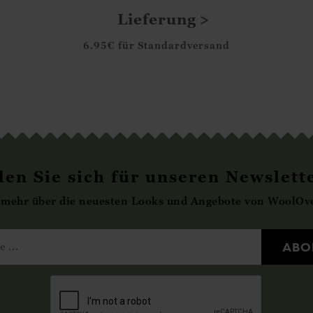
Lieferung
6.95€ für Standardversand
en Sie sich für unseren Newslett
 mehr über die neuesten Looks und Angebote von WoolOve
ABO