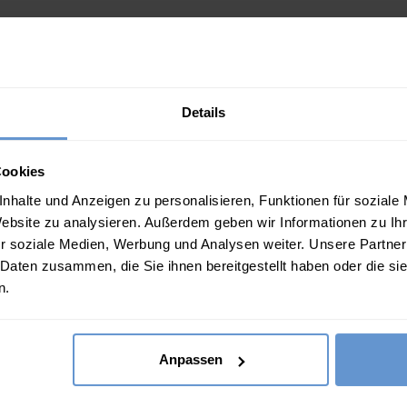
Eigenschaften
100 % Baumwolle
Durchgehende Knopfleiste
Details
Langarm
Brusttasche links
Cookies
Manschette mit Doppelknopf
nhalte und Anzeigen zu personalisieren, Funktionen für soziale
Website zu analysieren. Außerdem geben wir Informationen zu I
Normale Passform- Unser Mo
r soziale Medien, Werbung und Analysen weiter. Unsere Partner
Maschinenwaschbar – Bitte P
 Daten zusammen, die Sie ihnen bereitgestellt haben oder die s
n.
Diese Artikel könn
Anpassen