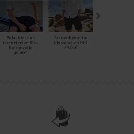
Poloshirt aus
Leinenhemd im
Chambray-
texturierter Bio-
klassischen Stil
Baumwollhe
Baumwolle
69.00
€
59.00
€
49.00
€