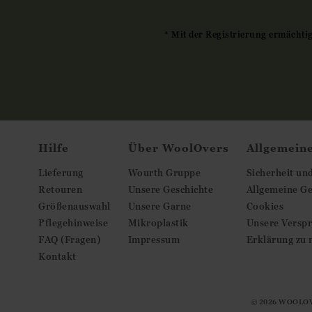
* Mit der Registrierung ermächti
Hilfe
Über WoolOvers
Allgemein
Lieferung
Wourth Gruppe
Sicherheit un
Retouren
Unsere Geschichte
Allgemeine G
Größenauswahl
Unsere Garne
Cookies
Pflegehinweise
Mikroplastik
Unsere Versp
FAQ (Fragen)
Impressum
Erklärung zu 
Kontakt
© 2026
WOOLOV