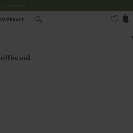
s erfahren?
SSVERKAUF
0
wollhemd