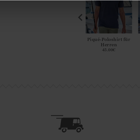
ke aus
Kariertes
Piqué-Poloshirt für
olljersey
Baumwollhemd
Herren
9.00
€
59.00
€
45.00
€