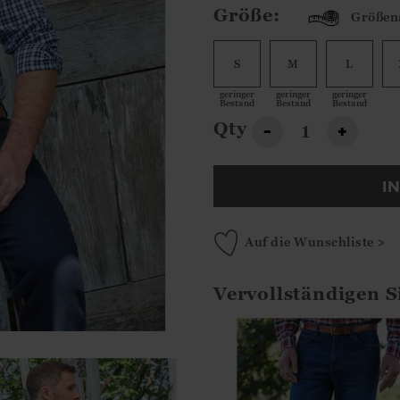
Größe:
Größen
S
M
L
geringer
geringer
geringer
Bestand
Bestand
Bestand
Qty
-
+
I
Auf die Wunschliste >
Vervollständigen S