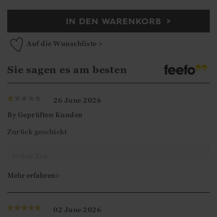
IN DEN WARENKORB
Auf die Wunschliste >
Sie sagen es am besten
26 June 2026
By
Geprüften Kunden
Zurück geschickt
Guten Tag,
Vielen Dank für Ihre Bewertung. Es tut uns leid zu
Mehr erfahren>
sehen, dass Sie den Artikel zurückgeschickt haben.
02 June 2026
Mit freundlichen Grüßen,