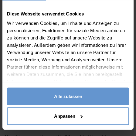
Beschreibung
Ismini
Diese Webseite verwendet Cookies
Unsere Chino-Hosen aus Baumwolle haben eine klassische
Wir verwenden Cookies, um Inhalte und Anzeigen zu
Passform und werden zum Knöchel hin enger. Mit
personalisieren, Funktionen für soziale Medien anbieten
zu können und die Zugriffe auf unsere Website zu
leichtem Stretchanteil für zusätzlichen Komfort.
analysieren. Außerdem geben wir Informationen zu Ihrer
Eigenschaften
Verwendung unserer Website an unsere Partner für
soziale Medien, Werbung und Analysen weiter. Unsere
97% Baumwolle, 3% Elastan
Partner führen diese Informationen möglicherweise mit
weiteren Daten zusammen, die Sie ihnen bereitgestellt
Seitentaschen
haben oder die sie im Rahmen Ihrer Nutzung der Dienste
Reißverschluss und Knopf
gesammelt haben.
Gürtelschlaufen
Alle zulassen
Innenbeinlänge: 74cm
Mittelhoher Bund
Anpassen
Normale Passform