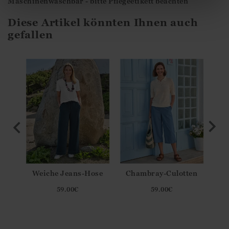
Maschinenwaschbar - bitte Pflegeetikett beachten
Diese Artikel könnten Ihnen auch
gefallen
Weiche Jeans-Hose
Chambray-Culotten
Le
elas
59.00
€
59.00
€