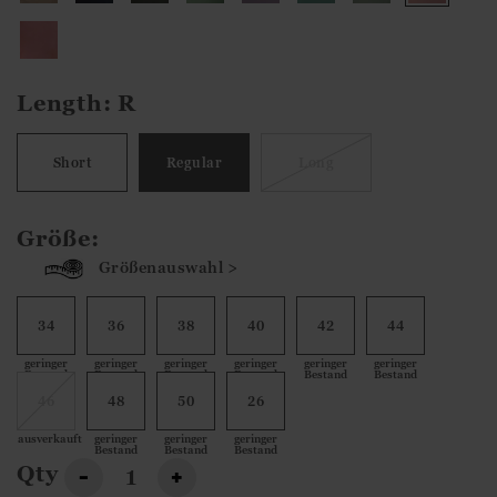
Length:
R
Short
Regular
Long
Größe:
Größenauswahl >
34
36
38
40
42
44
geringer
geringer
geringer
geringer
geringer
geringer
Bestand
Bestand
Bestand
Bestand
Bestand
Bestand
46
48
50
26
ausverkauft
geringer
geringer
geringer
Bestand
Bestand
Bestand
Qty
-
+