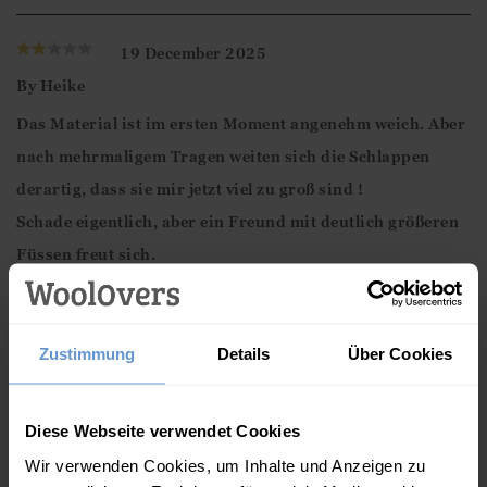
19 December 2025
By
Heike
Das Material ist im ersten Moment angenehm weich. Aber
nach mehrmaligem Tragen weiten sich die Schlappen
derartig, dass sie mir jetzt viel zu groß sind !
Schade eigentlich, aber ein Freund mit deutlich größeren
Füssen freut sich.
Beschreibung
Verwöhnen Sie Ihre Füße mit unseren Pantoffeln aus
Zustimmung
Details
Über Cookies
weichem, gelocktem Schaffell. Sie haben eine
Außenschicht aus weichem Schaffell und ein kuscheliges
Diese Webseite verwendet Cookies
Futter aus Schaffell, das jeden Ihrer Schritte verwöhnt.
Wir verwenden Cookies, um Inhalte und Anzeigen zu