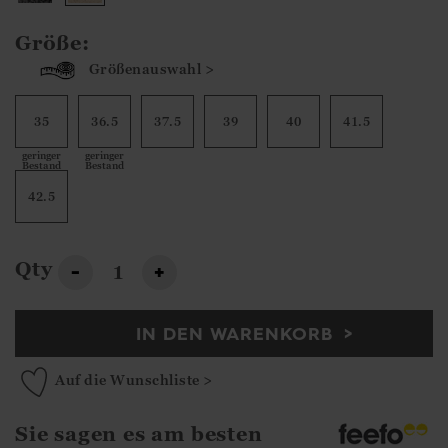
Größe:
Größenauswahl >
35
36.5
37.5
39
40
41.5
geringer
geringer
Bestand
Bestand
42.5
Qty
-
+
IN DEN WARENKORB
Auf die Wunschliste >
Sie sagen es am besten