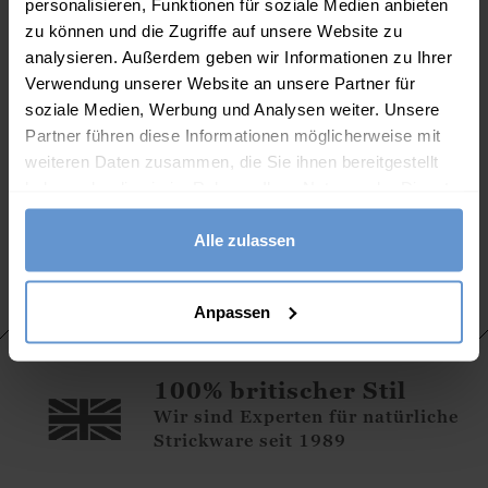
personalisieren, Funktionen für soziale Medien anbieten
Eigenschaften
zu können und die Zugriffe auf unsere Website zu
Obermaterial und Futter aus 100 % Schaffell
analysieren. Außerdem geben wir Informationen zu Ihrer
Verwendung unserer Website an unsere Partner für
Aufgrund der Beschaffenheit von Schaffell kann sich
soziale Medien, Werbung und Analysen weiter. Unsere
dieses Produkt zunächst klein anfühlen, wird aber schnell
Partner führen diese Informationen möglicherweise mit
weicher und passt sich mit der Zeit bequem Ihrer Fußform
weiteren Daten zusammen, die Sie ihnen bereitgestellt
an
haben oder die sie im Rahmen Ihrer Nutzung der Dienste
gesammelt haben.
TPR-Sohle
Alle zulassen
Anpassen
100% britischer Stil
Wir sind Experten für natürliche
Strickware seit 1989