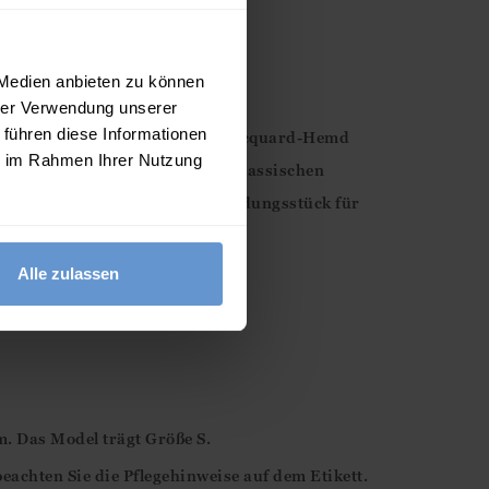
 Medien anbieten zu können
hrer Verwendung unserer
 führen diese Informationen
obe mit diesem kurzärmeligen Jacquard-Hemd
ie im Rahmen Ihrer Nutzung
modernen Interpretation des klassischen
romantisch – das perfekte Kleidungsstück für
Alle zulassen
. Das Model trägt Größe S.
achten Sie die Pflegehinweise auf dem Etikett.