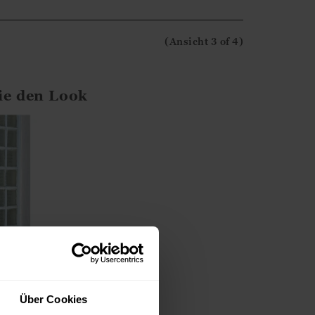
ertung abzugeben.
(Ansicht
3
of 4
)
ie den Look
Über Cookies