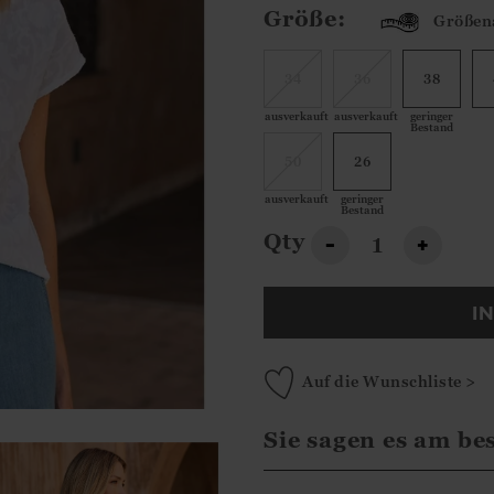
Größe:
Größen
34
36
38
ausverkauft
ausverkauft
geringer
Bestand
50
26
ausverkauft
geringer
Bestand
Qty
-
+
I
Auf die Wunschliste >
Sie sagen es am be