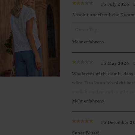
15 July 2026
Absolut unerfreuliche Komm
Guten Tag,
Vielen Dank für Ihr Feedbac
Mehr erfahren>
genommen haben, Ihre Bew
15 May 2026
Mit freundlichen Grüßen
Woolovers wirbt damit, dass
Ismini
wäre. Das kann ich nicht bes
zurück senden und es gibt a
nicht informiert, dass und w
Mehr erfahren>
Glück erhielt ich mein Geld 
15 December 2
Guten Tag,
Super Bluse!
Vielen Dank für Ihr Feedbac