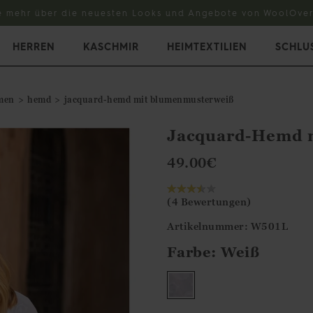
e mehr über die neuesten Looks und Angebote von WoolOver
HERREN
KASCHMIR
HEIMTEXTILIEN
SCHLU
men
hemd
jacquard-hemd mit blumenmusterweiß
Jacquard-Hemd 
49.00
€
(4 Bewertungen)
Artikelnummer: W501L
Farbe:
Weiß