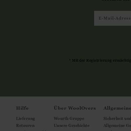
* Mit der Registrierung ermächti
Hilfe
Über WoolOvers
Allgemein
Lieferung
Wourth Gruppe
Sicherheit un
Retouren
Unsere Geschichte
Allgemeine G