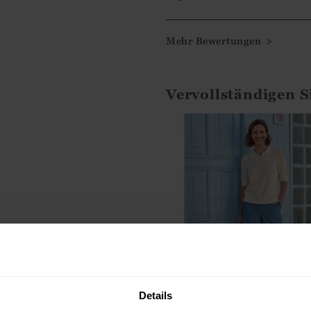
genommen haben, Ihre Bew
Mehr Bewertungen >
Mit freundlichen Grüßen
Ismini
Vervollständigen S
Details