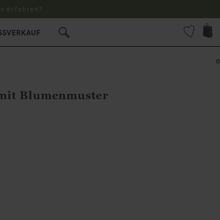
s erfahren?
SSVERKAUF
0
mit Blumenmuster