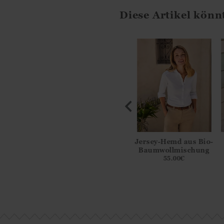
Diese Artikel könn
t Patchwork-
Kurzarm-
Jersey-Hemd aus Bio-
stickerei
Streifenshirt
Baumwollmischung
9.00
€
49.00
€
55.00
€