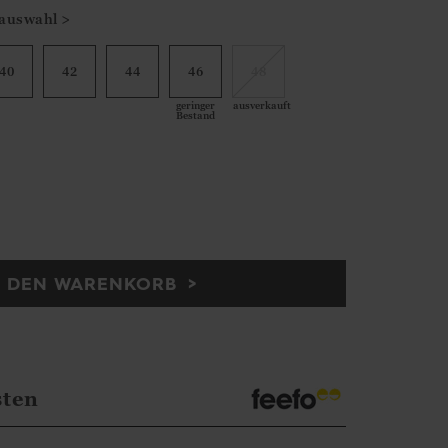
auswahl >
40
42
44
46
48
geringer
ausverkauft
Bestand
N DEN WARENKORB
sten