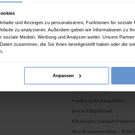
Chambray-Culotten
59.00
€
Cookies
nhalte und Anzeigen zu personalisieren, Funktionen für soziale
Beschreibung
Website zu analysieren. Außerdem geben wir Informationen zu I
r soziale Medien, Werbung und Analysen weiter. Unsere Partner
Erfrischen Sie Ihre Garder
 Daten zusammen, die Sie ihnen bereitgestellt haben oder die s
mit Blumenmuster und einer 
n.
weißen Hemdes. Elegant und 
jeden Anlass.
Anpassen
Eigenschaften
100 % Baumwolle
Funktionelle Knopfleiste
Kurze Flügelärmel
Klassische, normale Passform
Maschinenwaschbar – Bitte be