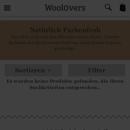
0
Toggle
Natürlich Farbenfroh
navigation
Tun Sich sich und den Planeten etwas Gutes. Unsere
farbenfrohe Strickwaren sind aus natürlichen Garnen
gerfertigt.
Sortieren
Filter
Es wurden keine Produkte gefunden, die Ihren
Suchkriterien entsprechen..