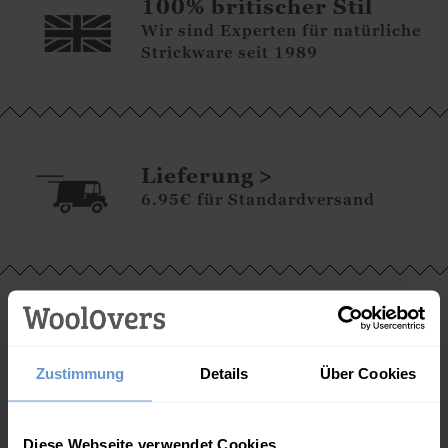
100% britischer Stil
Wir sind Experten für natürliche
Strickware seit 1989
Lieferung
6.95€ für Standardversand
Retouren
Unkomplizierte Abwicklung für
einen Umtausch oder
Zustimmung
Details
Über Cookies
Rückerstattung, solange Sie die
Ware innerhalb von 28 Tagen an
uns zurückschicken.
Diese Webseite verwendet Cookies