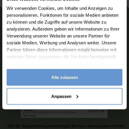
Wir verwenden Cookies, um Inhalte und Anzeigen zu
personalisieren, Funktionen für soziale Medien anbieten
zu können und die Zugriffe auf unsere Website zu
Melden Sie sich für unseren
analysieren. Außerdem geben wir Informationen zu Ihrer
Newsletter an
Verwendung unserer Website an unsere Partner für
Möchten Sie mehr über die neuesten Looks und
soziale Medien, Werbung und Analysen weiter. Unsere
Angebote von WoolOvers erfahren?
Partner führen diese Informationen möglicherweise mit
weiteren Daten zusammen, die Sie ihnen bereitgestellt
haben oder die sie im Rahmen Ihrer Nutzung der Dienste
gesammelt haben.
Alle zulassen
ABONNIEREN
Anpassen
* Mit der Registrierung ermächtigen Sie uns, Ihnen unsere Werbe