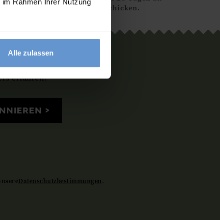
ie im Rahmen Ihrer Nutzung
uns zurückschicken.
Alle zulassen
er an
rs erfahren?
NNIEREN
unsere
Datenschutzbestimmungen
.