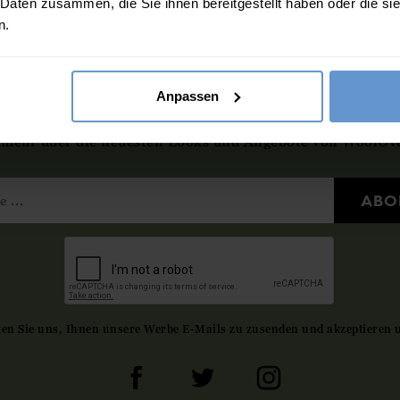
 Daten zusammen, die Sie ihnen bereitgestellt haben oder die s
n.
Anpassen
en Sie sich für unseren Newslett
 mehr über die neuesten Looks und Angebote von WoolOve
ABO
gen Sie uns, Ihnen unsere Werbe E-Mails zu zusenden und akzeptieren 