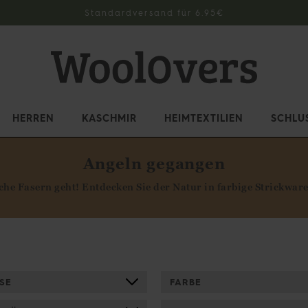
e mehr über die neuesten Looks und Angebote von WoolOver
HERREN
KASCHMIR
HEIMTEXTILIEN
SCHLU
Angeln gegangen
liche Fasern geht! Entdecken Sie der Natur in farbige Strickwa
SE
FARBE