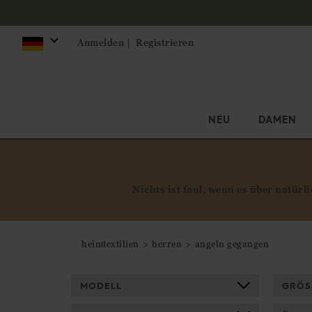
Möchten Si
Anmelden |
Registrieren
NEU
DAMEN
Nichts ist faul, wenn es über natür
heimtextilien
herren
angeln gegangen
MODELL
GRÖS