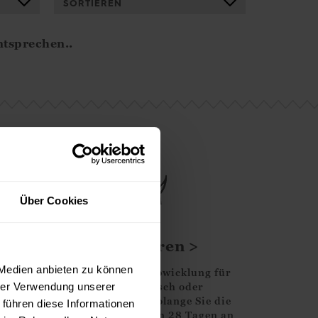
SORTIEREN
ntsprechen..
Über Cookies
Retouren
 Medien anbieten zu können
Unkomplizierte Abwicklung für
einen Umtausch oder
hrer Verwendung unserer
Rückerstattung, solange Sie die
 führen diese Informationen
Ware innerhalb von 28 Tagen an