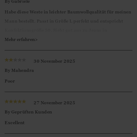
By
Gabriele
Habe diese Weste in leichter Baumwollqualität für meinen
Mann bestellt. Passt in Größe L perfekt und entspricht
Konfektionsgröße 50. Sieht gut aus zu Jeans in
verschiedenen Farben aber auch zu Tuchhosen.
Mehr erfahren>
Liebe Kundin,
30 November 2025
vielen Dank für die 5-Sterne Bewertung und das
By
Mahendra
positive Feedback.
Poor
Viele Grüße
Ismini
27 November 2025
By
Geprüften Kunden
Excellent