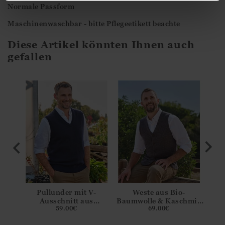
Normale Passform
Maschinenwaschbar - bitte Pflegeetikett beachte
Diese Artikel könnten Ihnen auch
gefallen
te
Pullunder mit V-
Weste aus Bio-
Wes
Ausschnitt aus
Baumwolle & Kaschmir
Lam
59.00
€
69.00
€
Lammwolle für Herren
für Herren