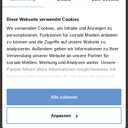
Eine Strickweste ist etwas ganz Besonderes. Sie kann
lässig mit einem Hemd kombiniert werden und trotzdem
Diese Webseite verwendet Cookies
elegant und bequem wirken. Ein klassisches Zopfmuster,
Wir verwenden Cookies, um Inhalte und Anzeigen zu
farblich abgestimmte Knöpfe und Taschen
personalisieren, Funktionen für soziale Medien anbieten
vervollständigen den Look. Hergestellt aus weicher und
zu können und die Zugriffe auf unsere Website zu
analysieren. Außerdem geben wir Informationen zu Ihrer
atmungsaktiver Baumwolle.
Verwendung unserer Website an unsere Partner für
Eigenschaften
soziale Medien, Werbung und Analysen weiter. Unsere
Partner führen diese Informationen möglicherweise mit
100% Baumwolle
weiteren Daten zusammen, die Sie ihnen bereitgestellt
haben oder die sie im Rahmen Ihrer Nutzung der Dienste
V-Ausschnitt
gesammelt haben.
Ärmellos
Alle zulassen
Durchgehende Kopfleiste
Zopfmusterstrick rundum
Anpassen
Rippbündchen