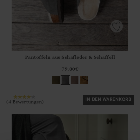
Pantoffeln aus Schafleder & Schaffell
Athena.Core.Domain.Models.ProductSizeModel?.Sizes?.Fir
?? ""
79.00
€
Ja
Nein
IN DEN WARENKORB
(4 Bewertungen)