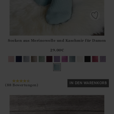
Socken aus Merinowolle und Kaschmir für Damen
Athena.Core.Domain.Models.ProductSizeModel?.Sizes?.Fir
?? ""
29.00
€
Ja
Nein
IN DEN WARENKORB
(88 Bewertungen)