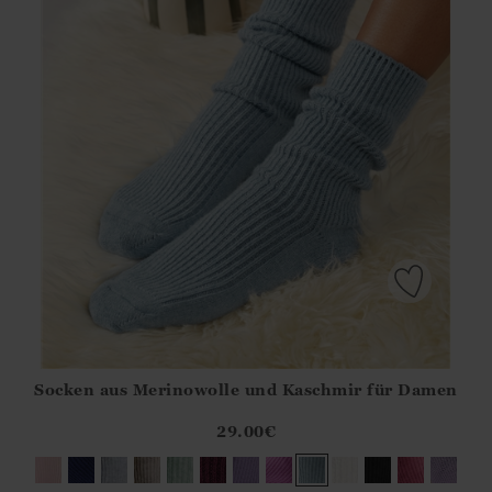
Socken aus Merinowolle und Kaschmir für Damen
Athena.Core.Domain.Models.ProductSizeModel?.Sizes?.Fir
?? ""
29.00
€
Ja
Nein