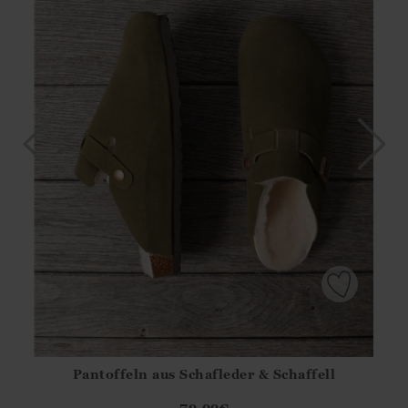
Pantoffeln aus Schafleder & Schaffell
Athena.Core.Domain.Models.ProductSizeModel?.Sizes?.Fir
?? ""