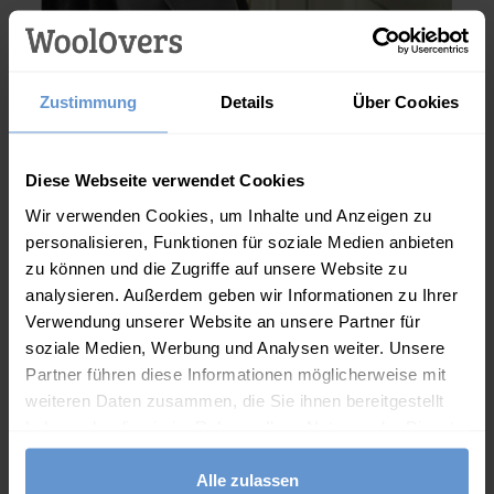
Zustimmung
Details
Über Cookies
Diese Webseite verwendet Cookies
Wir verwenden Cookies, um Inhalte und Anzeigen zu
personalisieren, Funktionen für soziale Medien anbieten
zu können und die Zugriffe auf unsere Website zu
analysieren. Außerdem geben wir Informationen zu Ihrer
Verwendung unserer Website an unsere Partner für
soziale Medien, Werbung und Analysen weiter. Unsere
Partner führen diese Informationen möglicherweise mit
weiteren Daten zusammen, die Sie ihnen bereitgestellt
haben oder die sie im Rahmen Ihrer Nutzung der Dienste
Damen Pantoletten mit Zopfmuster
gesammelt haben.
Athena.Core.Domain.Models.ProductSizeModel?.Sizes?.Fir
Alle zulassen
?? ""
75.00
€