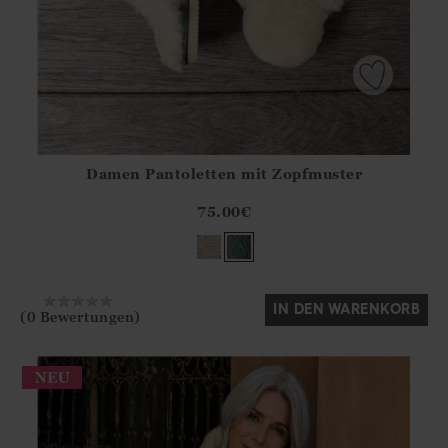
Damen Pantoletten mit Zopfmuster
Athena.Core.Domain.Models.ProductSizeModel?.Sizes?.Fir
?? ""
75.00
€
Ja
Nein
IN DEN WARENKORB
(0 Bewertungen)