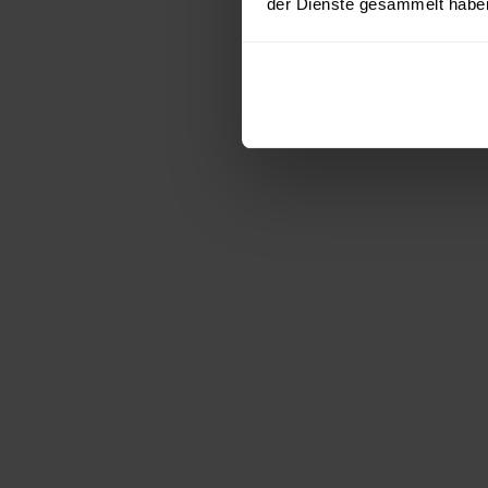
der Dienste gesammelt habe
T-Shirt mit
Langes Biesenshirt
Spaghett
Spitzeneinsatz
aus Bio
59.00
€
35.00
€
1