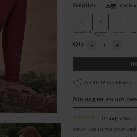
Größe:
Größen
XS
S
M
ausverkauft
geringer
ausverkauft
aus
Bestand
Qty
-
+
I
Auf die Wunschliste >
Sie sagen es am be
07 July 2026
Jersey Top ist von guter Qua