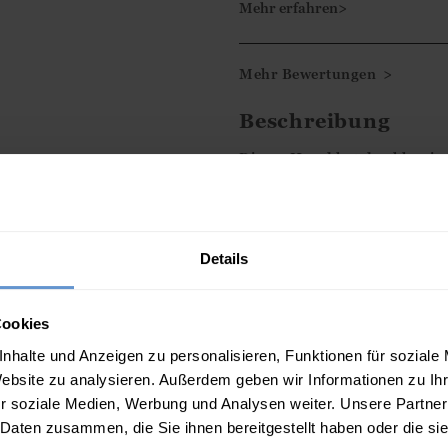
Mehr erfahren>
Vielen Dank für Ihre 3-Ste
Mehr Bewertungen >
Es tut uns leid zu lesen, da
Beschreibung
Mit freundlichen Grüßen,
Dieses Hemd hat den klassisc
Ismini
Hemdes, aber es hebt sich d
wertvolle Baumwolle aus bio
Gerüschte Manschetten sorgen
Details
oder kombinieren Sie es mit 
Eigenschaften
Cookies
nhalte und Anzeigen zu personalisieren, Funktionen für soziale
100% Bio-Baumwolle
Website zu analysieren. Außerdem geben wir Informationen zu I
Rundhalsausschnitt mit flor
r soziale Medien, Werbung und Analysen weiter. Unsere Partner
 Daten zusammen, die Sie ihnen bereitgestellt haben oder die s
Lange Ärmel mit gerüschten