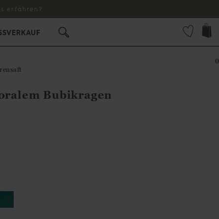
s erfahren?
SSVERKAUF
0
rensaft
loralem Bubikragen