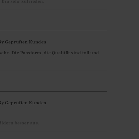
 Bin sehr zufrieden.
ne-Bewertung. Wir freuen uns, dass Sie mit
nd und hoffen, dass wir Ihnen bald wieder
By
Geprüften Kunden
ehr. Die Passform, die Qualität sind toll und
rne-Bewertung and das positive Feedback!
By
Geprüften Kunden
ildern besser aus.