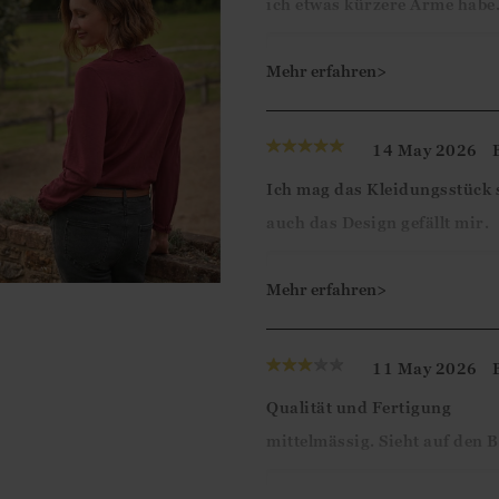
ich etwas kürzere Arme habe.
Guten Tag,
Mehr erfahren>
Vielen Dank für Ihre 5-Ster
dem Jerseytop zufrieden si
14 May 2026
weiterhelfen können.
Ich mag das Kleidungsstück s
auch das Design gefällt mir.
Mit freundlichen Grüßen,
Ismini
Guten Tag,
Mehr erfahren>
Vielen Dank für Ihre 5-Ste
Bis zum nächsten Mal!
11 May 2026
Qualität und Fertigung
Mit freundlichen Grüßen,
mittelmässig. Sieht auf den B
Ismini
Guten Tag,