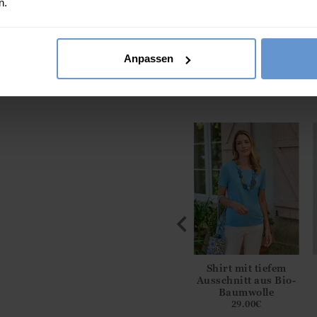
n.
Durchgehende Knopfleiste
Normale Passform
Anpassen
Maschinenwaschbar - bitte be
Diese Artikel könn
iträger-Top
Oberteil aus
Shirt mit tiefem
-Baumwolle
strukturierter
Ausschnitt aus Bio-
Baumwolle mit
Baumwolle
9.00
€
gekerbtem Ausschnitt
29.00
€
45.00
€