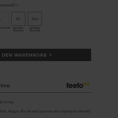
auswahl >
L
XL
XXL
verkauft
geringer
geringer
Bestand
Bestand
N DEN WARENKORB
sten
By
Irina
lität. Sogar die Ärmel passen mir optimal obwohl