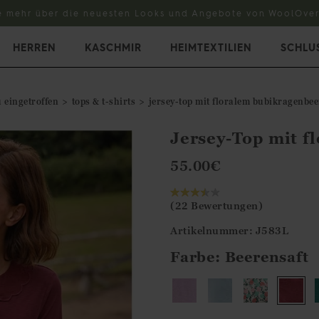
e mehr über die neuesten Looks und Angebote von WoolOver
HERREN
KASCHMIR
HEIMTEXTILIEN
SCHLU
 eingetroffen
tops & t-shirts
jersey-top mit floralem bubikragenbee
Jersey-Top mit f
55.00
€
(22 Bewertungen)
Artikelnummer: J583L
Farbe:
Beerensaft