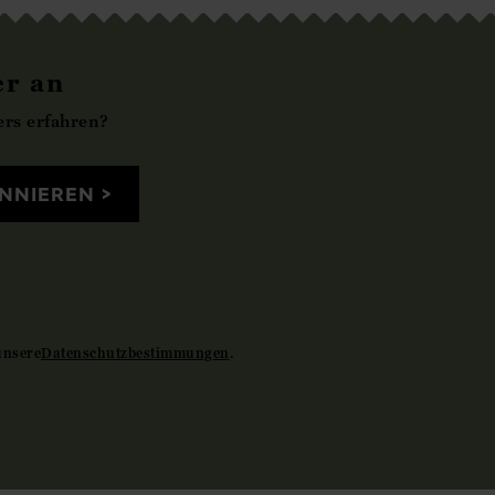
er an
rs erfahren?
NNIEREN
unsere
Datenschutzbestimmungen
.