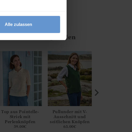
Alle zulassen
achten Sie das Pflegeetikett
ten Ihnen auch gefallen
Top aus Pointelle-
Pullunder mit V-
Bluse mit
Strick mit
Ausschnitt und
Engelsärmeln 
Perlenknöpfen
seitlichen Knöpfen
Lochspitze
59.00
€
65.00
€
45.00
€