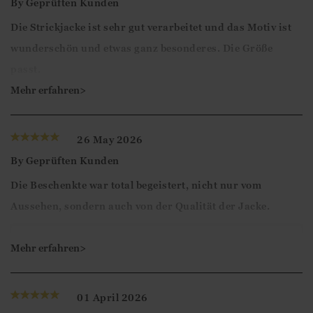
By
Geprüften Kunden
Die Strickjacke ist sehr gut verarbeitet und das Motiv ist
wunderschön und etwas ganz besonderes. Die Größe
passt.
Mehr erfahren>
Liebe Kundin,
vielen Dank für Ihre 5-Sterne Bewertung und das
26 May 2026
positive Feedback.
By
Geprüften Kunden
Die Beschenkte war total begeistert, nicht nur vom
Mit freundlichen Grüßen
Aussehen, sondern auch von der Qualität der Jacke.
Ismini
Guten Tag,
Mehr erfahren>
Vielen Dank für Ihre 5-Sterne-Bewertung und das
positive Feedback!
01 April 2026