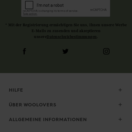
* Mit der Registrierung ermächtigen Sie uns, Ihnen unsere Werbe
E-Mails zu zusenden und akzeptieren
unsere
Datenschutzbestimmungen
.
HILFE
Lieferung
ÜBER WOOLOVERS
Retouren
Größenauswahl
Wourth Gruppe
ALLGEMEINE INFORMATIONEN
Pflegehinweise
Unsere Geschichte
FAQ (Fragen)
Unsere Garne
Sicherheit und Datenschutz