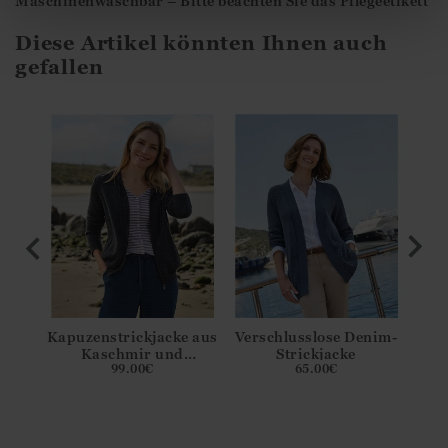
Maschinenwaschbar – Bitte beachten Sie das Pflegeetikett
Diese Artikel könnten Ihnen auch
gefallen
 mit
Kapuzenstrickjacke aus
Verschlusslose Denim-
Kaschmir und
Strickjacke
Rund
99.00
€
65.00
€
Merinowolle für Damen