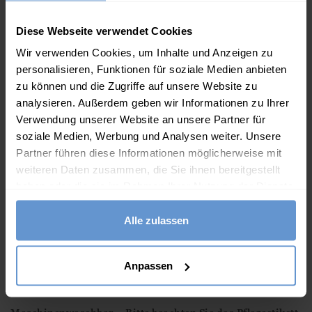
Shirt mit tiefem
Ausschnitt aus Bio-
Diese Webseite verwendet Cookies
29.00
€
Baumwolle
Wir verwenden Cookies, um Inhalte und Anzeigen zu
Beschreibung
personalisieren, Funktionen für soziale Medien anbieten
zu können und die Zugriffe auf unsere Website zu
Eigenschaften
analysieren. Außerdem geben wir Informationen zu Ihrer
Verwendung unserer Website an unsere Partner für
100 % Baumwolle
soziale Medien, Werbung und Analysen weiter. Unsere
Rundhalsausschnitt
Partner führen diese Informationen möglicherweise mit
weiteren Daten zusammen, die Sie ihnen bereitgestellt
Rippstrickbündchen
haben oder die sie im Rahmen Ihrer Nutzung der Dienste
Eingesetzte Ärmel in voller Länge
gesammelt haben.
Alle zulassen
Vollständige Knopfleiste
Normale Passform – Klassische Passform mit etwas
lockererer Taillenpartie – Wählen Sie Ihre übliche Größe
Anpassen
Unser Model trägt Größe S