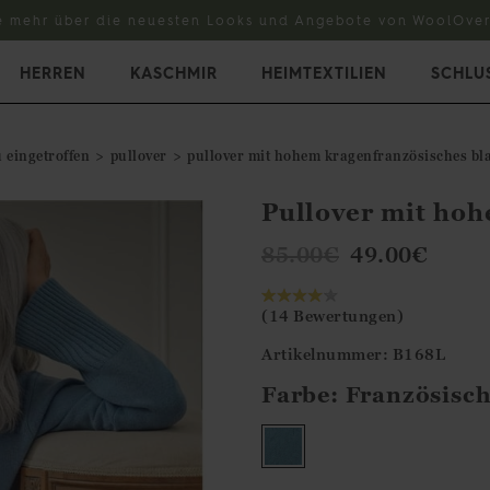
e mehr über die neuesten Looks und Angebote von WoolOver
HERREN
KASCHMIR
HEIMTEXTILIEN
SCHLU
 eingetroffen
pullover
pullover mit hohem kragenfranzösisches bl
Pullover mit ho
85.00
€
49.00
€
(14 Bewertungen)
Artikelnummer: B168L
Farbe:
Französisch