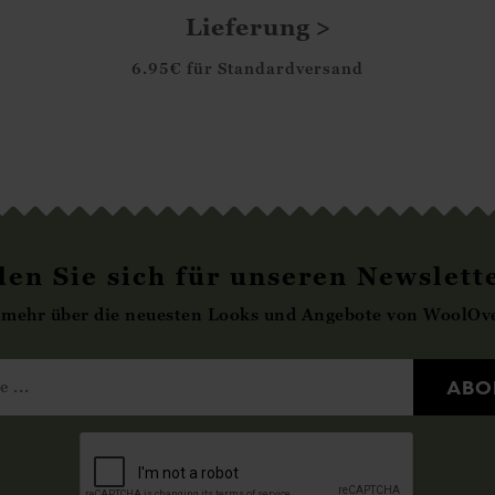
Lieferung
6.95€ für Standardversand
en Sie sich für unseren Newslett
 mehr über die neuesten Looks und Angebote von WoolOve
ABO