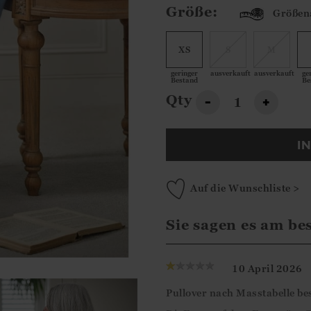
Größe:
Größen
XS
S
M
geringer
ausverkauft
ausverkauft
ge
Bestand
Be
Qty
-
+
I
Auf die Wunschliste >
Sie sagen es am be
10 April 2026
Pullover nach Masstabelle bes