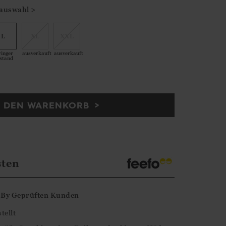
auswahl >
L
XL
XXL
ringer
ausverkauft
ausverkauft
stand
N DEN WARENKORB
sten
By
Geprüften Kunden
tellt