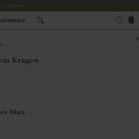
s erfahren?
SSVERKAUF
0
au
hem Kragen
es Blau