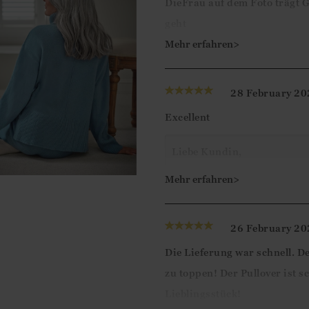
DieFrau auf dem Foto trägt G
geht
Meiner in Größe L ist breit w
Mehr erfahren>
Auf der Website steht nichts 
28 February 20
Guten Tag,
Excellent
Vielen Dank für Ihr Feedbac
genommen haben, Ihre Bew
Liebe Kundin,
herzlichen Dank für die 5-S
Mehr erfahren>
Mit freundlichen Grüßen
Sie mit dem Pullover zufrie
Ismini
26 February 20
Viele Grüße
Die Lieferung war schnell. De
Ismini
zu toppen! Der Pullover ist 
Lieblingsstück!