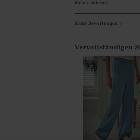
Mehr erfahren>
Liebe Kundin,
herzlichen Dank für die 5-S
Mehr Bewertungen >
dass Ihnen der Pullover so g
Bis zum nächsten Mal!
Vervollständigen S
Liebe Grüße
Ismini