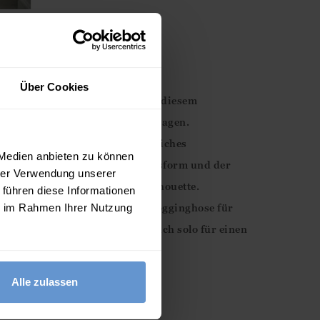
m Bein
Über Cookies
ekomfort und zeitlosen Stil mit diesem
nittenen Pullover mit hohem Kragen.
olle, bietet er ein angenehm weiches
 Medien anbieten zu können
 Alltag. Die lockere, gerade Passform und der
hrer Verwendung unserer
en Ihnen eine ansprechende Silhouette.
 führen diese Informationen
erer passenden, geradlinigen Jogginghose für
ie im Rahmen Ihrer Nutzung
 Look oder tragen Sie ihn einfach solo für einen
Alle zulassen