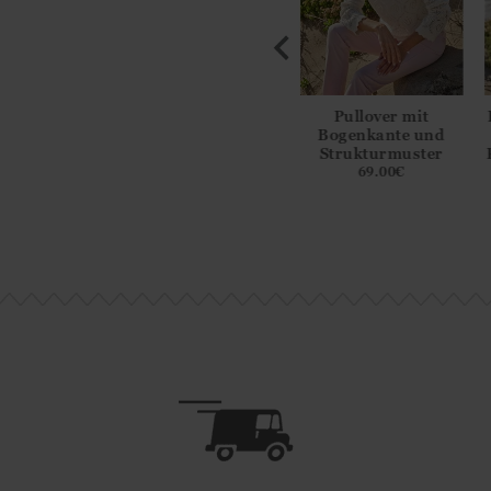
turierter
Bretonischer Pullover
Pullover mit
genpullover
mit Knöpfen
Bogenkante und
Strukturmuster
9.00
€
95.00
€
69.00
€