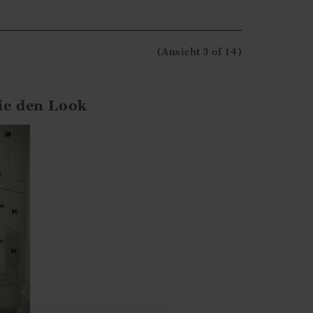
terne Bewertung. Wir sind total froh zu sehen,
(Ansicht
3
of 14
)
ut gefällt!
ie den Look