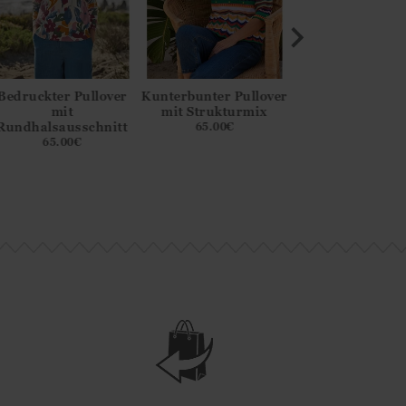
Bedruckter Pullover
Kunterbunter Pullover
Wellenförmig
mit
mit Strukturmix
bretonischer Pul
Rundhalsausschnitt
65.00
€
65.00
€
65.00
€