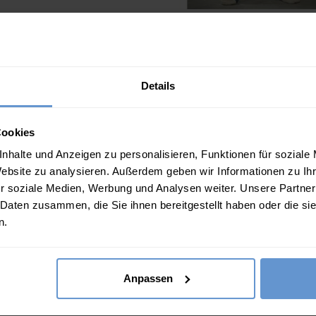
Jogginghose mit gerade
Jetzt 49.00
€
was
69.00
€
Beschreibung
Details
Genießen Sie luxuriösen Trag
wunderschönen, locker gesch
Cookies
Hergestellt aus 100 % Lammw
nhalte und Anzeigen zu personalisieren, Funktionen für soziale
Tragegefühl – perfekt für den
Website zu analysieren. Außerdem geben wir Informationen zu I
elegante hohe Kragen verleih
r soziale Medien, Werbung und Analysen weiter. Unsere Partner
Kombinieren Sie ihn mit uns
 Daten zusammen, die Sie ihnen bereitgestellt haben oder die s
n.
einen schicken, harmonischen
Hauch von zeitloser Eleganz.
Anpassen
Eigenschaften
100 % Lammwolle