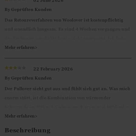
02 June 2026
By
Geprüften Kunden
Das Retoureverfahren von Woolover ist kostenpflichtig
und unendlich langsam. Es sind 4 Wochen vergangen und
die Rechnung wurde bis heute nicht angepasst. Ich habe
rein Geldverlust von 200€ bisher. Ich kann nur warnen
Mehr erfahren>
bei diesem Versand zu bestellen.
22 February 2026
Guten Tag,
By
Geprüften Kunden
Vielen Dank für Ihr Feedback. Wir freuen uns, dass Sie
Der Pullover sieht gut aus und fühlt sich gut an. Was mich
sich die Zeit genommen haben, Ihre Bewertung
enorm stört, ist die Kombination von wärmender
abzugeben.
Schurwolle im Mix mit Viskose am Körper und kühlender
Baumwolle um Schultern und Arme. Leider ist auch dieser
Mehr erfahren>
Mit freundlichen Grüßen
Pullover made in China. Mag sein, dass die Wolle
Ismini
Beschreibung
nachhaltig und hoffentlich auch tierwohlverträglich