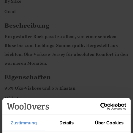
By
Silke
Good
Beschreibung
Ein gestufter Rock passt zu allem, von einer schicken
Bluse bis zum Lieblings-Sommerpulli. Hergestellt aus
leichtem Öko-Viskose-Jersey für absoluten Komfort in den
wärmeren Monaten.
Eigenschaften
95% Öko-Viskose und 5% Elastan
Midi-Länge
Normale Passform - probieren Sie Ihre gewöhnliche Größe
Das Modell trägt Größe S
Zustimmung
Details
Über Cookies
Maschinenwaschbar - bitte beachten Sie das Pflegeetikett