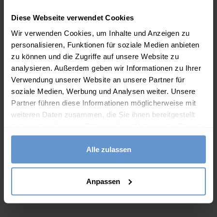
Diese Artikel könnten Ihnen auch
Diese Webseite verwendet Cookies
gefallen
Wir verwenden Cookies, um Inhalte und Anzeigen zu
personalisieren, Funktionen für soziale Medien anbieten
zu können und die Zugriffe auf unsere Website zu
analysieren. Außerdem geben wir Informationen zu Ihrer
Verwendung unserer Website an unsere Partner für
soziale Medien, Werbung und Analysen weiter. Unsere
Partner führen diese Informationen möglicherweise mit
weiteren Daten zusammen, die Sie ihnen bereitgestellt
haben oder die sie im Rahmen Ihrer Nutzung der Dienste
gesammelt haben.
Alle zulassen
 aus
Chambray-Rock
Batik-Stufenkleid
ela
55.00
€
65.00
€
Anpassen