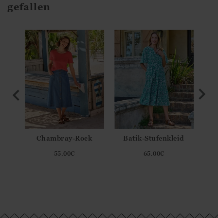
gefallen
 aus
Chambray-Rock
Batik-Stufenkleid
ela
55.00
€
65.00
€