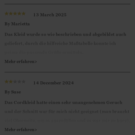
13 March 2025
By
Marietta
Das Kleid wurde so wie beschrieben und abgebildet auch
geliefert, durch die hilfreiche Maßtabelle konnte ich
prima die passende Größe ermitteln.
Vielen Dank!
Mehr erfahren>
Liebe Kundin,
14 December 2024
herzlichen Dank für die 5-Sterne Bewertung. Es freut
By
Suse
uns zu sehen, dass Sie mit dem Kleid zufrieden sind!
Das Cordkleid hatte einen sehr unangenehmen Geruch
und der Schnitt war für mich nicht geeignet (man braucht
Viele Grüße
viel Oberweite, um es auszufüllen und es war mir zu kurz).
Ismini
Generell ist zu bemängeln, dass die Kleiderlänge nicht
Mehr erfahren>