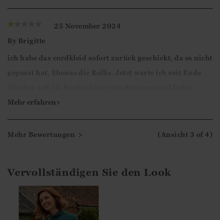
angegeben wird. So provoziert man unnötige Hin-und
Herschickerei.
25 November 2024
By
Brigitte
Liebe Kundin,
ich habe das cordkleid sofort zurück geschickt, da es nicht
vielen Dank für Ihr Feedback.
gepasst hat. Ebenso die Rollis. Jetzt warte ich seit Ende
Oktober auf die Rückzahlung des Betrages und habe
Mit freundlichen Grüßen
überhaupt nichts mehr gehört !!! Sehr enttäuschend!!!
Mehr erfahren>
Ismini
Liebe Brigitte,
Mehr Bewertungen >
(Ansicht
3
of 4
)
Vielen Dank für Ihr Feedback. Wir freuen uns, dass Sie
sich die Zeit genommen haben, Ihre Bewertung
Vervollständigen Sie den Look
abzugeben.
Mit freundlichen Grüßen