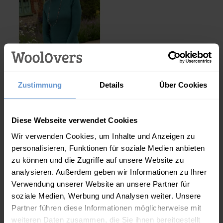
Jersey-Oberteil mit
Zustimmung
Details
Über Cookies
Rollkragen
Jetzt 25.00
€
was
35.00
€
Beschreibung
Diese Webseite verwendet Cookies
Wir verwenden Cookies, um Inhalte und Anzeigen zu
Dieses bedruckte Cord-Hemdkleid besteht aus 100 %
personalisieren, Funktionen für soziale Medien anbieten
Baumwolle und fühlt sich weich und bequem an. Es
zu können und die Zugriffe auf unsere Website zu
verfügt über einen V-Ausschnitt, lange Ärmel und eine
analysieren. Außerdem geben wir Informationen zu Ihrer
funktionale Knopfleiste für einen klassischen Look. Der
Verwendung unserer Website an unsere Partner für
soziale Medien, Werbung und Analysen weiter. Unsere
Stufenrock sorgt für Bewegung, während der Allover-
Partner führen diese Informationen möglicherweise mit
Druck es hervorstechen lässt. Dieses vielseitige Midikleid
weiteren Daten zusammen, die Sie ihnen bereitgestellt