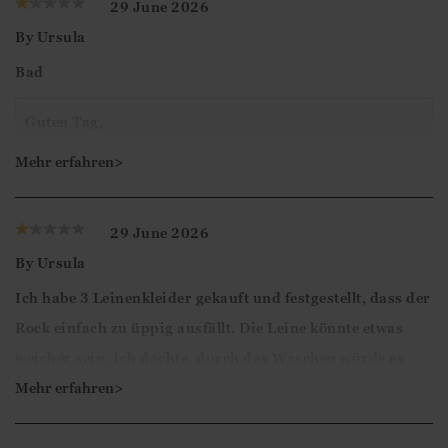
29 June 2026
By
Ursula
Bad
Guten Tag,
Vielen Dank für Ihr Feedback. Wir freuen uns, dass Sie
Mehr erfahren>
sich die Zeit genommen haben, Ihre Bewertung
abzugeben.
29 June 2026
By
Ursula
Mit freundlichen Grüßen
Ich habe 3 Leinenkleider gekauft und festgestellt, dass der
Ismini
Rock einfach zu üppig ausfällt. Die Leine könnte etwas
weicher sein. Ich dachte, durch das Waschen würde es
weicher, aber leider nicht. Vielleicht kann man die Falten
Mehr erfahren>
festnähen, dass die Optik etwas schlanker wirkt. Es ist
wirklich schade, ich dachte etwas sommerlich leichtes