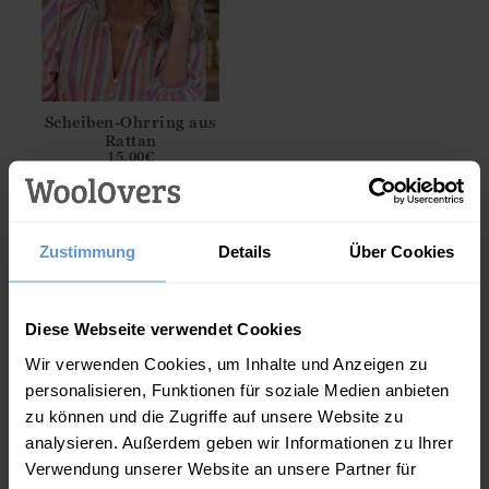
Scheiben-Ohrring aus
Rattan
15.00
€
Beschreibung
Zustimmung
Details
Über Cookies
Unser Leinenkleid mit Knopfleiste und praktischen
Taschen ist perfekt für die Freizeit geeignet.
Diese Webseite verwendet Cookies
Eigenschaften
Wir verwenden Cookies, um Inhalte und Anzeigen zu
100% Leinen
personalisieren, Funktionen für soziale Medien anbieten
zu können und die Zugriffe auf unsere Website zu
V-Ausschnitt
analysieren. Außerdem geben wir Informationen zu Ihrer
Knopfleiste
Verwendung unserer Website an unsere Partner für