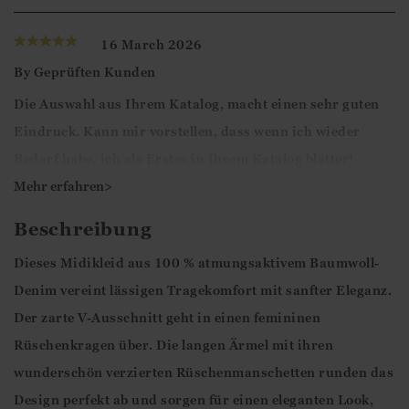
16 March 2026
By
Geprüften Kunden
Die Auswahl aus Ihrem Katalog, macht einen sehr guten
Eindruck. Kann mir vorstellen, dass wenn ich wieder
Bedarf habe, ich als Erstes in Ihrem Katalog blätter!
Mit freundlichen Grüßen CM
Mehr erfahren>
Beschreibung
Liebe Kundin,
herzlichen Dank für die 5-Sterne Bewertung und das
Dieses Midikleid aus 100 % atmungsaktivem Baumwoll-
positive Feedback.
Denim vereint lässigen Tragekomfort mit sanfter Eleganz.
Der zarte V-Ausschnitt geht in einen femininen
Mit freundlichen Grüßen
Rüschenkragen über. Die langen Ärmel mit ihren
Ismini
wunderschön verzierten Rüschenmanschetten runden das
Design perfekt ab und sorgen für einen eleganten Look,