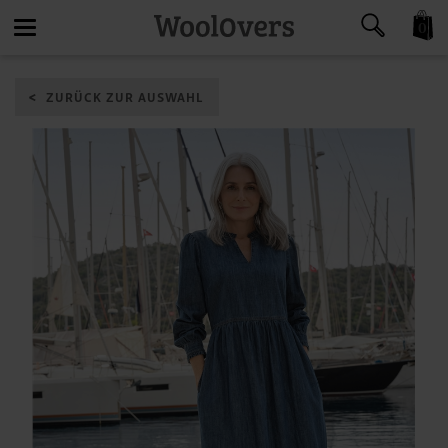
0
Toggle
ZURÜCK ZUR AUSWAHL
navigation