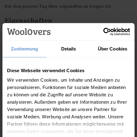
der den ganzen Tag über angenehm zu tragen ist.
Eigenschaften
100 % Baumwolle
V-Ausschnitt mit Rüschenkragen
Zustimmung
Details
Über Cookies
Lange Ärmel
Normale Passform – Wählen Sie Ihre übliche Größe
Diese Webseite verwendet Cookies
Knopfmanschette mit Rüschen
Wir verwenden Cookies, um Inhalte und Anzeigen zu
Midilänge
personalisieren, Funktionen für soziale Medien anbieten
Unser Model trägt Größe 36
zu können und die Zugriffe auf unsere Website zu
analysieren. Außerdem geben wir Informationen zu Ihrer
Maschinenwaschbar – Bitte beachten Sie die
Verwendung unserer Website an unsere Partner für
Pflegehinweise auf dem Etikett
soziale Medien, Werbung und Analysen weiter. Unsere
Partner führen diese Informationen möglicherweise mit
Diese Artikel könnten Ihnen auch
weiteren Daten zusammen, die Sie ihnen bereitgestellt
gefallen