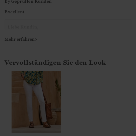
By
Geprüften Kunden
Excellent
Liebe Kundin,
herzlichen Dank für die 5-Sterne Bewertung. Es freut
Mehr erfahren>
uns zu sehen, dass Sie mit der Tunika zufrieden sind!
Vervollständigen Sie den Look
Viele Grüße
Ismini