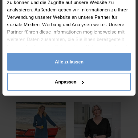
zu können und die Zugriffe auf unsere Website zu
U-Boot-Ausschnitt
analysieren. Außerdem geben wir Informationen zu Ihrer
Kurze Ärmel
Verwendung unserer Website an unsere Partner für
soziale Medien, Werbung und Analysen weiter. Unsere
Knopfleiste am Hals
Partner führen diese Informationen möglicherweise mit
Längere Tunikalänge
weiteren Daten zusammen, die Sie ihnen bereitgestellt
Normale Passform – probieren Sie Ihre übliche Größe
haben oder die sie im Rahmen Ihrer Nutzung der Dienste
gesammelt haben.
Unser Model trägt Größe S
Alle zulassen
Maschinenwaschbar – bitte beachten Sie das Pflegeetikett
Diese Artikel könnten Ihnen auch
Anpassen
gefallen