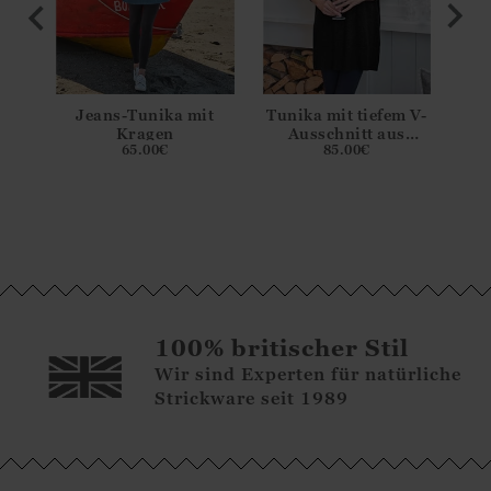
 V-
Jeans-Tunika mit
Tunika mit tiefem V-
Tu
s
Kragen
Ausschnitt aus
65.00
€
85.00
€
nd
Merinowolle und
M
men
Kaschmir für Damen
Ka
100% britischer Stil
Wir sind Experten für natürliche
Strickware seit 1989