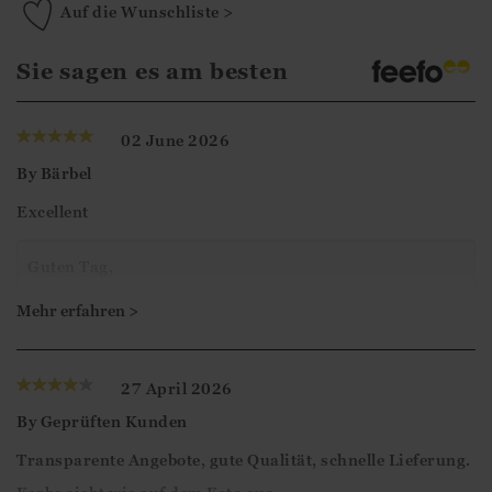
Auf die Wunschliste >
Sie sagen es am besten
02 June 2026
By
Bärbel
Excellent
Guten Tag,
Vielen Dank für Ihre 5-Sterne-Bewertung. Wir freuen
Mehr erfahren >
uns, dass Sie mit dem Pullover zufrieden sind und
hoffen, dass wir Ihnen bald wieder weiterhelfen
27 April 2026
können.
By
Geprüften Kunden
Transparente Angebote, gute Qualität, schnelle Lieferung.
Mit freundlichen Grüßen,