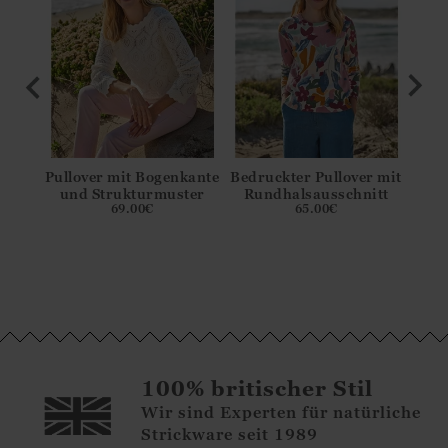
-
Pullover mit Bogenkante
Bedruckter Pullover mit
Kun
s
und Strukturmuster
Rundhalsausschnitt
69.00
€
65.00
€
nd
men
100% britischer Stil
Wir sind Experten für natürliche
Strickware seit 1989