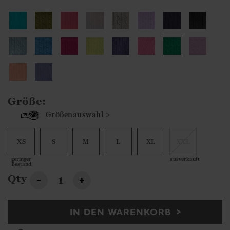
Größe:
Größenauswahl >
XS
S
M
L
XL
XXL
geringer
ausverkauft
Bestand
Qty
-
+
IN DEN WARENKORB