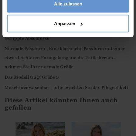
Alle zulassen
90% Merinowolle und 10 % Kaschmir
Lange Ärmel
Anpassen
Rundhalsausschnitt
Gerippte Abschlüsse
Normale Passform - Eine klassische Passform mit einer
etwas leichteren Formgebung um die Taille herum -
nehmen Sie Ihre normale Größe
Das Modell trägt Größe S
Maschinenwaschbar - bitte beachten Sie das Pflegeetikett
Diese Artikel könnten Ihnen auch
gefallen