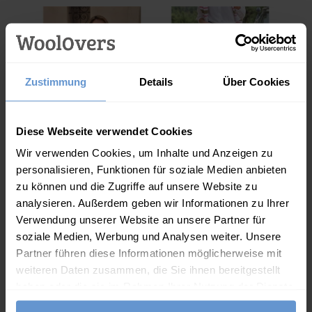
Ismini
Zustimmung
Details
Über Cookies
Diese Webseite verwendet Cookies
Jersey-Hemd aus
Bequeme Stretch-
Wir verwenden Cookies, um Inhalte und Anzeigen zu
Bio-
Jeans mit schmalem
55.00
€
65.00
€
Baumwollmischung
Saum
personalisieren, Funktionen für soziale Medien anbieten
zu können und die Zugriffe auf unsere Website zu
Beschreibung
analysieren. Außerdem geben wir Informationen zu Ihrer
Verwendung unserer Website an unsere Partner für
Der beliebte Rundhalsausschnitt mit Zopfmuster ist in
soziale Medien, Werbung und Analysen weiter. Unsere
neuen Frühlingsfarben zurück. Mit 10% Kaschmiranteil
Partner führen diese Informationen möglicherweise mit
weiteren Daten zusammen, die Sie ihnen bereitgestellt
für einen Hauch von Luxus.
haben oder die sie im Rahmen Ihrer Nutzung der Dienste
Eigenschaften
gesammelt haben.